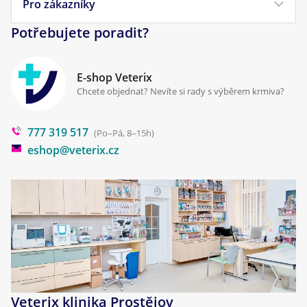
Pro zákazníky
Náš příběh
Pamlsky pro psy
Reklamace a vrácení
Potřebujete poradit?
Kontakt
Antiparazitika
Zpracování osobních údajů
Klinika Prostějov
E-shop Veterix
Cookies a podmínky používání
Chcete objednat? Nevíte si rady s výběrem krmiva?
Poradna
777 319 517
Blog
(Po–Pá, 8–15h)
eshop@veterix.cz
Veterix klinika Prostějov