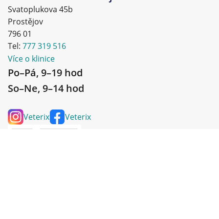
Svatoplukova 45b
Prostějov
796 01
Tel:
777 319 516
Více o klinice
Po–Pá, 9–19 hod
So–Ne, 9–14 hod
Veterix
Veterix
© 2020–2025 Veterix - všechna práva vyhrazena. Provozuje VETERIX,