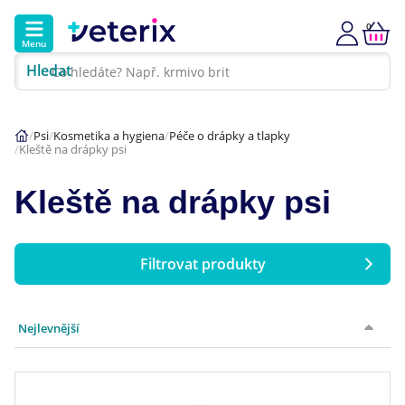
0
Menu
Hledat
Kontakt
Poradna
Klinika
Psi
Kosmetika a hygiena
Péče o drápky a tlapky
Kleště na drápky psi
Hlavní kategorie
Kleště na drápky psi
Akce
Psi
Filtrovat produkty
Kočky
Cena
Nejlevnější
Veterinární diety
Značka
Velikost psa v dospělosti
Dárkové poukazy
Trixie
(2)
až