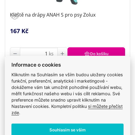
Kleště na drápy ANAH S pro psy Zolux
167 Kč
ks
Do košíku
Informace o cookies
Skladem
Kliknutím na Souhlasím se vším budou uloženy cookies
v úterý 11. 8. u vás, v úterý 11. 8. na klinice
funkční, preferenční, analytické i marketingové -
dokážeme vám tak umožnit pohodlné používání webu,
měřit funkčnost našeho webu i vás cílit reklamou. Své
preference můžete snadno upravit kliknutím na
Nastavení cookies. Kompletní politiku
si můžete přečíst
zde
.
Souhlasím se vším