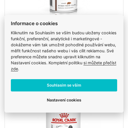
Informace o cookies
Royal Canin VHN Dog Gastrointestinal, Konzerva
400 g
Kliknutím na Souhlasím se vším budou uloženy cookies
funkční, preferenční, analytické i marketingové -
71 Kč
dokážeme vám tak umožnit pohodlné používání webu,
měřit funkčnost našeho webu i vás cílit reklamou. Své
preference můžete snadno upravit kliknutím na
ks
Do košíku
Nastavení cookies. Kompletní politiku
si můžete přečíst
zde
.
Skladem
pozítří u vás, zítra na klinice
Souhlasím se vším
Nastavení cookies