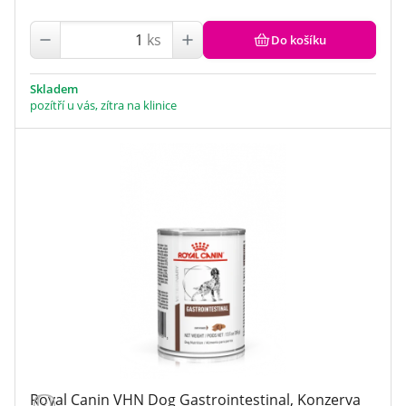
onemocnění močových cest
(4)
onemocnění srdce
(1)
ks
Do košíku
onemocnění trávicí soustavy
(9)
podpora imunity
(1)
prevence onemocnění srsti a kůže
(1)
Skladem
prevence onemocnění trávicí soustavy
(3)
pozítří u vás, zítra na klinice
pro kastrované
(1)
rekonvalescence
(1)
Royal Canin VHN Dog Gastrointestinal, Konzerva