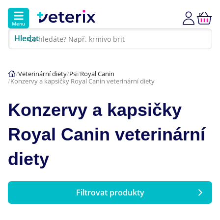
0
Menu
Hledat
Kontakt
Poradna
Klinika
Veterinární diety
Psi
Royal Canin
Konzervy a kapsičky Royal Canin veterinární diety
Hlavní kategorie
Konzervy a kapsičky
Akce
Royal Canin veterinární
Psi
diety
Kočky
Veterinární diety
Filtrovat produkty
Dárkové poukazy
Cena