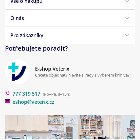
Vše o nákupu
Krmivo pro psy
Krmivo pro kočky
O nás
Doprava a platba
Veterinární diety
Obchodní podmínky
Pro zákazníky
Náš příběh
Pamlsky pro psy
Reklamace a vrácení
Potřebujete poradit?
Kontakt
Antiparazitika
Zpracování osobních údajů
Klinika Prostějov
E-shop Veterix
Cookies a podmínky používání
Chcete objednat? Nevíte si rady s výběrem krmiva?
Poradna
777 319 517
Blog
(Po–Pá, 8–15h)
eshop@veterix.cz