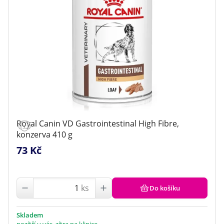
Royal Canin VD Gastrointestinal High Fibre,
konzerva 410 g
73 Kč
ks
Do košíku
Skladem
pozítří u vás, zítra na klinice