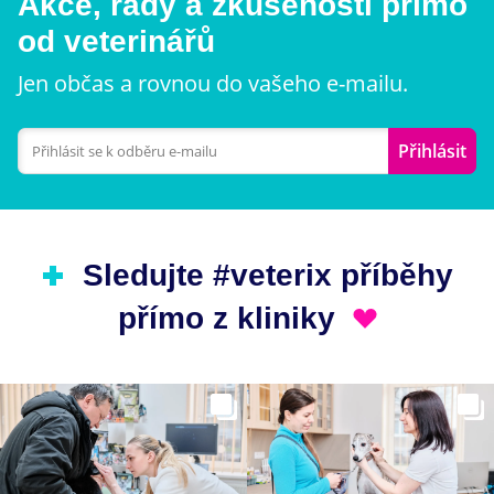
Akce, rady a zkušenosti přímo
od veterinářů
Jen občas a rovnou do vašeho e-mailu.
Přihlásit
Sledujte #veterix příběhy
přímo z kliniky