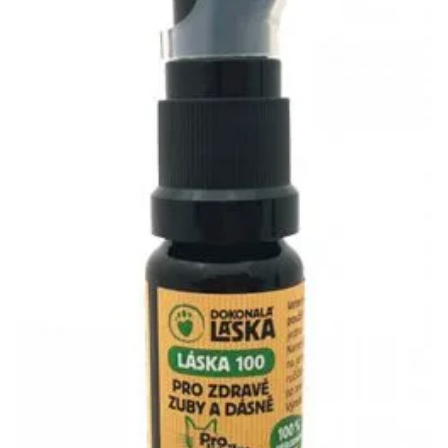
Klinika Veterix
777 319 516
(Po–Pá, 9–19h; So–Ne, 9–14h)
info@veterix.cz
E-shop Veterix
777 319 517
(Po–Pá, 8–15h)
eshop@veterix.cz