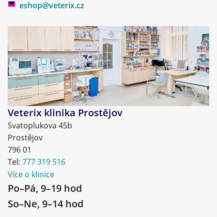
eshop@veterix.cz
Veterix klinika Prostějov
Svatoplukova 45b
Prostějov
796 01
Tel:
777 319 516
Více o klinice
Po–Pá, 9–19 hod
So–Ne, 9–14 hod