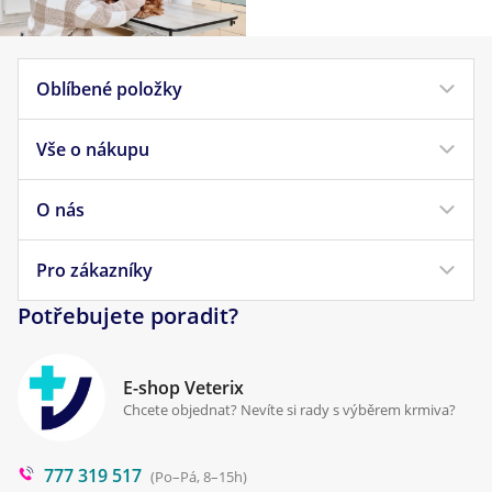
Oblíbené položky
Vše o nákupu
Krmivo pro psy
Krmivo pro kočky
O nás
Doprava a platba
Veterinární diety
Obchodní podmínky
Pro zákazníky
Náš příběh
Pamlsky pro psy
Reklamace a vrácení
Potřebujete poradit?
Kontakt
Antiparazitika
Zpracování osobních údajů
Klinika Prostějov
E-shop Veterix
Cookies a podmínky používání
Chcete objednat? Nevíte si rady s výběrem krmiva?
Poradna
777 319 517
Blog
(Po–Pá, 8–15h)