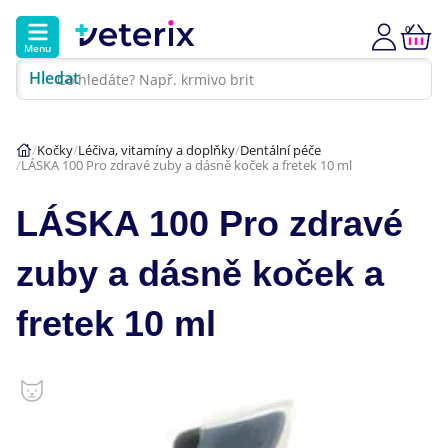
0
Menu
Hledat
Kontakt
Poradna
Klinika
Kočky
Léčiva, vitamíny a doplňky
Dentální péče
LÁSKA 100 Pro zdravé zuby a dásně koček a fretek 10 ml
Hlavní kategorie
LÁSKA 100 Pro zdravé
Akce
zuby a dásně koček a
Psi
fretek 10 ml
Kočky
Veterinární diety
Dárkové poukazy