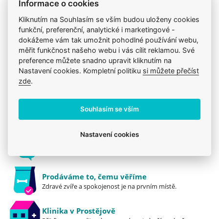
Informace o cookies
přípravku jedenkrát denně, nejdříve půl hodiny po
Kliknutím na Souhlasím se vším budou uloženy cookies
krmení. Po zlepšení stavu aplikujte přípravek 1× až
Produkt také v těchto kategoriích
4
funkční, preferenční, analytické i marketingové -
3× týdně.
dokážeme vám tak umožnit pohodlné používání webu,
Léčiva, vitamíny a doplňky
Mou kočku trápí
měřit funkčnost našeho webu i vás cílit reklamou. Své
Složení:
Kočky
Dentální péče
preference můžete snadno upravit kliknutím na
Slunečnicový olej, kokosový olej, konopný olej,
Nastavení cookies. Kompletní politiku
si můžete přečíst
vitamin E, esenciální oleje Matricaria recutita
zde
.
(heřmánek modrý), Lavandula angustifolia
(levandule úzkolistá), Commiphora myrha (myrha),
Jsme zkušení veterináři
Souhlasím se vším
Canarium luzonicum (elemi).
Mazlíčkům pomáháme denně již 20 let.
Nastavení cookies
Upozornění:
Vždy odborně poradíme
Veterinární přípravek určený pro kočky a fretky.
Pomůžeme s výběrem, výživou i problémem.
Pouze pro zvířata. Pouze pro vnější použití.
Skladujte v suchu, chraňte před přímým
Prodáváme to, čemu věříme
Zdravé zvíře a spokojenost je na prvním místě.
slunečním zářením a teplem. Neobsahuje alkohol.
Uchovávejte mimo dosah dětí. Přípravek
Klinika v Prostějově
nenahrazuje veterinární péči. Přípravek není