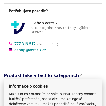
desiccant.
Potřebujete poradit?
není určeno ke konzumaci lidmi.
E-shop Veterix
Chcete objednat? Nevíte si rady s výběrem
krmiva?
777 319 517
(Po–Pá, 8–15h)
eshop@veterix.cz
Produkt také v těchto kategoriích
4
Krmiva
Žvýkací kosti
Mého psa trápí
Informace o cookies
Pamlsky
Kliknutím na Souhlasím se vším budou uloženy cookies
funkční, preferenční, analytické i marketingové -
dokážeme vám tak umožnit pohodlné používání webu,