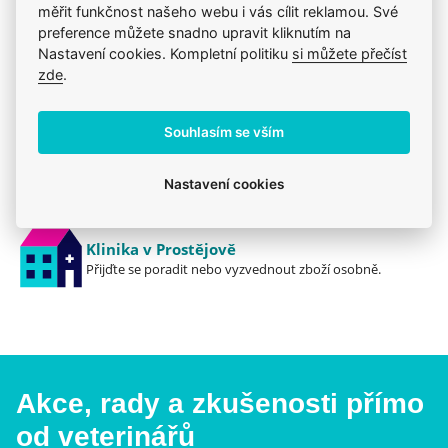
měřit funkčnost našeho webu i vás cílit reklamou. Své
preference můžete snadno upravit kliknutím na
Jsme zkušení veterináři
Nastavení cookies. Kompletní politiku
si můžete přečíst
Mazlíčkům pomáháme denně již 20 let.
zde
.
Vždy odborně poradíme
Pomůžeme s výběrem, výživou i problémem.
Souhlasím se vším
Prodáváme to, čemu věříme
Nastavení cookies
Zdravé zvíře a spokojenost je na prvním místě.
Klinika v Prostějově
Přijďte se poradit nebo vyzvednout zboží osobně.
Akce, rady a zkušenosti přímo
od veterinářů