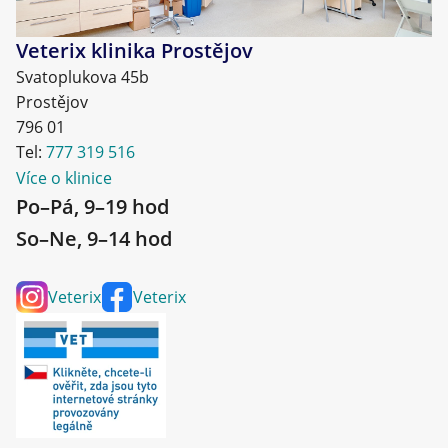
Veterix klinika Prostějov
Svatoplukova 45b
Prostějov
796 01
Tel:
777 319 516
Více o klinice
Po–Pá, 9–19 hod
So–Ne, 9–14 hod
Veterix
Veterix