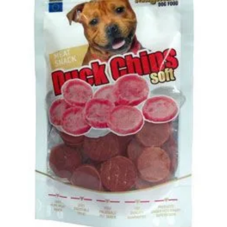
Klinika Veterix
777 319 516
(Po–Pá, 9–19h; So–Ne, 9–14h)
info@veterix.cz
E-shop Veterix
777 319 517
(Po–Pá, 8–15h)
eshop@veterix.cz