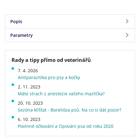
Popis
Parametry
Slouží jako odměna při hře, výcviku nebo jako
doplněk stravy při cestách.
Parametry
Rady a tipy přímo od veterinářů
Složení:
Značka
Magnum
7. 4. 2026
Hmotnost
0,092 kg
Antiparazitika pro psy a kočky
Druh krmiva
žvýkací pamlsky
Deklarované jakostní znaky:
2. 11. 2023
Veterinární dieta
ne
Máte strach z anestezie vašeho mazlíčka?
20. 10. 2023
Skladování:
Sezóna klíšťat - Borelióza psů. Na co si dát pozor?
Uchovávejte na suchém a chladném místě.
6. 10. 2023
Po otevření dobře uzavírejte zipovým uzávěrem
Povinné očkování a čipování psa od roku 2020
obalu.
Nepodávejte svému zvířeti vysoušecí činidlo -