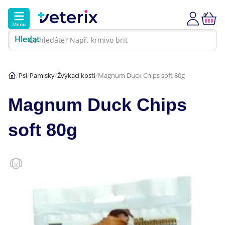
0
Menu
Hledat
Kontakt
Poradna
Klinika
Psi
Pamlsky
Žvýkací kosti
Magnum Duck Chips soft 80g
Hlavní kategorie
Magnum Duck Chips
Akce
soft 80g
Psi
Kočky
Veterinární diety
Dárkové poukazy