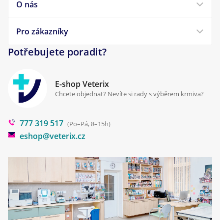
O nás
Doprava a platba
Veterinární diety
Obchodní podmínky
Pro zákazníky
Náš příběh
Pamlsky pro psy
Reklamace a vrácení
Potřebujete poradit?
Kontakt
Antiparazitika
Zpracování osobních údajů
Klinika Prostějov
E-shop Veterix
Cookies a podmínky používání
Chcete objednat? Nevíte si rady s výběrem krmiva?
Poradna
777 319 517
Blog
(Po–Pá, 8–15h)
eshop@veterix.cz