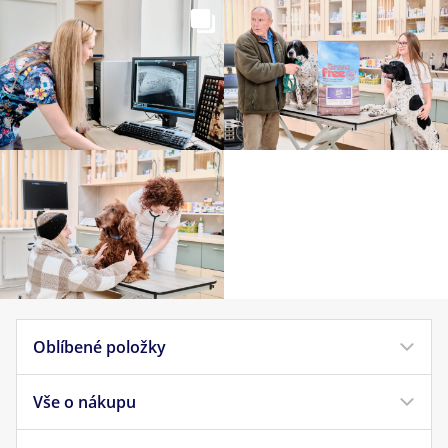
Oblíbené položky
Vše o nákupu
Krmivo pro psy
Krmivo pro kočky