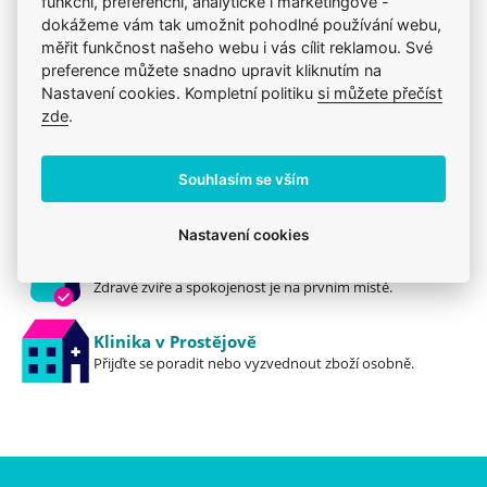
Mou kočku trápí
Kočky
funkční, preferenční, analytické i marketingové -
dokážeme vám tak umožnit pohodlné používání webu,
měřit funkčnost našeho webu i vás cílit reklamou. Své
preference můžete snadno upravit kliknutím na
Nastavení cookies. Kompletní politiku
si můžete přečíst
Jsme zkušení veterináři
zde
.
Mazlíčkům pomáháme denně již 20 let.
Souhlasím se vším
Vždy odborně poradíme
Pomůžeme s výběrem, výživou i problémem.
Nastavení cookies
Prodáváme to, čemu věříme
Zdravé zvíře a spokojenost je na prvním místě.
Klinika v Prostějově
Přijďte se poradit nebo vyzvednout zboží osobně.