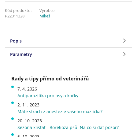
Kód produktu:
Výrobce:
P22011328
Mikeš
Popis
Parametry
Přírodní podestýlka Mikeš pro kočky a ostatní
drobná domácí zvířátka vytváří hygienické
Parametry
prostředí, které pohlcuje pachy a vlhkost.
Rady a tipy přímo od veterinářů
Značka
Mikeš
7. 4. 2026
Druh podestýlky
Bentonitové, Hrudkující
Antiparazitika pro psy a kočky
Stáří kočky
kotě, dospělá kočka, starší
kočka
2. 11. 2023
Máte strach z anestezie vašeho mazlíčka?
Délka a typ srsti
pro bílou srst, pro dlouhou
srst, pro krátkou srst, pro
20. 10. 2023
tmavou srst
Sezóna klíšťat - Borelióza psů. Na co si dát pozor?
Druh kosmetické výbavy
podestýlka do toalety
6. 10. 2023