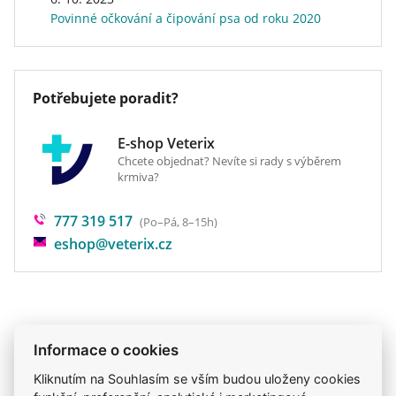
Hmotnost
10 kg
Povinné očkování a čipování psa od roku 2020
Doprava zdarma
ne
Potřebujete poradit?
E-shop Veterix
Chcete objednat? Nevíte si rady s výběrem
krmiva?
777 319 517
(Po–Pá, 8–15h)
eshop@veterix.cz
Produkt také v těchto kategoriích
4
Informace o cookies
Kosmetika a hygiena
Steliva a podestýlky
Kliknutím na Souhlasím se vším budou uloženy cookies