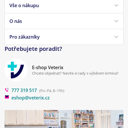
Vše o nákupu
Krmivo pro psy
Krmivo pro kočky
O nás
Doprava a platba
Veterinární diety
Obchodní podmínky
Pro zákazníky
Náš příběh
Pamlsky pro psy
Reklamace a vrácení
Potřebujete poradit?
Kontakt
Antiparazitika
Zpracování osobních údajů
Klinika Prostějov
E-shop Veterix
Cookies a podmínky používání
Chcete objednat? Nevíte si rady s výběrem krmiva?
Poradna
777 319 517
Blog
(Po–Pá, 8–15h)
eshop@veterix.cz