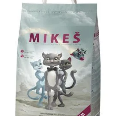
Klinika Veterix
777 319 516
(Po–Pá, 9–19h; So–Ne, 9–14h)
info@veterix.cz
E-shop Veterix
777 319 517
(Po–Pá, 8–15h)
eshop@veterix.cz