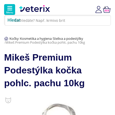
0
Menu
Hledat
Kontakt
Poradna
Klinika
Kočky
Kosmetika a hygiena
Steliva a podestýlky
Mikeš Premium Podestýlka kočka pohlc. pachu 10kg
Hlavní kategorie
Mikeš Premium
Akce
Podestýlka kočka
Psi
pohlc. pachu 10kg
Kočky
Veterinární diety
Dárkové poukazy