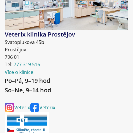
Veterix klinika Prostějov
Svatoplukova 45b
Prostějov
796 01
Tel:
777 319 516
Více o klinice
Po–Pá, 9–19 hod
So–Ne, 9–14 hod
Veterix
Veterix