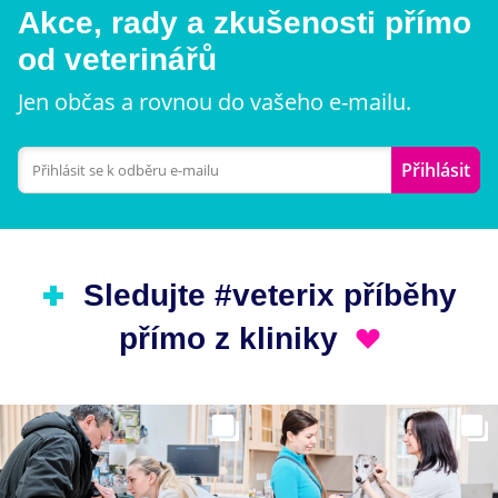
Akce, rady a zkušenosti přímo
od veterinářů
Jen občas a rovnou do vašeho e-mailu.
Přihlásit
Sledujte #veterix příběhy
přímo z kliniky