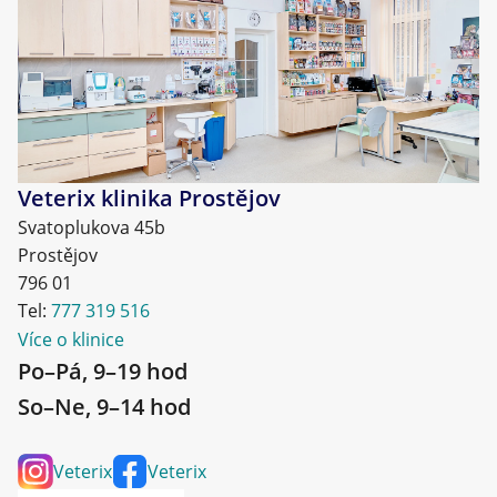
Veterix klinika Prostějov
Svatoplukova 45b
Prostějov
796 01
Tel:
777 319 516
Více o klinice
Po–Pá, 9–19 hod
So–Ne, 9–14 hod
Veterix
Veterix