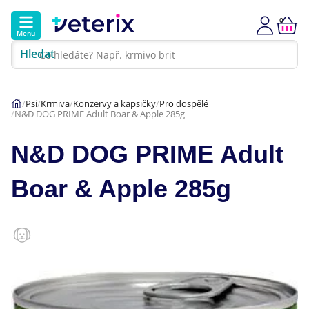
0
Menu
Hledat
Kontakt
Poradna
Klinika
Psi
Krmiva
Konzervy a kapsičky
Pro dospělé
N&D DOG PRIME Adult Boar & Apple 285g
Hlavní kategorie
N&D DOG PRIME Adult
Akce
Boar & Apple 285g
Psi
Kočky
Veterinární diety
Dárkové poukazy