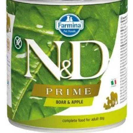
Klinika Veterix
777 319 516
(Po–Pá, 9–19h; So–Ne, 9–14h)
info@veterix.cz
E-shop Veterix
777 319 517
(Po–Pá, 8–15h)
eshop@veterix.cz