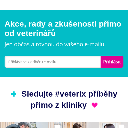
Akce, rady a zkušenosti přímo
od veterinářů
Jen občas a rovnou do vašeho e-mailu.
Přihlásit
Sledujte #veterix příběhy
přímo z kliniky