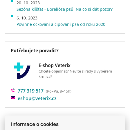
20. 10. 2023
obohacené selenem): 0.00242mg; DL-Metionin,
Kvalita
superprémiové
Sezóna klíšťat - Borelióza psů. Na co si dát pozor?
technicky čistý 1000mg; Taurin 500mg; L-Karnitin
Speciální vlastnosti
bez drůbeží bílkoviny, bez
6. 10. 2023
50mg.
kukuřice, měkké, s vysokým
Povinné očkování a čipování psa od roku 2020
obsahem masa
Hmotnost
0,285 kg
Druh krmiva
konzervy a vaničky a
kapsičky
Potřebujete poradit?
Veterinární dieta
ne
E-shop Veterix
Chcete objednat? Nevíte si rady s výběrem
krmiva?
777 319 517
(Po–Pá, 8–15h)
eshop@veterix.cz
Informace o cookies
Produkt také v těchto kategoriích
6