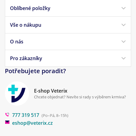
Oblíbené položky
Vše o nákupu
Krmivo pro psy
Krmivo pro kočky
O nás
Doprava a platba
Veterinární diety
Obchodní podmínky
Pro zákazníky
Náš příběh
Pamlsky pro psy
Reklamace a vrácení
Potřebujete poradit?
Kontakt
Antiparazitika
Zpracování osobních údajů
Klinika Prostějov
E-shop Veterix
Cookies a podmínky používání
Chcete objednat? Nevíte si rady s výběrem krmiva?
Poradna
777 319 517
Blog
(Po–Pá, 8–15h)
eshop@veterix.cz