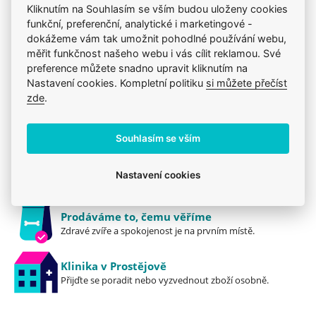
Kliknutím na Souhlasím se vším budou uloženy cookies
funkční, preferenční, analytické i marketingové -
Krmiva
Mého psa trápí
N&D
dokážeme vám tak umožnit pohodlné používání webu,
Pro dospělé
Konzervy a kapsičky
N&D
měřit funkčnost našeho webu i vás cílit reklamou. Své
preference můžete snadno upravit kliknutím na
Nastavení cookies. Kompletní politiku
si můžete přečíst
zde
.
Jsme zkušení veterináři
Mazlíčkům pomáháme denně již 20 let.
Souhlasím se vším
Vždy odborně poradíme
Nastavení cookies
Pomůžeme s výběrem, výživou i problémem.
Prodáváme to, čemu věříme
Zdravé zvíře a spokojenost je na prvním místě.
Klinika v Prostějově
Přijďte se poradit nebo vyzvednout zboží osobně.