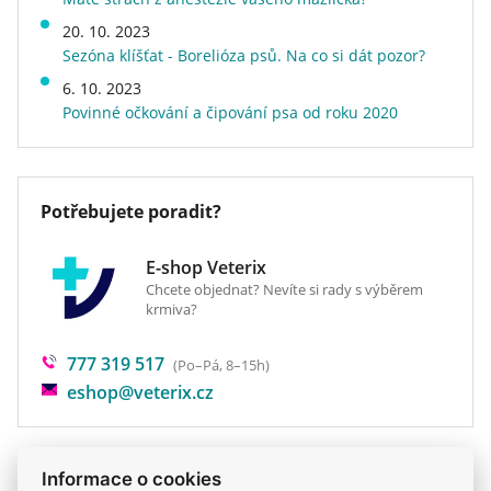
methioninu): 2.9mg; Selen (inaktivované kvasinky
Příchuť (Protein)
jehněčí
20. 10. 2023
obohacené selenem): 0.00242mg; DL-Metionin,
Kvalita
superprémiové
Sezóna klíšťat - Borelióza psů. Na co si dát pozor?
technicky čistý 1000mg; Taurin 500mg; L-Karnitin
Energetická hodnota
běžné
6. 10. 2023
50mg.
Speciální vlastnosti
bez drůbeží bílkoviny, bez
Povinné očkování a čipování psa od roku 2020
kukuřice, měkké, s vysokým
obsahem masa
Hmotnost
0,285 kg
Druh krmiva
konzervy a vaničky a
Potřebujete poradit?
kapsičky
Veterinární dieta
ne
E-shop Veterix
Chcete objednat? Nevíte si rady s výběrem
krmiva?
777 319 517
(Po–Pá, 8–15h)
eshop@veterix.cz
Informace o cookies