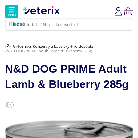
0
Menu
Hledat
Kontakt
Poradna
Klinika
Psi
Krmiva
Konzervy a kapsičky
Pro dospělé
N&D DOG PRIME Adult Lamb & Blueberry 285g
Hlavní kategorie
N&D DOG PRIME Adult
Akce
Lamb & Blueberry 285g
Psi
Kočky
Veterinární diety
Dárkové poukazy