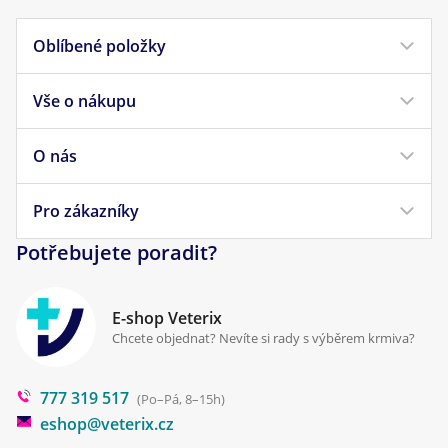
Oblíbené položky
Vše o nákupu
Krmivo pro psy
Krmivo pro kočky
O nás
Doprava a platba
Veterinární diety
Obchodní podmínky
Pro zákazníky
Náš příběh
Pamlsky pro psy
Reklamace a vrácení
Potřebujete poradit?
Kontakt
Antiparazitika
Zpracování osobních údajů
Klinika Prostějov
E-shop Veterix
Cookies a podmínky používání
Chcete objednat? Nevíte si rady s výběrem krmiva?
Poradna
777 319 517
Blog
(Po–Pá, 8–15h)
eshop@veterix.cz