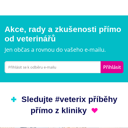
Akce, rady a zkušenosti přímo
od veterinářů
Jen občas a rovnou do vašeho e-mailu.
Přihlásit
Sledujte #veterix příběhy
přímo z kliniky