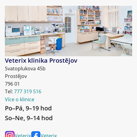
Veterix klinika Prostějov
Svatoplukova 45b
Prostějov
796 01
Tel:
777 319 516
Více o klinice
Po–Pá, 9–19 hod
So–Ne, 9–14 hod
Veterix
Veterix