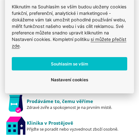
Produkt také v těchto kategoriích
6
Kliknutím na Souhlasím se vším budou uloženy cookies
funkční, preferenční, analytické i marketingové -
Krmiva
Mého psa trápí
N&D
dokážeme vám tak umožnit pohodlné používání webu,
Pro dospělé
Konzervy a kapsičky
N&D
měřit funkčnost našeho webu i vás cílit reklamou. Své
preference můžete snadno upravit kliknutím na
Nastavení cookies. Kompletní politiku
si můžete přečíst
zde
.
Jsme zkušení veterináři
Mazlíčkům pomáháme denně již 20 let.
Souhlasím se vším
Vždy odborně poradíme
Nastavení cookies
Pomůžeme s výběrem, výživou i problémem.
Prodáváme to, čemu věříme
Zdravé zvíře a spokojenost je na prvním místě.
Klinika v Prostějově
Přijďte se poradit nebo vyzvednout zboží osobně.