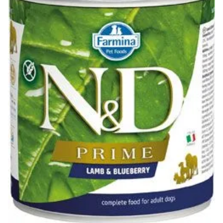
Klinika Veterix
777 319 516
(Po–Pá, 9–19h; So–Ne, 9–14h)
info@veterix.cz
E-shop Veterix
777 319 517
(Po–Pá, 8–15h)
eshop@veterix.cz