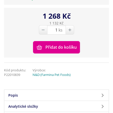
1 268 Kč
1 132 Kč
ks
Přidat do košíku
Kód produktu:
Výrobce:
P22010839
N&D (Farmina Pet Foods)
Popis
Analytické složky
Kompletní krmivo pro dospělé kočky.