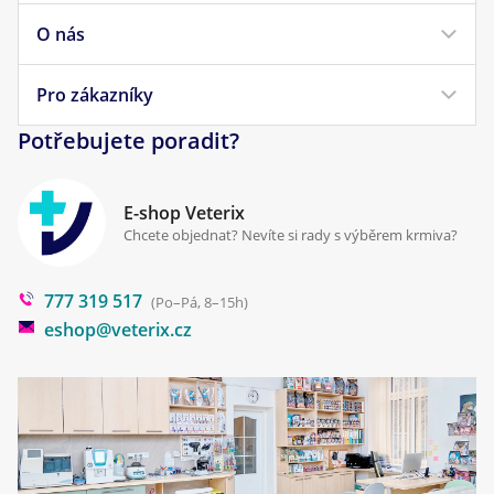
Krmivo pro kočky
O nás
Doprava a platba
Veterinární diety
Obchodní podmínky
Pro zákazníky
Náš příběh
Pamlsky pro psy
Reklamace a vrácení
Potřebujete poradit?
Kontakt
Antiparazitika
Zpracování osobních údajů
Klinika Prostějov
E-shop Veterix
Cookies a podmínky používání
Chcete objednat? Nevíte si rady s výběrem krmiva?
Poradna
777 319 517
Blog
(Po–Pá, 8–15h)
eshop@veterix.cz