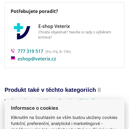
Senzorické doplňkové látky: extrakt ze zeleného
čaje 100mg; extrakt z rozmarýnu. Antioxidanty:
Potřebujete poradit?
extrakty tokoferolu z rostlinných olejů.
E-shop Veterix
Chcete objednat? Nevíte si rady s výběrem
krmiva?
777 319 517
(Po–Pá, 8–15h)
eshop@veterix.cz
Produkt také v těchto kategoriích
8
Granule
N&D
Pro dospělé kočky
Informace o cookies
Mou kočku trápí
Kočky
N&D
Krmiva
N&D
Kliknutím na Souhlasím se vším budou uloženy cookies
funkční, preferenční, analytické i marketingové -