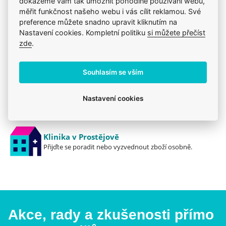
dokážeme vám tak umožnit pohodlné používání webu,
měřit funkčnost našeho webu i vás cílit reklamou. Své
preference můžete snadno upravit kliknutím na
Jsme zkušení veterináři
Nastavení cookies. Kompletní politiku
si můžete přečíst
Mazlíčkům pomáháme denně již 20 let.
zde
.
Vždy odborně poradíme
Souhlasím se vším
Pomůžeme s výběrem, výživou i problémem.
Nastavení cookies
Prodáváme to, čemu věříme
Zdravé zvíře a spokojenost je na prvním místě.
Klinika v Prostějově
Přijďte se poradit nebo vyzvednout zboží osobně.
Akce, rady a zkušenosti přímo