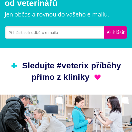
od veterinářů
Jen občas a rovnou do vašeho e-mailu.
Přihlásit
Sledujte #veterix příběhy
přímo z kliniky