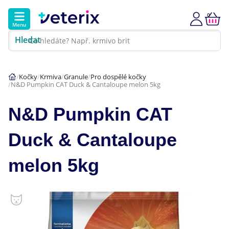
0
Menu
Hledat
Kontakt
Poradna
Klinika
Kočky
Krmiva
Granule
Pro dospělé kočky
N&D Pumpkin CAT Duck & Cantaloupe melon 5kg
Hlavní kategorie
N&D Pumpkin CAT
Akce
Duck & Cantaloupe
Psi
melon 5kg
Kočky
Veterinární diety
Dárkové poukazy