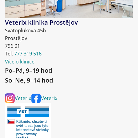
Veterix klinika Prostějov
Svatoplukova 45b
Prostějov
796 01
Tel:
777 319 516
Více o klinice
Po–Pá, 9–19 hod
So–Ne, 9–14 hod
Veterix
Veterix