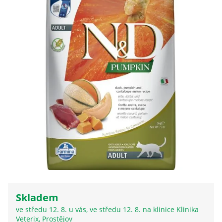
Klinika Veterix
777 319 516
(Po–Pá, 9–19h; So–Ne, 9–14h)
info@veterix.cz
E-shop Veterix
777 319 517
(Po–Pá, 8–15h)
eshop@veterix.cz
Skladem
ve středu 12. 8. u vás, ve středu 12. 8. na klinice Klinika
Veterix, Prostějov