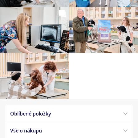
Oblíbené položky
Vše o nákupu
Krmivo pro psy