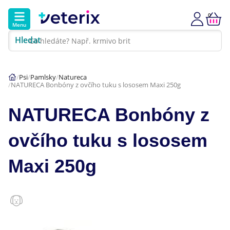
0
Menu
Hledat
Kontakt
Poradna
Klinika
Psi
Pamlsky
Natureca
NATURECA Bonbóny z ovčího tuku s lososem Maxi 250g
Hlavní kategorie
NATURECA Bonbóny z
Akce
ovčího tuku s lososem
Psi
Maxi 250g
Kočky
Veterinární diety
Dárkové poukazy