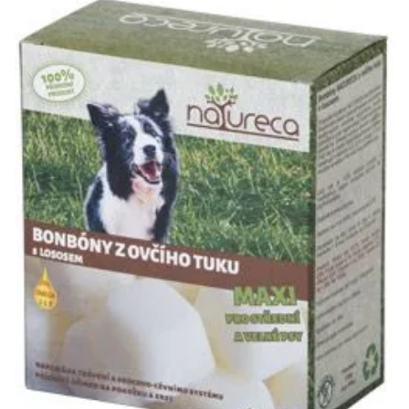
Klinika Veterix
777 319 516
(Po–Pá, 9–19h; So–Ne, 9–14h)
info@veterix.cz
E-shop Veterix
777 319 517
(Po–Pá, 8–15h)
eshop@veterix.cz