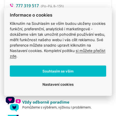
tuk je chutný doplněk každodenní stravy
777 319 517
(Po–Pá, 8–15h)
obsahující vitamíny A, D, E, K a omega 3, 6 a 9
eshop@veterix.cz
mastné kyseliny.
Informace o cookies
Vhodné pro všechna plemena psů všech věkových
Kliknutím na Souhlasím se vším budou uloženy cookies
kategorii.
funkční, preferenční, analytické i marketingové -
dokážeme vám tak umožnit pohodlné používání webu,
Ovčí tuk je 100% přírodní a neobsahuje žádné
Produkt také v těchto kategoriích
5
měřit funkčnost našeho webu i vás cílit reklamou. Své
chemické přísady.
preference můžete snadno upravit kliknutím na
Natureca
Krmiva
Mého psa trápí
Nastavení cookies. Kompletní politiku
si můžete přečíst
Hmotnost: 250gr.
zde
.
Holistické
Pamlsky
Balení maxi cca 40 ks, mini cca 80 ks.
Souhlasím se vším
Jsme zkušení veterináři
Nastavení cookies
Mazlíčkům pomáháme denně již 20 let.
Vždy odborně poradíme
Pomůžeme s výběrem, výživou i problémem.