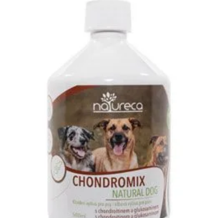
Klinika Veterix
777 319 516
(Po–Pá, 9–19h; So–Ne, 9–14h)
info@veterix.cz
E-shop Veterix
777 319 517
(Po–Pá, 8–15h)
eshop@veterix.cz