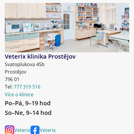
Veterix klinika Prostějov
Svatoplukova 45b
Prostějov
796 01
Tel:
777 319 516
Více o klinice
Po–Pá, 9–19 hod
So–Ne, 9–14 hod
Veterix
Veterix