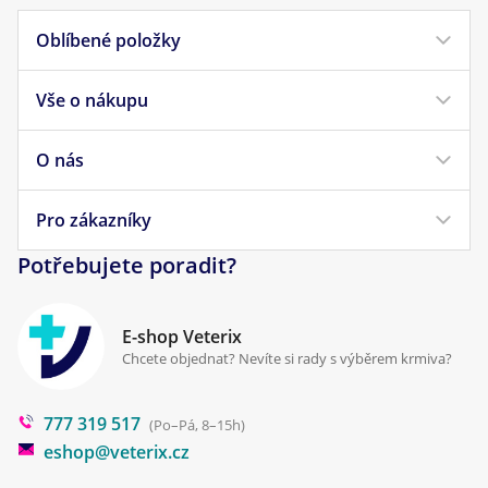
Oblíbené položky
Vše o nákupu
Krmivo pro psy
Krmivo pro kočky
O nás
Doprava a platba
Veterinární diety
Obchodní podmínky
Pro zákazníky
Náš příběh
Pamlsky pro psy
Reklamace a vrácení
Potřebujete poradit?
Kontakt
Antiparazitika
Zpracování osobních údajů
Klinika Prostějov
E-shop Veterix
Cookies a podmínky používání
Chcete objednat? Nevíte si rady s výběrem krmiva?
Poradna
777 319 517
Blog
(Po–Pá, 8–15h)
eshop@veterix.cz