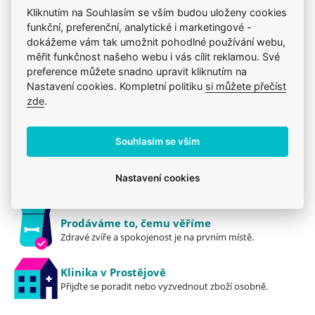
Produkt také v těchto kategoriích
4
Kliknutím na Souhlasím se vším budou uloženy cookies
funkční, preferenční, analytické i marketingové -
Klouby, kosti a svaly
Kloubní výživa
dokážeme vám tak umožnit pohodlné používání webu,
Léčiva, vitamíny a doplňky
Mého psa trápí
měřit funkčnost našeho webu i vás cílit reklamou. Své
preference můžete snadno upravit kliknutím na
Nastavení cookies. Kompletní politiku
si můžete přečíst
zde
.
Jsme zkušení veterináři
Mazlíčkům pomáháme denně již 20 let.
Souhlasím se vším
Vždy odborně poradíme
Nastavení cookies
Pomůžeme s výběrem, výživou i problémem.
Prodáváme to, čemu věříme
Zdravé zvíře a spokojenost je na prvním místě.
Klinika v Prostějově
Přijďte se poradit nebo vyzvednout zboží osobně.