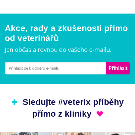
Akce, rady a zkušenosti přímo
od veterinářů
Jen občas a rovnou do vašeho e-mailu.
Přihlásit
Sledujte #veterix příběhy
přímo z kliniky