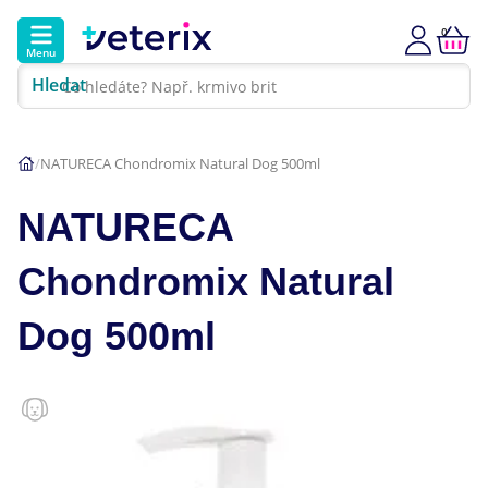
0
Menu
Hledat
Kontakt
Poradna
Klinika
NATURECA Chondromix Natural Dog 500ml
Hlavní kategorie
NATURECA
Akce
Chondromix Natural
Psi
Dog 500ml
Kočky
Veterinární diety
Dárkové poukazy