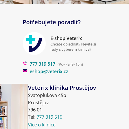
Potřebujete poradit?
E-shop Veterix
Chcete objednat? Nevíte si
rady s výběrem krmiva?
777 319 517
(Po–Pá, 8–15h)
eshop@veterix.cz
Veterix klinika Prostějov
Svatoplukova 45b
Prostějov
796 01
Tel:
777 319 516
Více o klinice