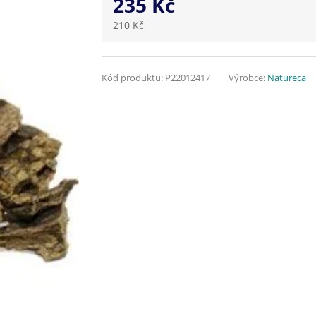
235 Kč
210 Kč
Kód produktu:
P22012417
Výrobce:
Natureca