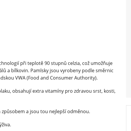
ologií při teplotě 90 stupnů celzia, což umožňuje
lů a bílkovin. Pamlsky jsou vyrobeny podle směrnic
ndskou VWA (Food and Consumer Authority).
ku, obsahují extra vitamíny pro zdravou srst, kosti,
m způsobem a jsou tou nejlepší odměnou.
ýživa.