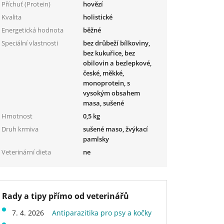
Příchuť (Protein)
hovězí
Kvalita
holistické
Energetická hodnota
běžné
Speciální vlastnosti
bez drůbeží bílkoviny,
bez kukuřice, bez
obilovin a bezlepkové,
české, měkké,
monoprotein, s
vysokým obsahem
masa, sušené
Hmotnost
0,5 kg
Druh krmiva
sušené maso, žvýkací
pamlsky
Veterinární dieta
ne
Rady a tipy přímo od veterinářů
7. 4. 2026
Antiparazitika pro psy a kočky