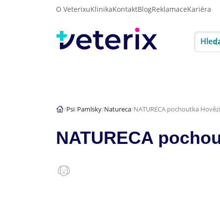
O Veterixu
Klinika
Kontakt
Blog
Reklamace
Kariéra
Hled
Akce
Psi
Kočky
Psi
Pamlsky
Natureca
NATURECA pochoutka Hovězí 
NATURECA pochoutk