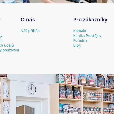
u
O nás
Pro zákazníky
Náš příběh
Kontakt
ky
Klinika Prostějov
ní
Poradna
ch údajů
Blog
y používání