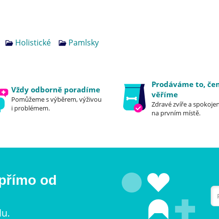
Holistické
Pamlsky
Prodáváme to, č
Vždy odborně poradíme
věříme
Pomůžeme s výběrem, výživou
Zdravé zvíře a spokojen
i problémem.
na prvním místě.
 přímo od
lu.