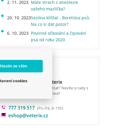
2. 11. 2023
Máte strach z anestezie
vašeho mazlíčka?
20. 10. 2023
Sezóna klíšťat - Borelióza psů.
Na co si dát pozor?
6. 10. 2023
Povinné očkování a čipování
psa od roku 2020
Potřebujete poradit?
hlasím se vším
tavení cookies
E-shop Veterix
Chcete objednat? Nevíte si rady s
výběrem krmiva?
777 319 517
(Po–Pá, 8–15h)
eshop@veterix.cz