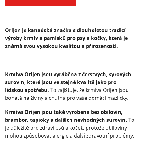
Klinika Veterix
777 319 516
Orijen je kanadská značka s dlouholetou tradicí
(Po–Pá, 9–19h; So–Ne, 9–14h)
výroby krmiv a pamlsků pro psy a kočky, která je
info@veterix.cz
známá svou vysokou kvalitou a přirozeností.
E-shop Veterix
777 319 517
(Po–Pá, 8–15h)
Krmiva Orijen jsou vyráběna z čerstvých, syrových
surovin, které jsou ve stejné kvalitě jako pro
eshop@veterix.cz
lidskou spotřebu.
To zajišťuje, že krmiva Orijen jsou
bohatá na živiny a chutná pro vaše domácí mazlíčky.
Krmiva Orijen jsou také vyrobena bez obilovin,
brambor, tapioky a dalších nevhodných surovin.
To
je důležité pro zdraví psů a koček, protože obiloviny
mohou způsobovat alergie a další zdravotní problémy.