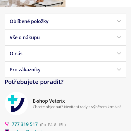
Oblíbené položky
Vše o nákupu
Krmivo pro psy
Krmivo pro kočky
O nás
Doprava a platba
Veterinární diety
Obchodní podmínky
Pro zákazníky
Náš příběh
Pamlsky pro psy
Reklamace a vrácení
Potřebujete poradit?
Kontakt
Antiparazitika
Zpracování osobních údajů
Klinika Prostějov
E-shop Veterix
Cookies a podmínky používání
Chcete objednat? Nevíte si rady s výběrem krmiva?
Poradna
777 319 517
Blog
(Po–Pá, 8–15h)