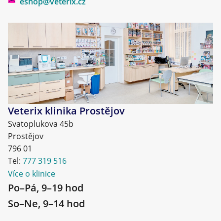
eshop@veterix.cz
Veterix klinika Prostějov
Svatoplukova 45b
Prostějov
796 01
Tel:
777 319 516
Více o klinice
Po–Pá, 9–19 hod
So–Ne, 9–14 hod