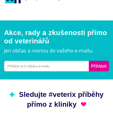
Akce, rady a zkušenosti přímo
od veterinářů
Jen občas a rovnou do vašeho e-mailu.
Přihlásit
Sledujte #veterix příběhy
přímo z kliniky