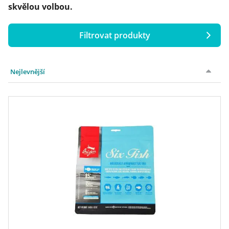
skvělou volbou.
Filtrovat produkty
Cena
Nejlevnější
Hmotnost
až
až