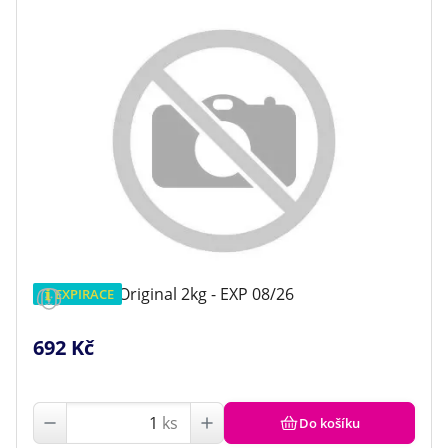
Orijen Dog Original 2kg - EXP 08/26
EXPIRACE
692 Kč
ks
Do košíku