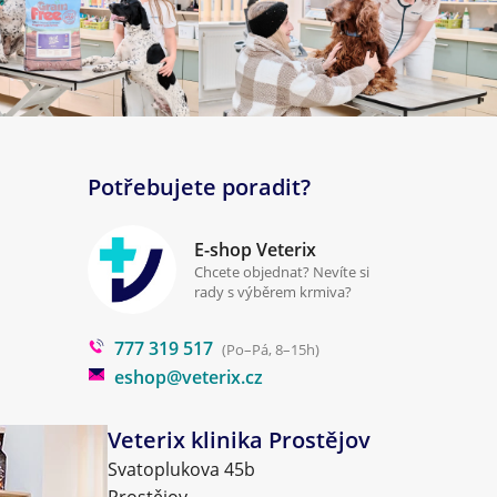
Potřebujete poradit?
E-shop Veterix
Chcete objednat? Nevíte si
rady s výběrem krmiva?
777 319 517
(Po–Pá, 8–15h)
eshop@veterix.cz
Veterix klinika Prostějov
Svatoplukova 45b