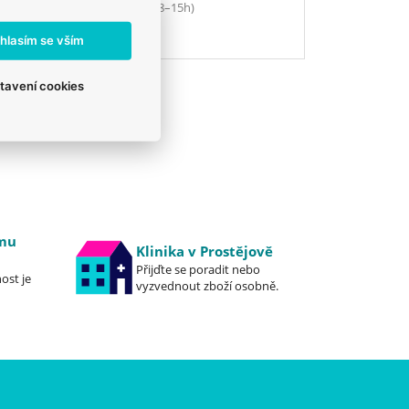
777 319 517
(Po–Pá, 8–15h)
eshop@veterix.cz
hlasím se vším
tavení cookies
emu
Klinika v Prostějově
Přijďte se poradit nebo
ost je
vyzvednout zboží osobně.