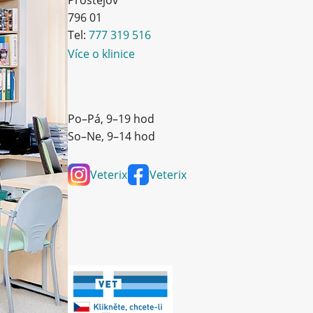
Prostějov
796 01
Tel:
777 319 516
Více o klinice
Po–Pá, 9–19 hod
So–Ne, 9–14 hod
Veterix
Veterix