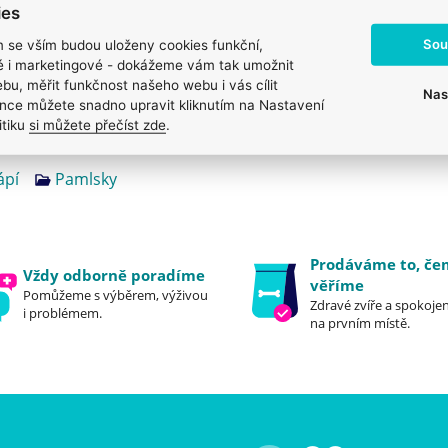
ies
Sou
m se vším budou uloženy cookies funkční,
ké i marketingové - dokážeme vám tak umožnit
bu, měřit funkčnost našeho webu i vás cílit
Nas
nce můžete snadno upravit kliknutím na Nastavení
itiku
si můžete přečíst zde
.
ápí
Pamlsky
Prodáváme to, č
Vždy odborně poradíme
věříme
Pomůžeme s výběrem, výživou
Zdravé zvíře a spokojen
i problémem.
na prvním místě.