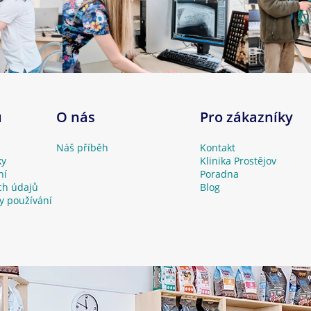
u
O nás
Pro zákazníky
Náš příběh
Kontakt
ky
Klinika Prostějov
ní
Poradna
ch údajů
Blog
y používání