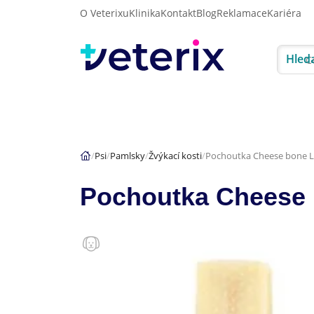
O Veterixu
Klinika
Kontakt
Blog
Reklamace
Kariéra
Hled
Akce
Psi
Kočky
Psi
Pamlsky
Žvýkací kosti
Pochoutka Cheese bone La
Pochoutka Cheese 