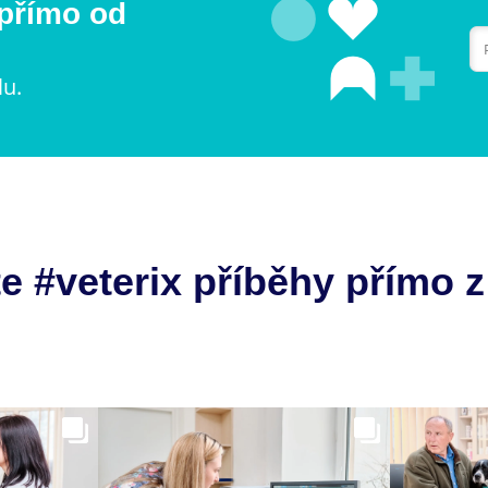
 přímo od
lu.
e #veterix příběhy přímo z