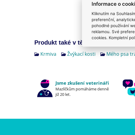
Informace o cook
Kliknutím na Souhlasí
preferenční, analytic
pohodlné používání we
reklamou. Své prefere
cookies. Kompletní pol
Produkt také v těchto kategoriích
4
Krmiva
Žvýkací kosti
Mého psa tr
Jsme zkušení veterináři
Mazlíčkům pomáháme denně
již 20 let.