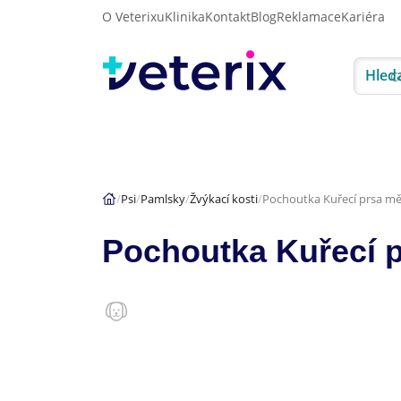
O Veterixu
Klinika
Kontakt
Blog
Reklamace
Kariéra
Hled
Akce
Psi
Kočky
Psi
Pamlsky
Žvýkací kosti
Pochoutka Kuřecí prsa m
Pochoutka Kuřecí 