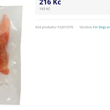
216 Kč
193 Kč
Kód produktu:
P22012576
Výrobce:
For Dogs a