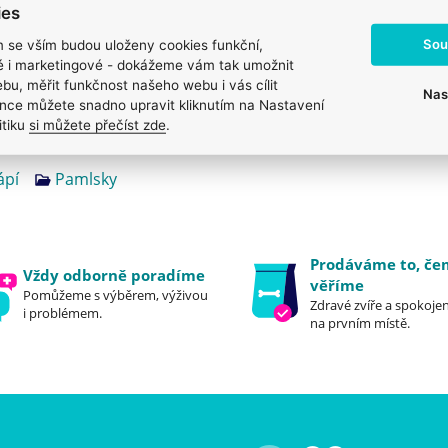
ies
Sou
m se vším budou uloženy cookies funkční,
ké i marketingové - dokážeme vám tak umožnit
bu, měřit funkčnost našeho webu i vás cílit
Nas
nce můžete snadno upravit kliknutím na Nastavení
itiku
si můžete přečíst zde
.
ápí
Pamlsky
Prodáváme to, č
Vždy odborně poradíme
věříme
Pomůžeme s výběrem, výživou
Zdravé zvíře a spokojen
i problémem.
na prvním místě.