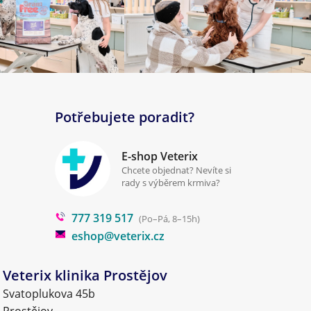
Potřebujete poradit?
E-shop Veterix
Chcete objednat? Nevíte si
rady s výběrem krmiva?
777 319 517
(Po–Pá, 8–15h)
eshop@veterix.cz
Veterix klinika Prostějov
Svatoplukova 45b