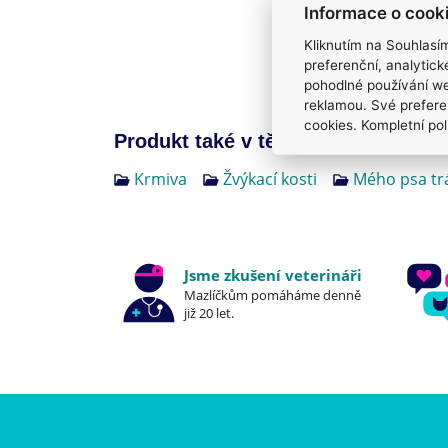
Informace o cook
Kliknutím na Souhlasí
preferenční, analytic
pohodlné používání we
reklamou. Své prefere
cookies. Kompletní pol
Produkt také v těchto kategoriích
4
Krmiva
Žvýkací kosti
Mého psa tr
Jsme zkušení veterináři
Mazlíčkům pomáháme denně
již 20 let.