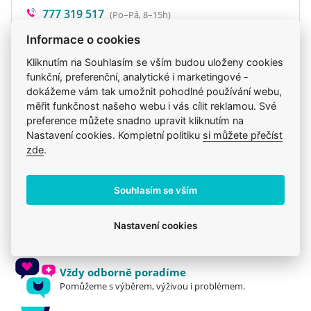
777 319 517
(Po–Pá, 8–15h)
eshop@veterix.cz
Informace o cookies
Kliknutím na Souhlasím se vším budou uloženy cookies
funkční, preferenční, analytické i marketingové -
dokážeme vám tak umožnit pohodlné používání webu,
Produkt také v těchto kategoriích
5
měřit funkčnost našeho webu i vás cílit reklamou. Své
preference můžete snadno upravit kliknutím na
Cat´s Best
Kosmetika a hygiena
Nastavení cookies. Kompletní politiku
si můžete přečíst
zde
.
Steliva a podestýlky
Mou kočku trápí
Kočky
Souhlasím se vším
Jsme zkušení veterináři
Nastavení cookies
Mazlíčkům pomáháme denně již 20 let.
Vždy odborně poradíme
Pomůžeme s výběrem, výživou i problémem.