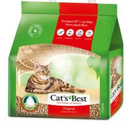
Klinika Veterix
777 319 516
(Po–Pá, 9–19h; So–Ne, 9–14h)
info@veterix.cz
E-shop Veterix
777 319 517
(Po–Pá, 8–15h)
eshop@veterix.cz