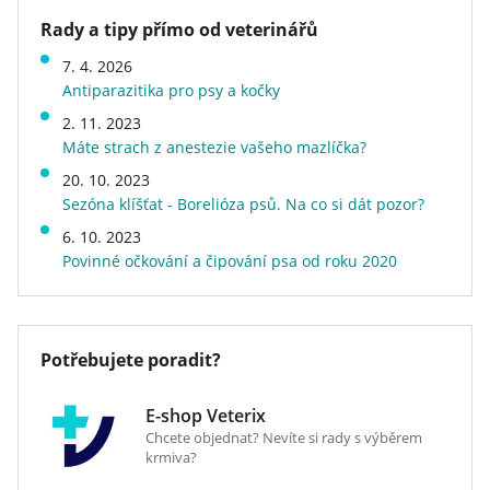
hlodavce. Použitím tohoto kočkolitu docílíte
Rady a tipy přímo od veterinářů
minimalizaci spotřeby, může zůstat v kočičí toaletě
Značka
Cat´s Best
bez nepříjemného zápachu déle, díky efektivní
7. 4. 2026
Stáří kočky
kotě, dospělá kočka, starší
absorbci pachu. Tekutiny jsou plně pohlcovány
Antiparazitika pro psy a kočky
kočka
vysoce kvalitními ekolkogickými vlákny, je tedy plně
Délka a typ srsti
pro bílou srst, pro dlouhou
2. 11. 2023
kompostovatelný.
srst, pro krátkou srst, pro
Máte strach z anestezie vašeho mazlíčka?
tmavou srst
20. 10. 2023
Při jeho použití strávíte minimum času úklidem
Druh kosmetické výbavy
podestýlka do toalety
Sezóna klíšťat - Borelióza psů. Na co si dát pozor?
kočičí toalety a snížíte až 3 x náklady.
Hmotnost
4,38 kg
6. 10. 2023
Doprava zdarma
ne
Povinné očkování a čipování psa od roku 2020
Potřebujete poradit?
E-shop Veterix
Chcete objednat? Nevíte si rady s výběrem
krmiva?