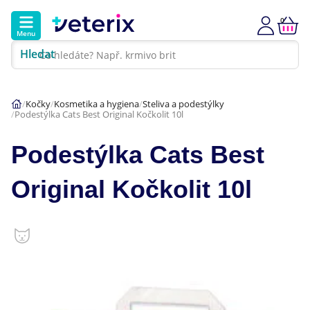
0
Menu
Hledat
Kontakt
Poradna
Klinika
Kočky
Kosmetika a hygiena
Steliva a podestýlky
Podestýlka Cats Best Original Kočkolit 10l
Hlavní kategorie
Podestýlka Cats Best
Akce
Original Kočkolit 10l
Psi
Kočky
Veterinární diety
Dárkové poukazy