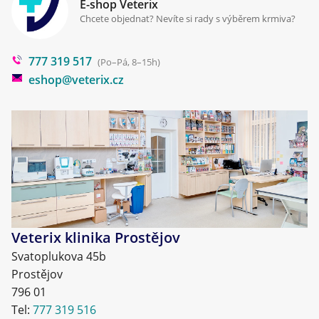
E-shop Veterix
Cookies a podmínky používání
Chcete objednat? Nevíte si rady s výběrem krmiva?
Poradna
777 319 517
Blog
(Po–Pá, 8–15h)
eshop@veterix.cz
Veterix klinika Prostějov
Svatoplukova 45b
Prostějov
796 01
Tel:
777 319 516