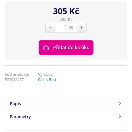
305 Kč
252 Kč
ks
Přidat do košíku
Kód produktu:
Výrobce:
P22012427
Cat´s Best
Popis
Parametry
Velmi dobře hrudkující a biologicky odbouratelná
podestýlka nejen pro kočky, ale i králíčky a malé
Parametry