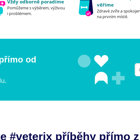
Vždy odborně poradíme
věříme
Pomůžeme s výběrem, výživou
Zdravé zvíře a spokojen
i problémem.
na prvním místě.
 přímo od
lu.
e #veterix příběhy přímo z