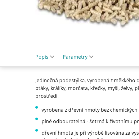
Popis
Parametry
Jedinečná podestýlka, vyrobená z měkkého dř
ptáky, králíky, morčata, křečky, myši, želvy, 
prostředí.
vyrobena z dřevní hmoty bez chemických 
plně odbouratelná - šetrná k životnímu p
dřevní hmota je při výrobě lisována za vy