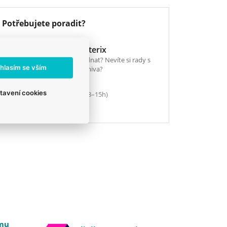
Potřebujete poradit?
E-shop Veterix
Chcete objednat? Nevíte si rady s
hlasím se vším
výběrem krmiva?
777 319 517
tavení cookies
(Po–Pá, 8–15h)
eshop@veterix.cz
emu