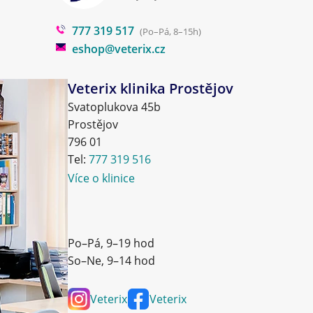
777 319 517
(Po–Pá, 8–15h)
eshop@veterix.cz
Veterix klinika Prostějov
Svatoplukova 45b
Prostějov
796 01
Tel:
777 319 516
Více o klinice
Po–Pá, 9–19 hod
So–Ne, 9–14 hod
Veterix
Veterix