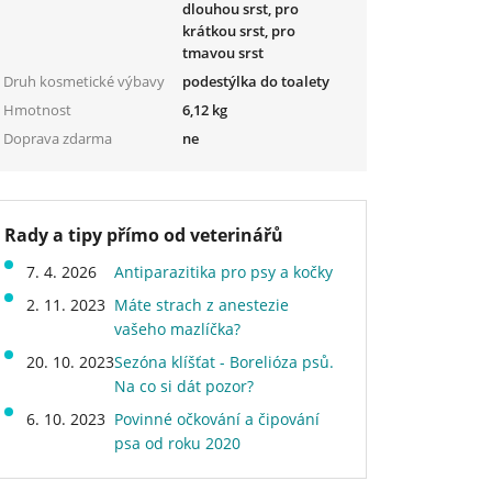
dlouhou srst, pro
krátkou srst, pro
tmavou srst
Druh kosmetické výbavy
podestýlka do toalety
Hmotnost
6,12 kg
Doprava zdarma
ne
Rady a tipy přímo od veterinářů
7. 4. 2026
Antiparazitika pro psy a kočky
2. 11. 2023
Máte strach z anestezie
vašeho mazlíčka?
20. 10. 2023
Sezóna klíšťat - Borelióza psů.
Na co si dát pozor?
6. 10. 2023
Povinné očkování a čipování
psa od roku 2020