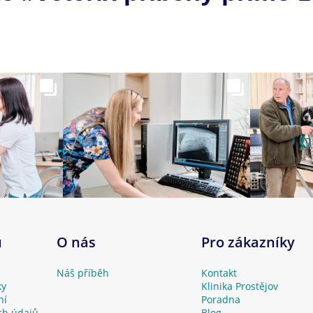
u
O nás
Pro zákazníky
Náš příběh
Kontakt
ky
Klinika Prostějov
ní
Poradna
ch údajů
Blog