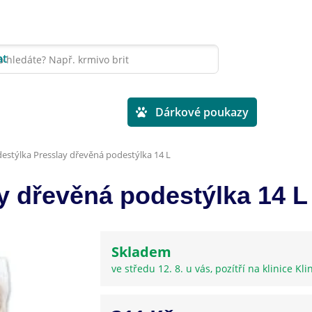
at
Veterinární diety
Dárkové poukazy
estýlka Presslay dřevěná podestýlka 14 L
y dřevěná podestýlka 14 L
Skladem
ve středu 12. 8. u vás, pozítří na klinice Kli