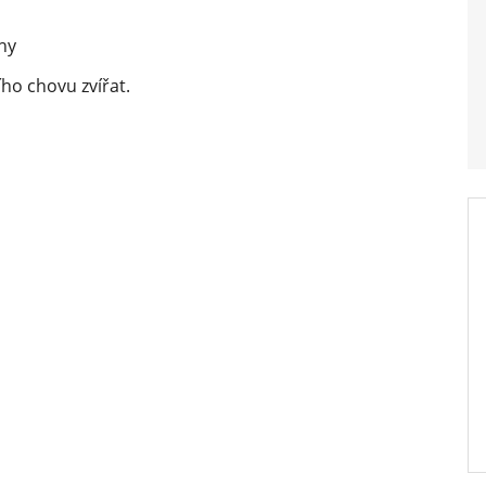
hy
o chovu zvířat.