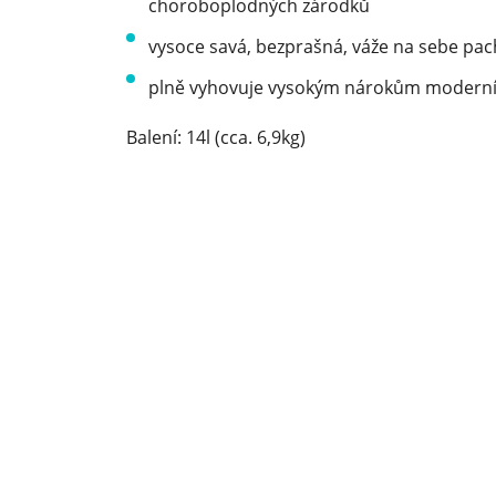
choroboplodných zárodků
vysoce savá, bezprašná, váže na sebe pac
plně vyhovuje vysokým nárokům moderníh
Balení: 14l (cca. 6,9kg)