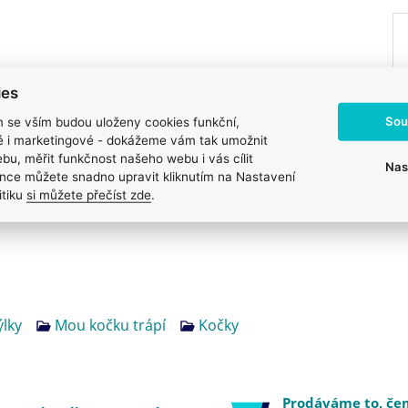
ies
Sou
m se vším budou uloženy cookies funkční,
ké i marketingové - dokážeme vám tak umožnit
bu, měřit funkčnost našeho webu i vás cílit
Nas
nce můžete snadno upravit kliknutím na Nastavení
itiku
si můžete přečíst zde
.
ýlky
Mou kočku trápí
Kočky
Prodáváme to, č