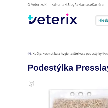
O Veterixu
Klinika
Kontakt
Blog
Reklamace
Kariéra
Hled
Akce
Psi
Kočky
Kočky
Kosmetika a hygiena
Steliva a podestýlky
Pod
Podestýlka Pressla