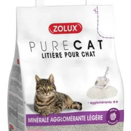
Klinika Veterix
777 319 516
(Po–Pá, 9–19h; So–Ne, 9–14h)
info@veterix.cz
E-shop Veterix
777 319 517
(Po–Pá, 8–15h)
eshop@veterix.cz