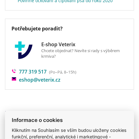
Povinné očkování a čipování psa od roku 2020
Potřebujete poradit?
E-shop Veterix
Chcete objednat? Nevíte si rady s výběrem
krmiva?
777 319 517
(Po–Pá, 8–15h)
eshop@veterix.cz
Produkt také v těchto kategoriích
4
Informace o cookies
Kosmetika a hygiena
Steliva a podestýlky
Kliknutím na Souhlasím se vším budou uloženy cookies
Mou kočku trápí
Kočky
funkční, preferenční, analytické i marketingové -