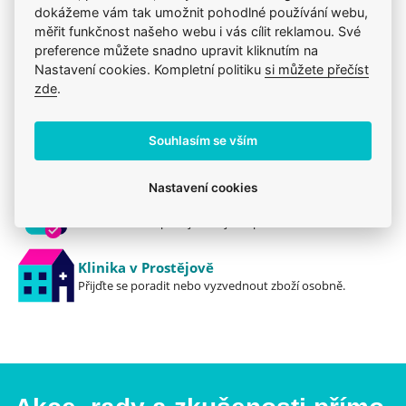
dokážeme vám tak umožnit pohodlné používání webu,
měřit funkčnost našeho webu i vás cílit reklamou. Své
preference můžete snadno upravit kliknutím na
Nastavení cookies. Kompletní politiku
si můžete přečíst
Jsme zkušení veterináři
zde
.
Mazlíčkům pomáháme denně již 20 let.
Vždy odborně poradíme
Souhlasím se vším
Pomůžeme s výběrem, výživou i problémem.
Nastavení cookies
Prodáváme to, čemu věříme
Zdravé zvíře a spokojenost je na prvním místě.
Klinika v Prostějově
Přijďte se poradit nebo vyzvednout zboží osobně.