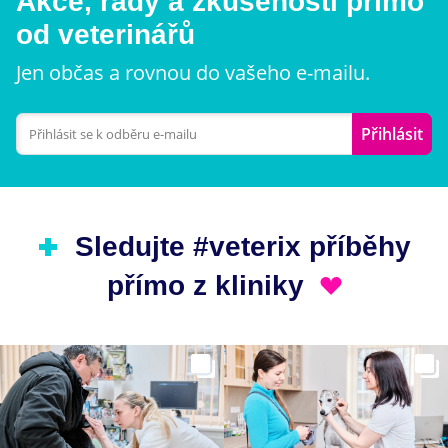
Akce, rady a zkušenosti přímo
od veterinářů
Jen občas a rovnou do vašeho e-mailu.
Přihlásit
Sledujte #veterix příběhy
přímo z kliniky