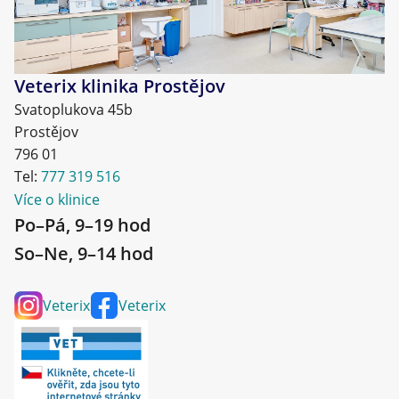
Veterix klinika Prostějov
Svatoplukova 45b
Prostějov
796 01
Tel:
777 319 516
Více o klinice
Po–Pá, 9–19 hod
So–Ne, 9–14 hod
Veterix
Veterix