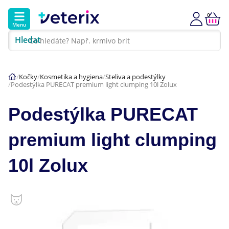
0
Menu
Hledat
Kontakt
Poradna
Klinika
Kočky
Kosmetika a hygiena
Steliva a podestýlky
Podestýlka PURECAT premium light clumping 10l Zolux
Hlavní kategorie
Podestýlka PURECAT
Akce
premium light clumping
Psi
10l Zolux
Kočky
Veterinární diety
Dárkové poukazy