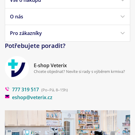
Vše o nákupu
Krmivo pro psy
Krmivo pro kočky
O nás
Doprava a platba
Veterinární diety
Obchodní podmínky
Pro zákazníky
Náš příběh
Pamlsky pro psy
Reklamace a vrácení
Potřebujete poradit?
Kontakt
Antiparazitika
Zpracování osobních údajů
Klinika Prostějov
E-shop Veterix
Cookies a podmínky používání
Chcete objednat? Nevíte si rady s výběrem krmiva?
Poradna
777 319 517
Blog
(Po–Pá, 8–15h)
eshop@veterix.cz