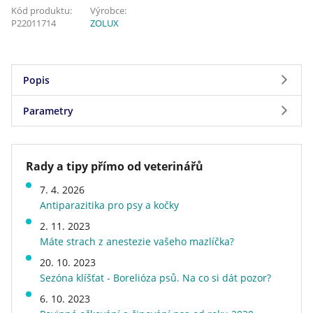
Kód produktu:
Výrobce:
P22011714
ZOLUX
Popis
Parametry
Výhody podestýlky:
velmi dobře hrudkuje, proto je možné použít
Parametry
menší množství a podestýlka déle vydrží
Rady a tipy přímo od veterinářů
Značka
ZOLUX
snadné čištění
7. 4. 2026
Druh podestýlky
Bentonitové, Hrudkující
Antiparazitika pro psy a kočky
Délka a typ srsti
pro bílou srst, pro dlouhou
dluhá životnost
srst, pro krátkou srst, pro
2. 11. 2023
tmavou srst
Máte strach z anestezie vašeho mazlíčka?
Druh kosmetické výbavy
podestýlka do toalety
20. 10. 2023
Hmotnost
6,46 kg
Sezóna klíšťat - Borelióza psů. Na co si dát pozor?
Doprava zdarma
ne
6. 10. 2023