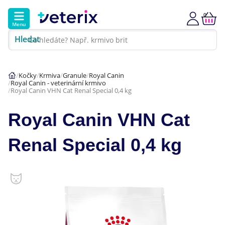
0
Menu
Hledat
Kontakt
Poradna
Klinika
Kočky
Krmiva
Granule
Royal Canin
Royal Canin - veterinární krmivo
Hlavní kategorie
Royal Canin VHN Cat Renal Special 0,4 kg
Akce
Royal Canin VHN Cat
Psi
Renal Special 0,4 kg
Kočky
Veterinární diety
Dárkové poukazy