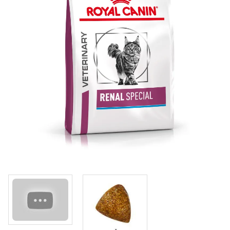
Klinika Veterix
777 319 516
(Po–Pá, 9–19h; So–Ne, 9–14h)
info@veterix.cz
E-shop Veterix
777 319 517
(Po–Pá, 8–15h)
eshop@veterix.cz