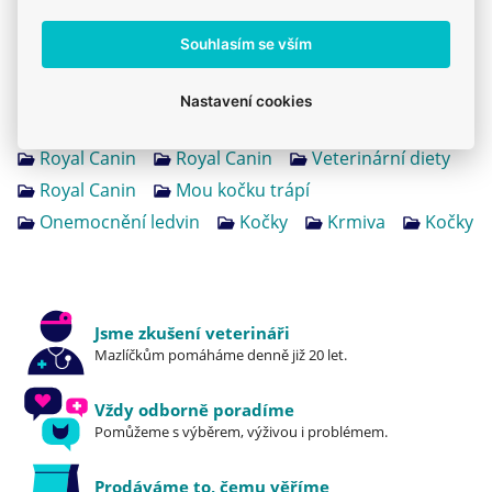
Souhlasím se vším
Produkt také v těchto kategoriích
11
Nastavení cookies
Royal Canin - veterinární krmivo
Granule
Royal Canin
Royal Canin
Veterinární diety
Royal Canin
Mou kočku trápí
Onemocnění ledvin
Kočky
Krmiva
Kočky
Jsme zkušení veterináři
Mazlíčkům pomáháme denně již 20 let.
Vždy odborně poradíme
Pomůžeme s výběrem, výživou i problémem.
Prodáváme to, čemu věříme