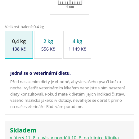
Velikost balení: 0,4 kg
0,4 kg
2 kg
4 kg
138 Kč
556 Kč
1 149 Kč
Jedná se o veterinární dietu.
Před nasazením diety je vhodné, abyste vašeho psa či kočku
nechali vyšetřit veterinárním lékařem nebo jste s ním nasazení
diety konzultovali. Pokud máte k dietám, jejich indikaci či stavu
vašeho mazlíčka jakékoliv dotazy, neváhejte se obrátit přímo
na naše veterináře. Rádi vám poradíme.
Skladem
v úterý 11. 8. u vás, v pondělí 10. 8. na klinice Klinika