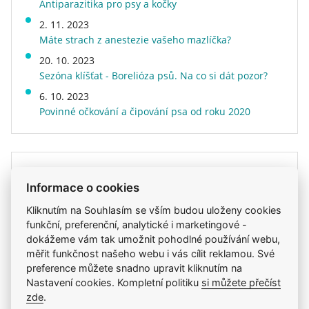
Antiparazitika pro psy a kočky
Příchuť (Protein)
kuřecí, štěpená bílkovina,
*L.I.P.: protein vybraný pro svou velmi vysokou
9 kg
113 g
94 g
vepřové
2. 11. 2023
Indikace
stravitelnost.
Máte strach z anestezie vašeho mazlíčka?
Zdraví a určení
onemocnění ledvin
10 kg
122 g
101 g
Chronické onemocnění ledvin (CKD)
Kvalita
superprémiové
20. 10. 2023
Sezóna klíšťat - Borelióza psů. Na co si dát pozor?
Energetická hodnota
běžné
Recidivující kalciumoxalátová urolitiáza u koček
Speciální vlastnosti
extrudované
se sníženou funkcí ledvin.
6. 10. 2023
Povinné očkování a čipování psa od roku 2020
Hmotnost
0,4 kg
Prevence recidivy urolitiázy vyžadující alkalizaci
Druh krmiva
granule
moči: urátové a cystinové kameny
Veterinární dieta
ano
Potřebujete poradit?
Kontraindikace
Informace o cookies
Růst, březost a laktace
E-shop Veterix
Kliknutím na Souhlasím se vším budou uloženy cookies
Chcete objednat? Nevíte si rady s výběrem
funkční, preferenční, analytické i marketingové -
krmiva?
dokážeme vám tak umožnit pohodlné používání webu,
měřit funkčnost našeho webu i vás cílit reklamou. Své
preference můžete snadno upravit kliknutím na
777 319 517
(Po–Pá, 8–15h)
Nastavení cookies. Kompletní politiku
si můžete přečíst
eshop@veterix.cz
zde
.