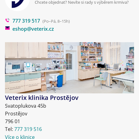
Cookies a podmínky používání
Chcete objednat? Nevíte si rady s výběrem krmiva?
Poradna
777 319 517
Blog
(Po–Pá, 8–15h)
eshop@veterix.cz
Veterix klinika Prostějov
Svatoplukova 45b
Prostějov
796 01
Tel:
777 319 516
Více o klinice