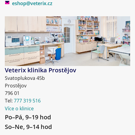
eshop@veterix.cz
Veterix klinika Prostějov
Svatoplukova 45b
Prostějov
796 01
Tel:
777 319 516
Více o klinice
Po–Pá, 9–19 hod
So–Ne, 9–14 hod