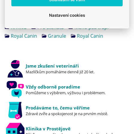
Produkt také v těchto kategoriích
8
Nastavení cookies
Pro štěňata
Royal Canin - Běžné krmivo
Krmiva
Pro štěňata
Mého psa trápí
Royal Canin
Granule
Royal Canin
Jsme zkušení veterináři
Mazlíčkům pomáháme denně již 20 let.
Vždy odborně poradíme
Pomůžeme s výběrem, výživou i problémem.
Prodáváme to, čemu věříme
Zdravé zvíře a spokojenost je na prvním místě.
Klinika v Prostějově