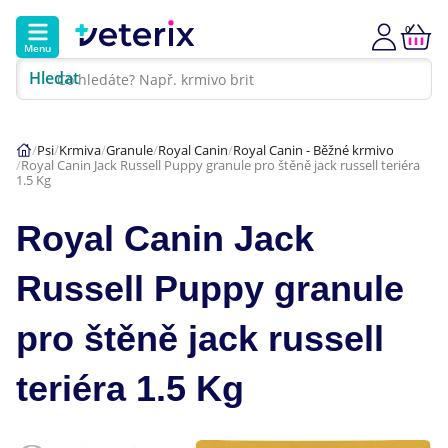
0
Menu
Hledat
Kontakt
Poradna
Klinika
Psi
Krmiva
Granule
Royal Canin
Royal Canin - Běžné krmivo
Royal Canin Jack Russell Puppy granule pro štěně jack russell teriéra
Hlavní kategorie
1.5 Kg
Akce
Royal Canin Jack
Psi
Russell Puppy granule
Kočky
pro štěně jack russell
Veterinární diety
teriéra 1.5 Kg
Dárkové poukazy