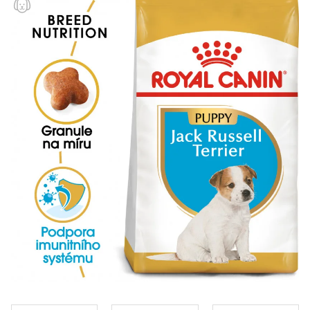
Klinika Veterix
777 319 516
(Po–Pá, 9–19h; So–Ne, 9–14h)
info@veterix.cz
E-shop Veterix
777 319 517
(Po–Pá, 8–15h)
eshop@veterix.cz