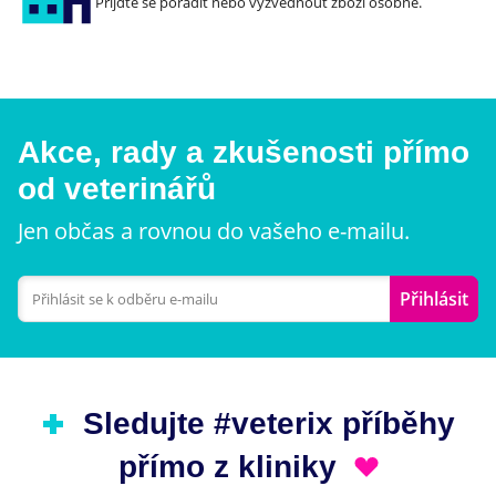
Přijďte se poradit nebo vyzvednout zboží osobně.
Akce, rady a zkušenosti přímo
od veterinářů
Jen občas a rovnou do vašeho e-mailu.
Přihlásit
Sledujte #veterix příběhy
přímo z kliniky