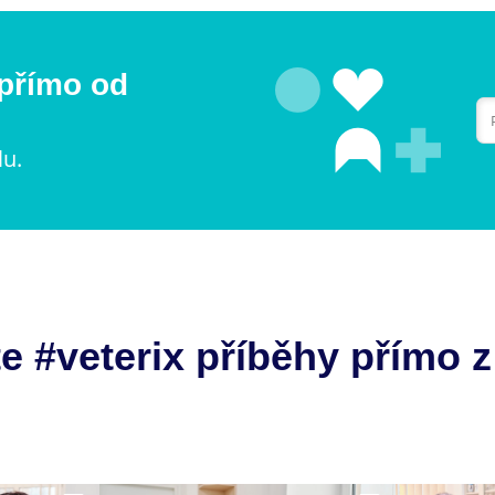
 přímo od
lu.
e #veterix příběhy přímo z