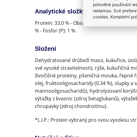
pohodlné používání we
Analytické složky
reklamou. Své prefere
cookies. Kompletní pol
Protein: 33,0 % - Obsah tuku: 14,0 % - Hrubý p
% - Fosfor (P): 1 %.
Složení
Dehydratované drůbeží maso, kukuřice, izolát
své vysoké stravitelnosti), rýže, kukuřičná 
živočišné proteiny, pšeničná mouka, řepné říz
olej, fruktooligosacharidy (0.34 %), slupky a
mannooligosacharidů), hydrolyzovaní korýši 
výtažky z kvasnic (zdroj betaglukanů), výtaže
chrupavky (zdroj chondroitinu).
*L.I.P.: Protein vybraný pro svou vysokou str