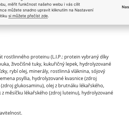
bu, měřit funkčnost našeho webu i vás cílit
Nas
nce můžete snadno upravit kliknutím na Nastavení
itiku
si můžete přečíst zde
.
opel: 6,9 % - Hrubá vláknina: 1,7 % - Vápník (Ca): 1,25
 rostlinného proteinu (L.I.P.: protein vybraný díky
mouka, živočišné tuky, kukuřičný lepek, hydrolyzované
ky, rybí olej, minerály, rostlinná vláknina, sójový
 semena psyllia, hydrolyzované kvasnice (zdroj
(zdroj glukosaminu), olej z brutnáku lékařského,
k z měsíčku lékařského (zdroj luteinu), hydrolyzované
avitelnost.