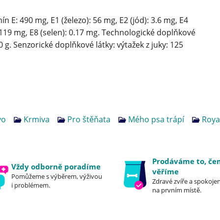
ín E: 490 mg, E1 (železo): 56 mg, E2 (jód): 3.6 mg, E4
 119 mg, E8 (selen): 0.17 mg. Technologické doplňkové
0 g. Senzorické doplňkové látky: výtažek z juky: 125
vo
Krmiva
Pro štěňata
Mého psa trápí
Roya
Prodáváme to, č
Vždy odborně poradíme
věříme
Pomůžeme s výběrem, výživou
Zdravé zvíře a spokojen
i problémem.
na prvním místě.