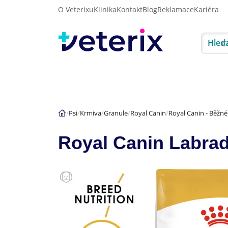
O Veterixu
Klinika
Kontakt
Blog
Reklamace
Kariéra
Hled
Akce
Psi
Kočky
Psi
Krmiva
Granule
Royal Canin
Royal Canin - Běžn
Royal Canin Labrad