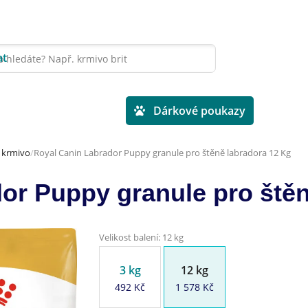
at
Veterinární diety
Dárkové poukazy
é krmivo
Royal Canin Labrador Puppy granule pro štěně labradora 12 Kg
or Puppy granule pro štěn
Velikost balení: 12 kg
3 kg
12 kg
492 Kč
1 578 Kč