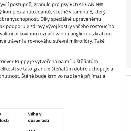
vyvíjí postupně, granule pro psy ROYAL CANIN®
ý komplex antioxidantů, včetně vitamínu E, který
 obranyschopnost. Díky speciálně upravenému
 tak podporuje zdravý vývoj kostry vašeho rostoucího
kvalitní bílkovinou (označovanou anglickou zkratkou
dravé trávení a rovnováhu střevní mikroflóry. Také
riever Puppy je vytvořená na míru štěňatům
velikosti se tato granule štěňatům dobře uchopuje a
u chutnost. Štěně bude krmivo nadšeně přijímat a
v
Váha v
losti
dospělosti