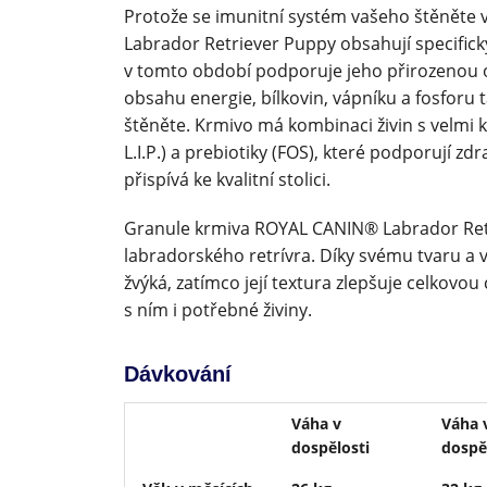
Protože se imunitní systém vašeho štěněte 
Labrador Retriever Puppy obsahují specifick
v tomto období podporuje jeho přirozenou
obsahu energie, bílkovin, vápníku a fosforu
štěněte. Krmivo má kombinaci živin s velmi 
L.I.P.) a prebiotiky (FOS), které podporují z
přispívá ke kvalitní stolici.
Granule krmiva ROYAL CANIN® Labrador Ret
labradorského retrívra. Díky svému tvaru a 
žvýká, zatímco její textura zlepšuje celkovo
s ním i potřebné živiny.
Dávkování
Váha v
Váha 
dospělosti
dospě