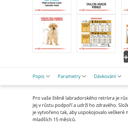
Popis
Parametry
Dávkování
Pro vaše štěně labradorského retrívra je růs
jej v růstu podpoří a udrží ho zdravého. S
je vytvořeno tak, aby uspokojovalo veškeré 
mladších 15 měsíců.