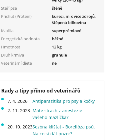
velký (26 - 45 kg)
Stáří psa
štěně
Příchuť (Protein)
kuřecí, mix více zdrojů,
štěpená bílkovina
Kvalita
superprémiové
Energetická hodnota
běžné
Hmotnost
12 kg
Druh krmiva
granule
Veterinární dieta
ne
Rady a tipy přímo od veterinářů
7. 4. 2026
Antiparazitika pro psy a kočky
2. 11. 2023
Máte strach z anestezie
vašeho mazlíčka?
20. 10. 2023
Sezóna klíšťat - Borelióza psů.
Na co si dát pozor?