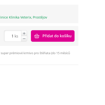
linice Klinika Veterix, Prostějov
Přidat do košíku
ks
í super prémiové krmivo pro štěňata (do 15 měsíců
n