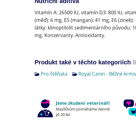
Nutriční aditiva
Vitamín A: 26500 IU, vitamín D3: 800 IU, vitam
(měď): 6 mg, E5 (mangan): 41 mg, E6 (zinek):
látky: klinoptilolit sedimentárního původu: 1
mg. Konzervanty. Antioxidanty.
Produkt také v těchto kategoriích
8
Pro štěňata
Royal Canin - Běžné krmi
Jsme zkušení veterináři
Mazlíčkům pomáháme denně
již 20 let.