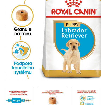
Klinika Veterix
777 319 516
(Po–Pá, 9–19h; So–Ne, 9–14h)
info@veterix.cz
E-shop Veterix
777 319 517
(Po–Pá, 8–15h)
eshop@veterix.cz