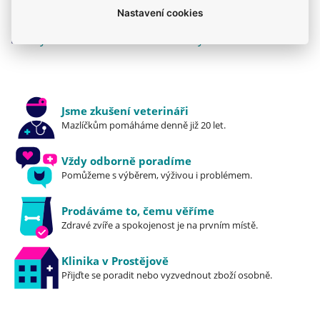
Nastavení cookies
Krmiva
Pro štěňata
Mého psa trápí
Royal Canin
Granule
Royal Canin
Jsme zkušení veterináři
Mazlíčkům pomáháme denně již 20 let.
Vždy odborně poradíme
Pomůžeme s výběrem, výživou i problémem.
Prodáváme to, čemu věříme
Zdravé zvíře a spokojenost je na prvním místě.
Klinika v Prostějově
Přijďte se poradit nebo vyzvednout zboží osobně.