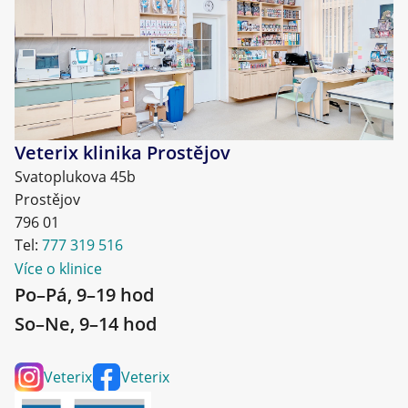
Veterix klinika Prostějov
Svatoplukova 45b
Prostějov
796 01
Tel:
777 319 516
Více o klinice
Po–Pá, 9–19 hod
So–Ne, 9–14 hod
Veterix
Veterix