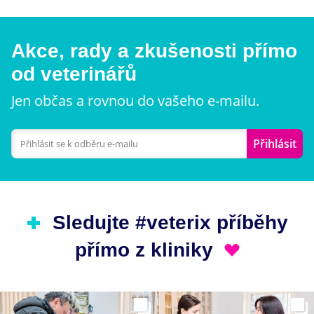
Akce, rady a zkušenosti přímo
od veterinářů
Jen občas a rovnou do vašeho e-mailu.
Přihlásit
Sledujte #veterix příběhy
přímo z kliniky