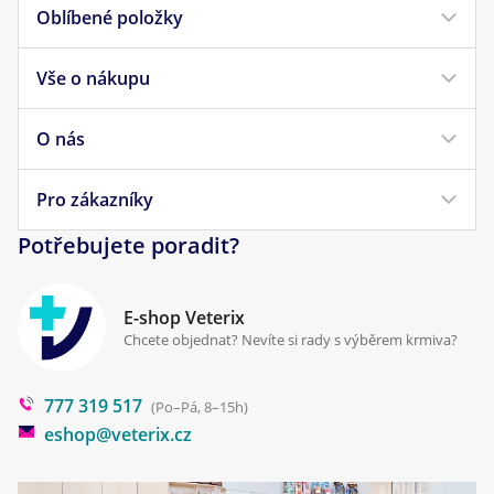
Oblíbené položky
Vše o nákupu
Krmivo pro psy
Krmivo pro kočky
O nás
Doprava a platba
Veterinární diety
Obchodní podmínky
Pro zákazníky
Náš příběh
Pamlsky pro psy
Reklamace a vrácení
Potřebujete poradit?
Kontakt
Antiparazitika
Zpracování osobních údajů
Klinika Prostějov
E-shop Veterix
Cookies a podmínky používání
Chcete objednat? Nevíte si rady s výběrem krmiva?
Poradna
777 319 517
Blog
(Po–Pá, 8–15h)
eshop@veterix.cz