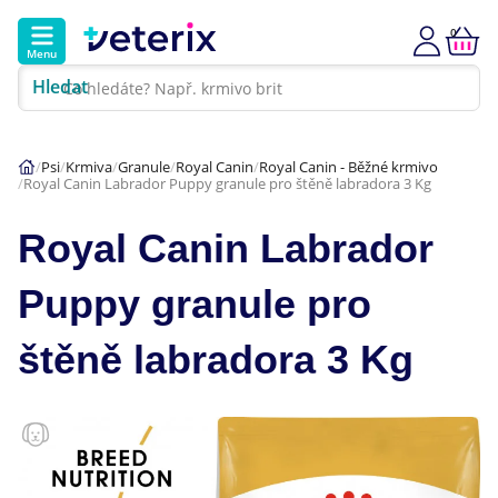
0
Menu
Hledat
Kontakt
Poradna
Klinika
Psi
Krmiva
Granule
Royal Canin
Royal Canin - Běžné krmivo
Royal Canin Labrador Puppy granule pro štěně labradora 3 Kg
Hlavní kategorie
Royal Canin Labrador
Akce
Puppy granule pro
Psi
štěně labradora 3 Kg
Kočky
Veterinární diety
Dárkové poukazy