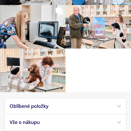
Oblíbené položky
Vše o nákupu
Krmivo pro psy