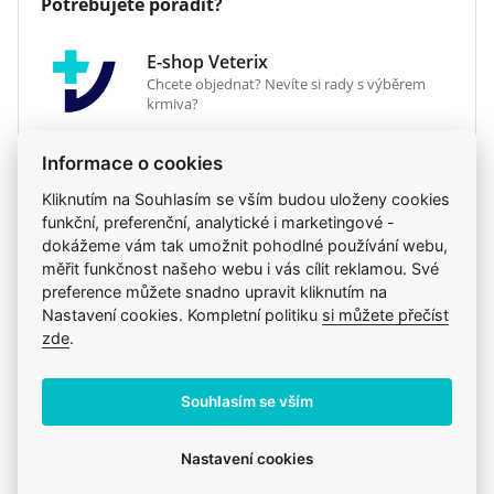
Potřebujete poradit?
krmivo je dostupné také ve vlhké formě jako
kousky ve vynikající šťávě nebo šťavnatém želé.
E-shop Veterix
Pokud přemýšlíte nad kombinovaným krmením,
Chcete objednat? Nevíte si rady s výběrem
jednoduše se řiďte našimi pokyny, aby vaše kočka
krmiva?
dostávala to správné množství suchého i vlhkého
krmiva.
777 319 517
(Po–Pá, 8–15h)
Informace o cookies
eshop@veterix.cz
Kliknutím na Souhlasím se vším budou uloženy cookies
funkční, preferenční, analytické i marketingové -
dokážeme vám tak umožnit pohodlné používání webu,
měřit funkčnost našeho webu i vás cílit reklamou. Své
preference můžete snadno upravit kliknutím na
Produkt také v těchto kategoriích
9
Nastavení cookies. Kompletní politiku
si můžete přečíst
zde
.
Granule
Dietní granule pro kočky
Pro dospělé kočky
Royal Canin
Royal Canin
Souhlasím se vším
Mou kočku trápí
Royal Canin - běžné krmivo
Kočky
Krmiva
Nastavení cookies