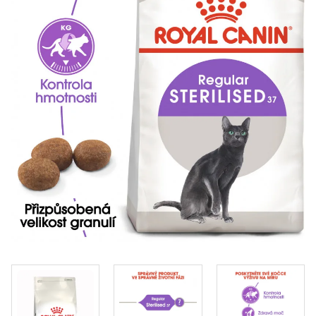
Klinika Veterix
777 319 516
(Po–Pá, 9–19h; So–Ne, 9–14h)
info@veterix.cz
E-shop Veterix
777 319 517
(Po–Pá, 8–15h)
eshop@veterix.cz