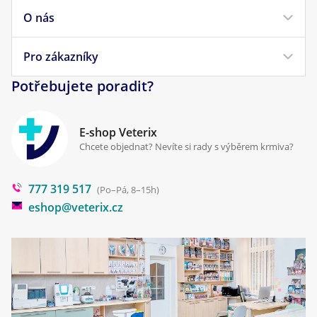
Krmivo pro kočky
O nás
Doprava a platba
Veterinární diety
Obchodní podmínky
Pro zákazníky
Náš příběh
Pamlsky pro psy
Reklamace a vrácení
Potřebujete poradit?
Kontakt
Antiparazitika
Zpracování osobních údajů
Klinika Prostějov
E-shop Veterix
Cookies a podmínky používání
Chcete objednat? Nevíte si rady s výběrem krmiva?
Poradna
777 319 517
Blog
(Po–Pá, 8–15h)
eshop@veterix.cz