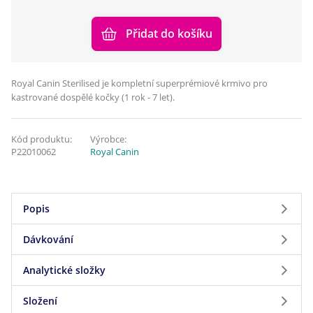
Přidat do košíku
Royal Canin Sterilised je kompletní superprémiové krmivo pro
kastrované dospělé kočky (1 rok - 7 let).
Kód produktu:
Výrobce:
P22010062
Royal Canin
Popis
Dávkování
Po kastraci vaší kočky je nutné, aby přešla na
krmivo, které uspokojí její pozměněné energetické
Analytické složky
Dávkování
potřeby. Složení krmiva ROYAL CANIN®
Sterilised je vytvořeno tak, aby uspokojovalo
Složení
Analytické složky
Váha
3 kg
4 kg
5 kg
6 kg