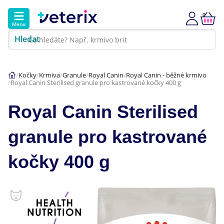
0
Menu
Hledat
Kontakt
Poradna
Klinika
Kočky
Krmiva
Granule
Royal Canin
Royal Canin - běžné krmivo
Royal Canin Sterilised granule pro kastrované kočky 400 g
Hlavní kategorie
Royal Canin Sterilised
Akce
granule pro kastrované
Psi
kočky 400 g
Kočky
Veterinární diety
Dárkové poukazy