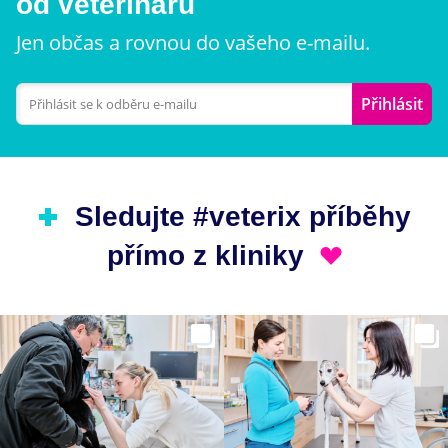
od veterinářů
Jen občas a rovnou do vašeho e-mailu.
Přihlásit
Sledujte #veterix příběhy
přímo z kliniky