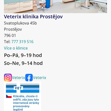
Veterix klinika Prostějov
Svatoplukova 45b
Prostějov
796 01
Tel:
777 319 516
Více o klinice
Po–Pá, 9–19 hod
So–Ne, 9–14 hod
Veterix
Veterix