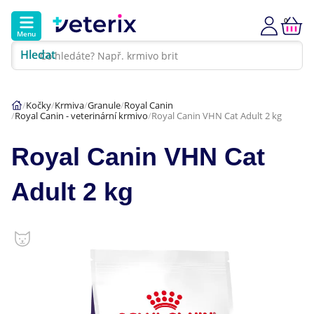
0
Menu
Hledat
Kontakt
Poradna
Klinika
Kočky
Krmiva
Granule
Royal Canin
Royal Canin - veterinární krmivo
Royal Canin VHN Cat Adult 2 kg
Hlavní kategorie
Royal Canin VHN Cat
Akce
Adult 2 kg
Psi
Kočky
Veterinární diety
Dárkové poukazy