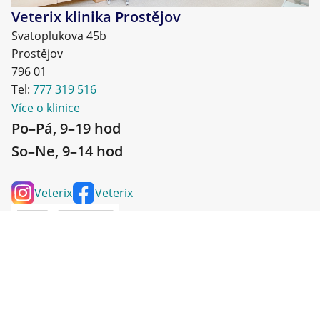
Veterix klinika Prostějov
Svatoplukova 45b
Prostějov
796 01
Tel:
777 319 516
Více o klinice
Po–Pá, 9–19 hod
So–Ne, 9–14 hod
Veterix
Veterix