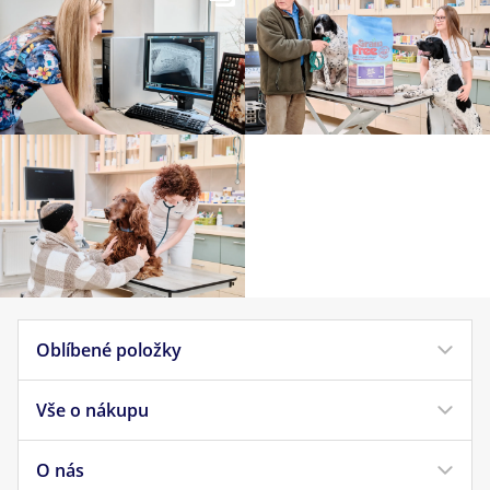
Oblíbené položky
Vše o nákupu
Krmivo pro psy
Krmivo pro kočky
O nás
Doprava a platba