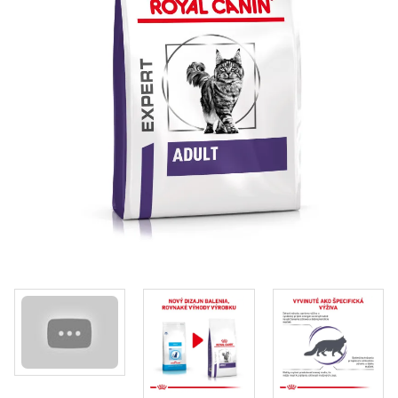
Klinika Veterix
777 319 516
(Po–Pá, 9–19h; So–Ne, 9–14h)
info@veterix.cz
E-shop Veterix
777 319 517
(Po–Pá, 8–15h)
eshop@veterix.cz