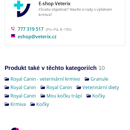
E-shop Veterix
Kontraindikace:
8
104
1
87
7/8
Chcete objednat? Nevíte si rady s výběrem
krmiva?
8.5
109
1
91
7/8
koťata.
777 319 517
(Po–Pá, 8–15h)
9
113
1 + 1/8
94
7/8
Březí nebo kojící kočky.
eshop@veterix.cz
9.5
118
1 + 1/8
98
1
Před použitím nebo prodloužením doby podávání
se doporučuje
konzultace s veterinárním
10
122
1 + 1/8
102
1
lékařem.​
Produkt také v těchto kategoriích
10
Dopřejte své dospělé kočce výživu, která
Royal Canin - veterinární krmivo
Granule
podporuje její zdraví a vitalitu
každý den.
Royal Canin
Royal Canin
Veterinární diety
Royal Canin
Mou kočku trápí
Kočky
Krmiva
Kočky