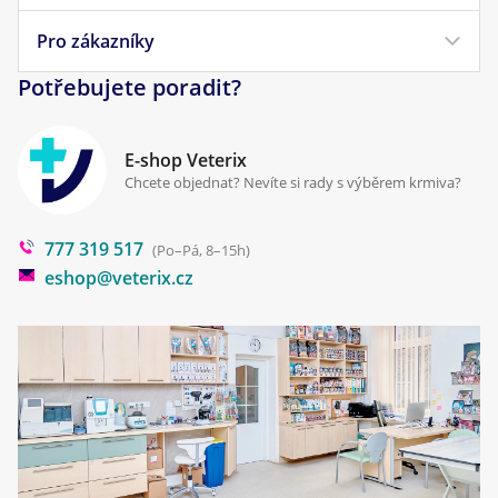
Veterinární diety
Obchodní podmínky
Pro zákazníky
Náš příběh
Pamlsky pro psy
Reklamace a vrácení
Potřebujete poradit?
Kontakt
Antiparazitika
Zpracování osobních údajů
Klinika Prostějov
E-shop Veterix
Cookies a podmínky používání
Chcete objednat? Nevíte si rady s výběrem krmiva?
Poradna
777 319 517
Blog
(Po–Pá, 8–15h)
eshop@veterix.cz