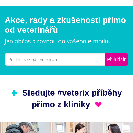
Akce, rady a zkušenosti přímo
od veterinářů
Jen občas a rovnou do vašeho e-mailu.
Přihlásit
Sledujte #veterix příběhy
přímo z kliniky