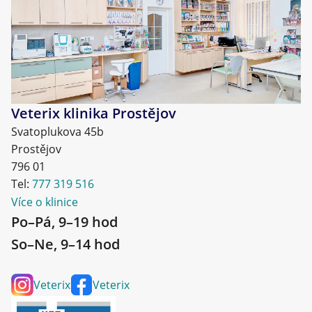
Veterix klinika Prostějov
Svatoplukova 45b
Prostějov
796 01
Tel:
777 319 516
Více o klinice
Po–Pá, 9–19 hod
So–Ne, 9–14 hod
Veterix
Veterix