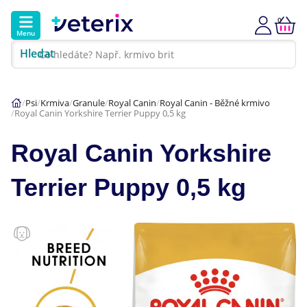
0
Menu
Hledat
Kontakt
Poradna
Klinika
Psi
Krmiva
Granule
Royal Canin
Royal Canin - Běžné krmivo
Royal Canin Yorkshire Terrier Puppy 0,5 kg
Hlavní kategorie
Royal Canin Yorkshire
Akce
Terrier Puppy 0,5 kg
Psi
Kočky
Veterinární diety
Dárkové poukazy