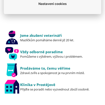
Nastavení cookies
Krmiva
Pro štěňata
Mého psa trápí
Royal Canin
Granule
Royal Canin
Jsme zkušení veterináři
Mazlíčkům pomáháme denně již 20 let.
Vždy odborně poradíme
Pomůžeme s výběrem, výživou i problémem.
Prodáváme to, čemu věříme
Zdravé zvíře a spokojenost je na prvním místě.
Klinika v Prostějově
Přijďte se poradit nebo vyzvednout zboží osobně.