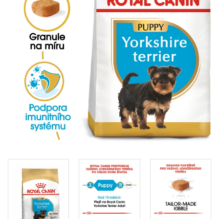
Klinika Veterix
777 319 516
(Po–Pá, 9–19h; So–Ne, 9–14h)
info@veterix.cz
E-shop Veterix
777 319 517
(Po–Pá, 8–15h)
eshop@veterix.cz