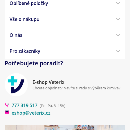
Oblíbené položky
Vše o nákupu
Krmivo pro psy
Krmivo pro kočky
O nás
Doprava a platba
Veterinární diety
Obchodní podmínky
Pro zákazníky
Náš příběh
Pamlsky pro psy
Reklamace a vrácení
Potřebujete poradit?
Kontakt
Antiparazitika
Zpracování osobních údajů
Klinika Prostějov
E-shop Veterix
Cookies a podmínky používání
Chcete objednat? Nevíte si rady s výběrem krmiva?
Poradna
777 319 517
Blog
(Po–Pá, 8–15h)
eshop@veterix.cz