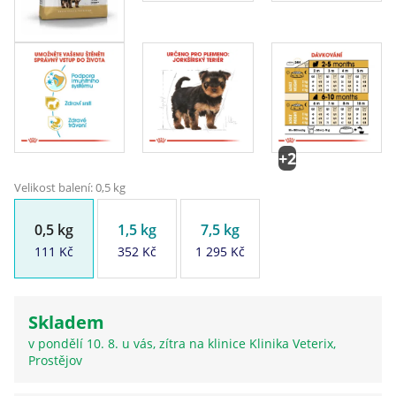
+2
Velikost balení: 0,5 kg
0,5 kg
1,5 kg
7,5 kg
111 Kč
352 Kč
1 295 Kč
Skladem
v pondělí 10. 8. u vás, zítra na klinice Klinika Veterix,
Prostějov