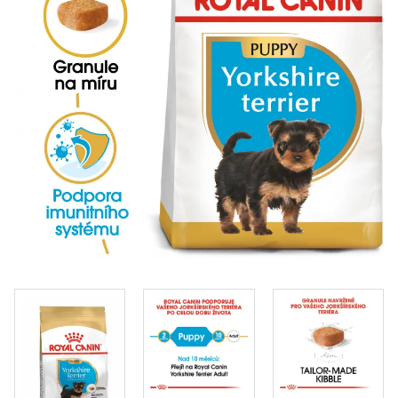
Klinika Veterix
777 319 516
(Po–Pá, 9–19h; So–Ne, 9–14h)
info@veterix.cz
E-shop Veterix
777 319 517
(Po–Pá, 8–15h)
eshop@veterix.cz