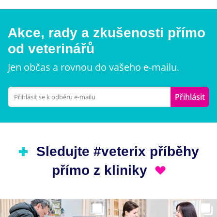
Akce, rady a zkušenosti přímo
od veterinářů
Jen občas a rovnou do vašeho e-mailu.
Přihlásit
Sledujte #veterix příběhy
přímo z kliniky