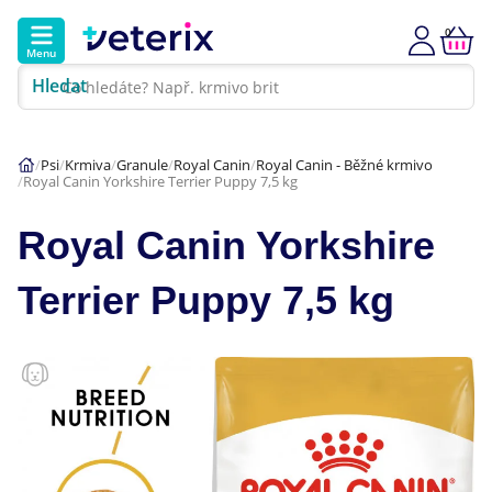
0
Menu
Hledat
Kontakt
Poradna
Klinika
Psi
Krmiva
Granule
Royal Canin
Royal Canin - Běžné krmivo
Royal Canin Yorkshire Terrier Puppy 7,5 kg
Hlavní kategorie
Royal Canin Yorkshire
Akce
Terrier Puppy 7,5 kg
Psi
Kočky
Veterinární diety
Dárkové poukazy