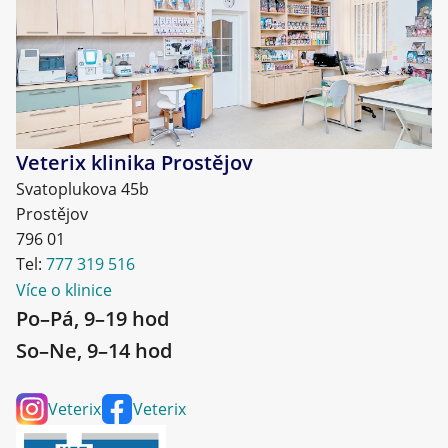
Veterix klinika Prostějov
Svatoplukova 45b
Prostějov
796 01
Tel:
777 319 516
Více o klinice
Po–Pá, 9–19 hod
So–Ne, 9–14 hod
Veterix
Veterix