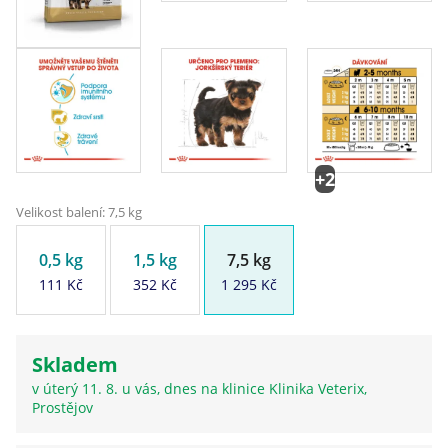
+2
Velikost balení: 7,5 kg
0,5 kg
1,5 kg
7,5 kg
111 Kč
352 Kč
1 295 Kč
Skladem
v úterý 11. 8. u vás, dnes na klinice Klinika Veterix,
Prostějov