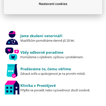
Nastavení cookies
Krmiva
Pro štěňata
Mého psa trápí
Royal Canin
Granule
Royal Canin
Jsme zkušení veterináři
Mazlíčkům pomáháme denně již 20 let.
Vždy odborně poradíme
Pomůžeme s výběrem, výživou i problémem.
Prodáváme to, čemu věříme
Zdravé zvíře a spokojenost je na prvním místě.
Klinika v Prostějově
Přijďte se poradit nebo vyzvednout zboží osobně.