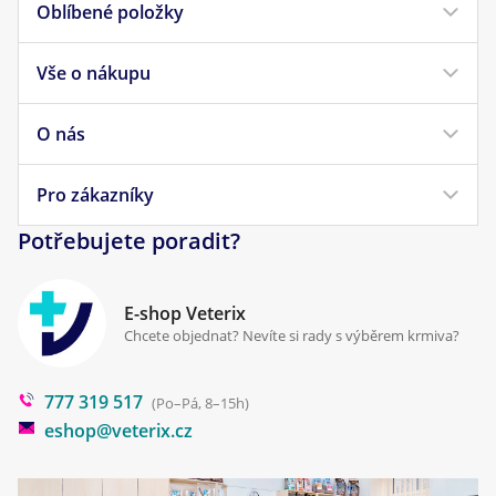
Oblíbené položky
Vše o nákupu
Krmivo pro psy
Krmivo pro kočky
O nás
Doprava a platba
Veterinární diety
Obchodní podmínky
Pro zákazníky
Náš příběh
Pamlsky pro psy
Reklamace a vrácení
Potřebujete poradit?
Kontakt
Antiparazitika
Zpracování osobních údajů
Klinika Prostějov
E-shop Veterix
Cookies a podmínky používání
Chcete objednat? Nevíte si rady s výběrem krmiva?
Poradna
777 319 517
Blog
(Po–Pá, 8–15h)
eshop@veterix.cz