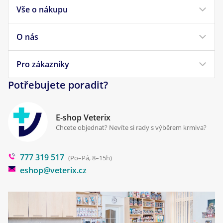
Vše o nákupu
Krmivo pro psy
Krmivo pro kočky
O nás
Doprava a platba
Veterinární diety
Obchodní podmínky
Pro zákazníky
Náš příběh
Pamlsky pro psy
Reklamace a vrácení
Potřebujete poradit?
Kontakt
Antiparazitika
Zpracování osobních údajů
Klinika Prostějov
E-shop Veterix
Cookies a podmínky používání
Chcete objednat? Nevíte si rady s výběrem krmiva?
Poradna
777 319 517
Blog
(Po–Pá, 8–15h)
eshop@veterix.cz