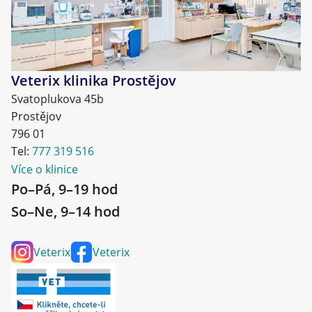
Veterix klinika Prostějov
Svatoplukova 45b
Prostějov
796 01
Tel:
777 319 516
Více o klinice
Po–Pá, 9–19 hod
So–Ne, 9–14 hod
Veterix
Veterix