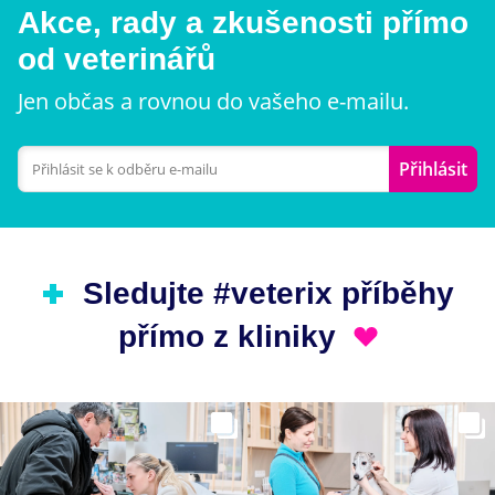
Akce, rady a zkušenosti přímo
od veterinářů
Jen občas a rovnou do vašeho e-mailu.
Přihlásit
Sledujte #veterix příběhy
přímo z kliniky