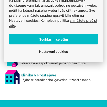
Péče o srst
Kosmetika a hygiena
funkční, preferenční, analytické i marketingové -
dokážeme vám tak umožnit pohodlné používání webu,
měřit funkčnost našeho webu i vás cílit reklamou. Své
preference můžete snadno upravit kliknutím na
Nastavení cookies. Kompletní politiku
si můžete přečíst
Jsme zkušení veterináři
zde
.
Mazlíčkům pomáháme denně již 20 let.
Souhlasím se vším
Vždy odborně poradíme
Pomůžeme s výběrem, výživou i problémem.
Nastavení cookies
Prodáváme to, čemu věříme
Zdravé zvíře a spokojenost je na prvním místě.
Klinika v Prostějově
Přijďte se poradit nebo vyzvednout zboží osobně.