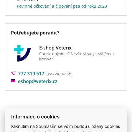
Povinné očkování a čipování psa od roku 2020
Potřebujete poradit?
E-shop Veterix
Chcete objednat? Nevíte si rady s výběrem
krmiva?
777 319 517
(Po–Pá, 8–15h)
eshop@veterix.cz
Produkt také v těchto kategoriích
5
Informace o cookies
Péče o srst
Kosmetika a hygiena
Šampony
Kliknutím na Souhlasím se vším budou uloženy cookies