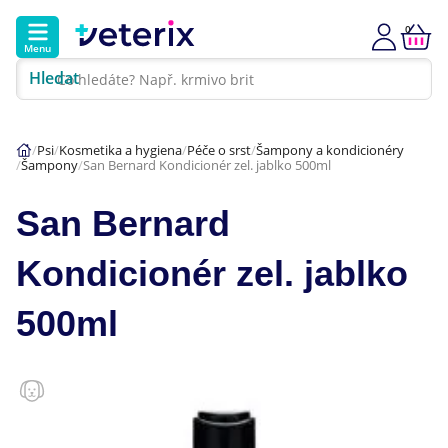
0
Menu
Hledat
Kontakt
Poradna
Klinika
Psi
Kosmetika a hygiena
Péče o srst
Šampony a kondicionéry
Šampony
San Bernard Kondicionér zel. jablko 500ml
Hlavní kategorie
San Bernard
Akce
Kondicionér zel. jablko
Psi
500ml
Kočky
Veterinární diety
Dárkové poukazy