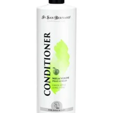
Klinika Veterix
777 319 516
(Po–Pá, 9–19h; So–Ne, 9–14h)
info@veterix.cz
E-shop Veterix
777 319 517
(Po–Pá, 8–15h)
eshop@veterix.cz