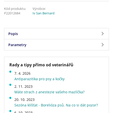
Kód produktu:
Výrobce:
P22012684
Iv San Bernard
Popis
Parametry
Kondicionér určený pro psy a kočky s dlouhou
srstí. Má svěží vůni, obnovuje přirozený kožní
Parametry
mikrofilm a zajišťuje hydrataci kůže. Jeho účinek
Rady a tipy přímo od veterinářů
vychází z toho, že dlouhá srst vyžaduje lesk a
Značka
Iv San Bernard
elasticitu po celé délce. Jeho přírodní složky na
7. 4. 2026
Hmotnost
0,5 kg
bázi kokosového oleje zabraňují zacuchávání
Antiparazitika pro psy a kočky
Druh kosmetického přípravku
šampón
srsti.Použití:Po dokonalém spláchnutí šamponu
2. 11. 2023
Doprava zdarma
ne
jemně vetřete do kůže a srsti celého těla potřebné
Máte strach z anestezie vašeho mazlíčka?
množství kondicioneru. Po 3-10 minutách ho
20. 10. 2023
spláchněte hojným množstvím vlažné vody.
Sezóna klíšťat - Borelióza psů. Na co si dát pozor?
6. 10. 2023