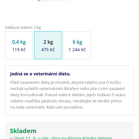
Velikost balení: 2 kg
0,4 kg
2 kg
6 kg
119 Kč
475 Kč
1 244 Kč
Jedná se o veterinární dietu.
Před nasazením diety je vhodné, abyste vašeho psa či kočku
nechali vyšetřit veterinárním lékařem nebo jste s ním nasazení
diety konzultovali. Pokud máte k dietám, jejich indikaci či stavu
vašeho mazlíčka jakékoliv dotazy, neváhejte se obrátit přímo
na naše veterináře. Rádi vám poradíme.
Skladem
v úterý 11. 8. u vás, zítra na klinice Klinika Veterix,