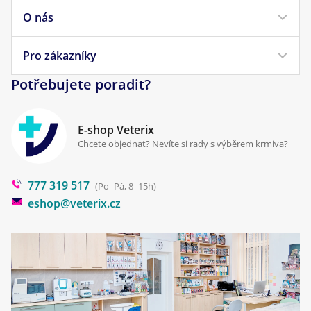
Krmivo pro kočky
O nás
Doprava a platba
Veterinární diety
Obchodní podmínky
Pro zákazníky
Náš příběh
Pamlsky pro psy
Reklamace a vrácení
Potřebujete poradit?
Kontakt
Antiparazitika
Zpracování osobních údajů
Klinika Prostějov
E-shop Veterix
Cookies a podmínky používání
Chcete objednat? Nevíte si rady s výběrem krmiva?
Poradna
777 319 517
Blog
(Po–Pá, 8–15h)
eshop@veterix.cz