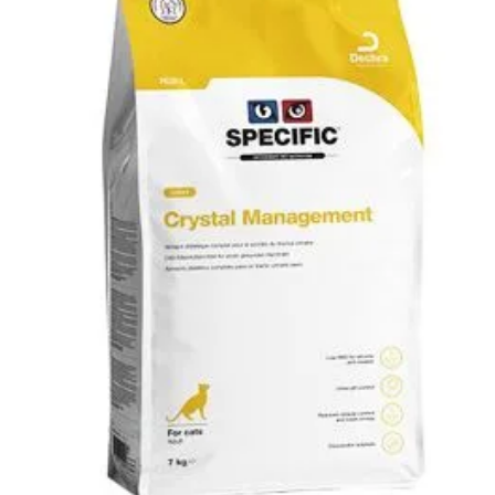
Klinika Veterix
777 319 516
(Po–Pá, 9–19h; So–Ne, 9–14h)
info@veterix.cz
E-shop Veterix
777 319 517
(Po–Pá, 8–15h)
eshop@veterix.cz