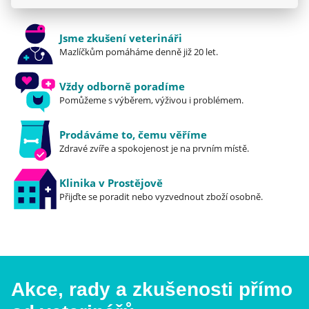
Při rozdělení celkové denní krmné dávky SPECIFIC™
FCD Crystal Management na 3 – 4 porce za den je
Jsme zkušení veterináři
minimalizována možnost postprandiálního zvýšení
Mazlíčkům pomáháme denně již 20 let.
pH moči.
Vždy odborně poradíme
Struvitová urolitiáza je pouze jedním z typů
Pomůžeme s výběrem, výživou i problémem.
urolitiáz vyskytují­cích se u koček.
Přesná identifikace jednotlivých typů urolitiázy je
Prodáváme to, čemu věříme
Zdravé zvíře a spokojenost je na prvním místě.
primárním předpokladem pro zavedení
dietologických opatře­ní, protože každá z nich
Klinika v Prostějově
vyžaduje rozdílný dietologický postup a volbu
Přijďte se poradit nebo vyzvednout zboží osobně.
jiného krmiva. (hledejte v sekci SPECIFIC -
Technické informace - Management urolitiázy).
Díky svému složení a vyššímu energetickému
obsahu je ­SPECIFIC™ FCD Crystal Management
vhodná i pro zdravé dospělé kočky s mírně
Akce, rady a zkušenosti přímo
zvýšenými nároky na energetický obsah