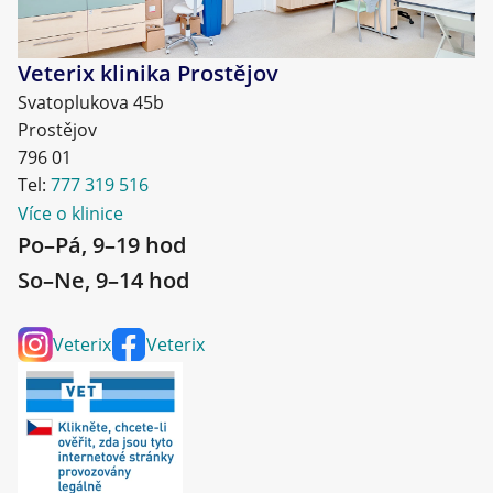
Veterix klinika Prostějov
Svatoplukova 45b
Prostějov
796 01
Tel:
777 319 516
Více o klinice
Po–Pá, 9–19 hod
So–Ne, 9–14 hod
Veterix
Veterix