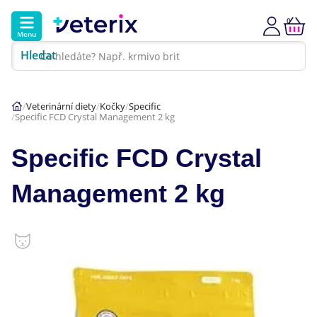
0
Menu
Hledat
Kontakt
Poradna
Klinika
Veterinární diety
Kočky
Specific
Specific FCD Crystal Management 2 kg
Hlavní kategorie
Specific FCD Crystal
Akce
Management 2 kg
Psi
Kočky
Veterinární diety
Dárkové poukazy