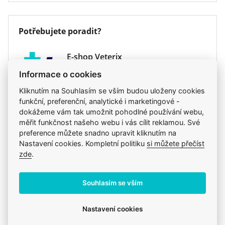
oxalátových krystalů v moči.
Veterinární dieta
ano
Dieta má snížený obsah hořčíku a
Potřebujete poradit?
fosforu (hlavní komponenty struvitových
krystalů) pro redukci návratů struvitových
E-shop Veterix
krystalů a kamenů.
Chcete objednat? Nevíte si rady s výběrem
Informace o cookies
Kyselé pH moči pod 6,4 rozpouští existující
krmiva?
struvitové krystaly a minimalizuje vznik krystalů
Kliknutím na Souhlasím se vším budou uloženy cookies
777 319 517
nových.
funkční, preferenční, analytické i marketingové -
(Po–Pá, 8–15h)
dokážeme vám tak umožnit pohodlné používání webu,
eshop@veterix.cz
Vysoce kvalitní a vysoce stravitelné
měřit funkčnost našeho webu i vás cílit reklamou. Své
složky krmiva zajišťují maximální využití živin a
preference můžete snadno upravit kliknutím na
Nastavení cookies. Kompletní politiku
si můžete přečíst
menší objem výkalů.
zde
.
EPA a DHA jsou omega-3 mastné kyseliny s
Produkt také v těchto kategoriích
7
příznivým vlivem na zdravotní stav kůže, srsti a
Souhlasím se vším
Granule
Specific
Veterinární diety
kloubů.
Mou kočku trápí
Kočky
Krmiva
Kočky
Nastavení cookies
Doplňující informace