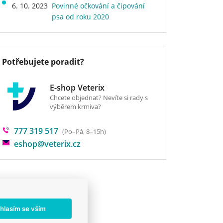
6. 10. 2023
Povinné očkování a čipování
psa od roku 2020
Potřebujete poradit?
E-shop Veterix
Chcete objednat? Nevíte si rady s
výběrem krmiva?
777 319 517
(Po–Pá, 8–15h)
eshop@veterix.cz
hlasím se vším