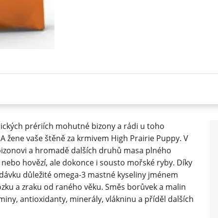
rických prériích mohutné bizony a rádi u toho
NA žene vaše štěně za krmivem High Prairie Puppy. V
izonovi a hromadě dalších druhů masa plného
í, nebo hovězí, ale dokonce i sousto mořské ryby. Díky
k dávku důležité omega-3 mastné kyseliny jménem
ozku a zraku od raného věku. Směs borůvek a malin
miny, antioxidanty, minerály, vlákninu a příděl dalších