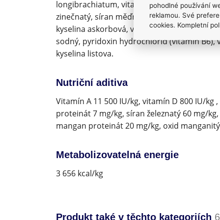
longibrachiatum, vitamin E, chelát železa, che
pohodlné používání we
reklamou. Své prefere
zinečnatý, síran měďnatý, jodid draselný, t
cookies. Kompletní pol
kyselina askorbová, vitamin A, biotin, niacin
sodný, pyridoxin hydrochlorid (vitamin B6), v
kyselina listova.
Nutriční aditiva
Vitamín A 11 500 IU/kg, vitamín D 800 IU/kg 
proteinát 7 mg/kg, síran železnatý 60 mg/kg,
mangan proteinát 20 mg/kg, oxid manganitý
Metabolizovatelná energie
3 656 kcal/kg
Produkt také v těchto kategoriích
6