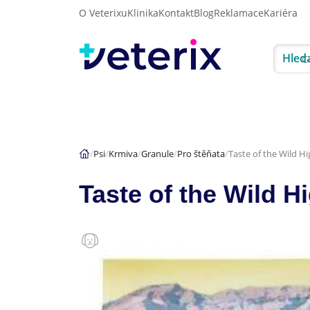
O Veterixu
Klinika
Kontakt
Blog
Reklamace
Kariéra
Hled
Akce
Psi
Kočky
Psi
Krmiva
Granule
Pro štěňata
Taste of the Wild H
Taste of the Wild H