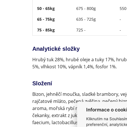
50 - 65kg
675 - 800g
550
65 - 75kg
635 - 725g
-
75 - 85kg
725 -
-
Analytické složky
Hrubý tuk 28%, hrubé oleje a tuky 17%, hrub
5%, vlhkost 10%, vápník 1,4%, fosfor 1%.
Složení
Bizon, jehněčí moučka, sladké brambory, vejc
rajčatové mláto, pečená zvěřina, pečený biz
aroma, mořská rybí moučka, lososový olej (zd
Informace o cook
čekanky, extrakt z juky, rajčata, borůvky, 
Kliknutím na Souhlasí
faecium, lactobacillus acidophilus, lactobaci
preferenční, analytic