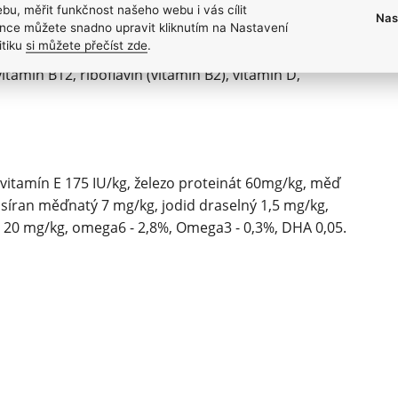
lát zinku, chelát mědi, síran železnatý, síran
bu, měřit funkčnost našeho webu i vás cílit
Nas
nce můžete snadno upravit kliknutím na Nastavení
hiaminvitamin B1, chelát manganu, oxid manganatý,
itiku
si můžete přečíst zde
.
, vápník, pantothenat, síran manganatý, seleničitan
itamin B12, riboflavin (vitamin B2), vitamin D,
, vitamín E 175 IU/kg, železo proteinát 60mg/kg, měď
 síran měďnatý 7 mg/kg, jodid draselný 1,5 mg/kg,
 20 mg/kg, omega6 - 2,8%, Omega3 - 0,3%, DHA 0,05.