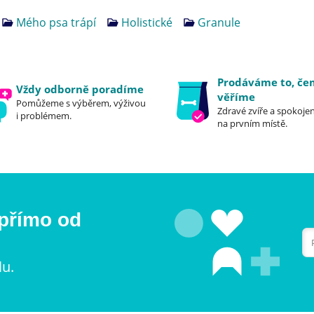
Mého psa trápí
Holistické
Granule
Prodáváme to, č
Vždy odborně poradíme
věříme
Pomůžeme s výběrem, výživou
Zdravé zvíře a spokojen
i problémem.
na prvním místě.
 přímo od
lu.