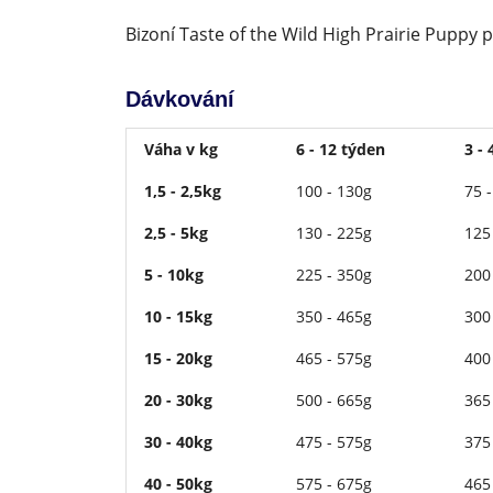
Bizoní Taste of the Wild High Prairie Puppy p
Dávkování
Váha v kg
6 - 12 týden
3 -
1,5 - 2,5kg
100 - 130g
75 
2,5 - 5kg
130 - 225g
125
5 - 10kg
225 - 350g
200
10 - 15kg
350 - 465g
300
15 - 20kg
465 - 575g
400
20 - 30kg
500 - 665g
365
30 - 40kg
475 - 575g
375
40 - 50kg
575 - 675g
465