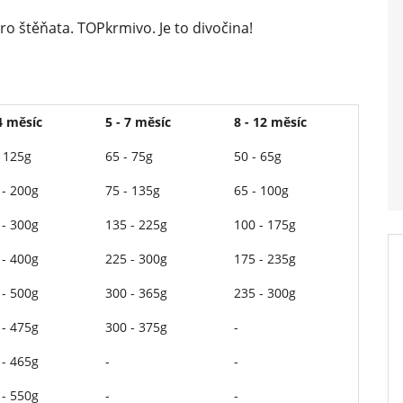
ro štěňata. TOPkrmivo. Je to divočina!
 4 měsíc
5 - 7 měsíc
8 - 12 měsíc
- 125g
65 - 75g
50 - 65g
 - 200g
75 - 135g
65 - 100g
 - 300g
135 - 225g
100 - 175g
 - 400g
225 - 300g
175 - 235g
 - 500g
300 - 365g
235 - 300g
 - 475g
300 - 375g
-
 - 465g
-
-
 - 550g
-
-