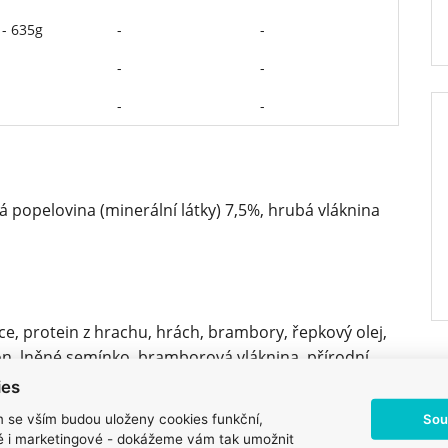
 - 635g
-
-
-
-
-
-
á popelovina (minerální látky) 7,5%, hrubá vláknina
e, protein z hrachu, hrách, brambory, řepkový olej,
on, lněné semínko, bramborová vláknina, přírodní
roj DHA), sůl, cholin chlorid, sušené kořínky
ies
maliny, sušený produkt fermentace enerococcus
Sou
m se vším budou uloženy cookies funkční,
llus casei, lactobacillus plantarum, trichoderma
ké i marketingové - dokážeme vám tak umožnit