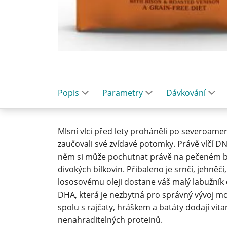
Popis
Parametry
Dávkování
Mlsní vlci před lety proháněli po severoame
zaučovali své zvídavé potomky. Právě vlčí D
něm si může pochutnat právě na pečeném b
divokých bílkovin. Přibaleno je srnčí, jehněč
lososovému oleji dostane váš malý labužní
DHA, která je nezbytná pro správný vývoj m
spolu s rajčaty, hráškem a batáty dodají vita
nenahraditelných proteinů.