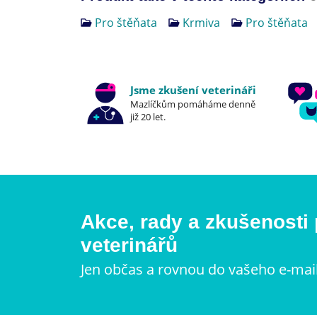
Pro štěňata
Krmiva
Pro štěňata
Jsme zkušení veterináři
Mazlíčkům pomáháme denně
již 20 let.
Akce, rady a zkušenosti
veterinářů
Jen občas a rovnou do vašeho e-mai