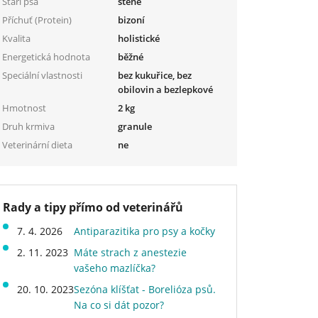
Stáří psa
štěně
Příchuť (Protein)
bizoní
Kvalita
holistické
Energetická hodnota
běžné
Speciální vlastnosti
bez kukuřice, bez
obilovin a bezlepkové
Hmotnost
2 kg
Druh krmiva
granule
Veterinární dieta
ne
Rady a tipy přímo od veterinářů
7. 4. 2026
Antiparazitika pro psy a kočky
2. 11. 2023
Máte strach z anestezie
vašeho mazlíčka?
20. 10. 2023
Sezóna klíšťat - Borelióza psů.
Na co si dát pozor?