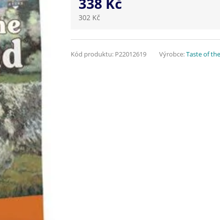
338 Kč
302 Kč
Kód produktu:
P22012619
Výrobce:
Taste of th