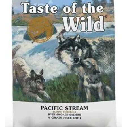
Klinika Veterix
777 319 516
(Po–Pá, 9–19h; So–Ne, 9–14h)
info@veterix.cz
E-shop Veterix
777 319 517
(Po–Pá, 8–15h)
eshop@veterix.cz