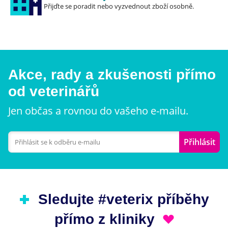
Přijďte se poradit nebo vyzvednout zboží osobně.
30 - 40kg 500 - 600g 400 - 465g 325 - 375g
40 - 50kg 600 - 700g 475 - 565g 375 - 450g
50 - 65kg 700 - 825g 565 - 650g 450 - 525g
65 - 75kg 650 - 750g 525 - 600g
Akce, rady a zkušenosti přímo
od veterinářů
Jen občas a rovnou do vašeho e-mailu.
Přihlásit
Sledujte #veterix příběhy
přímo z kliniky