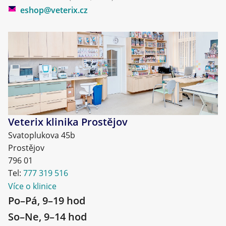
eshop@veterix.cz
Veterix klinika Prostějov
Svatoplukova 45b
Prostějov
796 01
Tel:
777 319 516
Více o klinice
Po–Pá, 9–19 hod
So–Ne, 9–14 hod