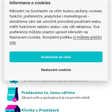
Informace o cookies
mangan proteinát 20 mg/kg, oxid manganatý 20
85kg
mg/kg, omega6 - 2,4%, omega3 - 0,3%, DHA 0,05%.
Kliknutím na Souhlasím se vším budou uloženy cookies
Produkt také v těchto kategoriích
6
funkční, preferenční, analytické i marketingové -
Dávkování Pacific Stream Puppy
dokážeme vám tak umožnit pohodlné používání webu,
Pro štěňata
Krmiva
Pro štěňata
měřit funkčnost našeho webu i vás cílit reklamou. Své
Váha v kg 6 - 12 týden 3 - 4 měsí 5 - 7 měsíc 7 - 12
Mého psa trápí
Holistické
Granule
preference můžete snadno upravit kliknutím na
měsíc Dospělý pes
Nastavení cookies. Kompletní politiku
si můžete přečíst
1,5 - 2,5kg 100 - 130g 75 - 125g 65 - 75g 50 - 65g 33 -
zde
.
50g
2,5 - 5kg 130 - 225g 125 - 200g 75 - 135g 65 - 100g
Jsme zkušení veterináři
Souhlasím se vším
50 - 75g
Mazlíčkům pomáháme denně již 20 let.
5 - 10kg 225 - 350g 200 - 300g 135 - 225g 100 - 175g
Nastavení cookies
75 - 150g
Vždy odborně poradíme
10 - 15kg 350 - 465g 300 - 400g 225 - 300g 175 -
Pomůžeme s výběrem, výživou i problémem.
235g 150 - 200g
15 - 20kg 475 - 600g 425 - 525g 300 - 365g 250 -
Prodáváme to, čemu věříme
300g 200 - 235g
Zdravé zvíře a spokojenost je na prvním místě.
20 - 30kg 525 - 675g 365 - 500g 300 - 400g 235 -
325g
Klinika v Prostějově