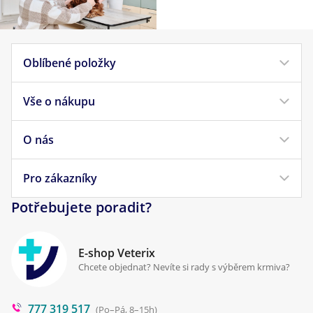
Oblíbené položky
Vše o nákupu
Krmivo pro psy
Krmivo pro kočky
O nás
Doprava a platba
Veterinární diety
Obchodní podmínky
Pro zákazníky
Náš příběh
Pamlsky pro psy
Reklamace a vrácení
Potřebujete poradit?
Kontakt
Antiparazitika
Zpracování osobních údajů
Klinika Prostějov
E-shop Veterix
Cookies a podmínky používání
Chcete objednat? Nevíte si rady s výběrem krmiva?
Poradna
777 319 517
Blog
(Po–Pá, 8–15h)