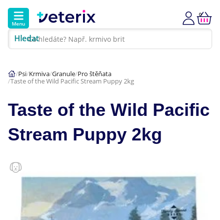
0
Menu
Hledat
Kontakt
Poradna
Klinika
Psi
Krmiva
Granule
Pro štěňata
Taste of the Wild Pacific Stream Puppy 2kg
Hlavní kategorie
Taste of the Wild Pacific
Akce
Stream Puppy 2kg
Psi
Kočky
Veterinární diety
Dárkové poukazy