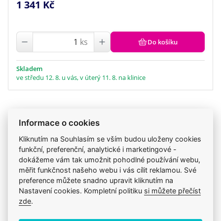
1 341 Kč
ks
Do košíku
Skladem
ve středu 12. 8. u vás, v úterý 11. 8. na klinice
Informace o cookies
Jsme zkušení veterináři
Mazlíčkům pomáháme denně již 20 let.
Kliknutím na Souhlasím se vším budou uloženy cookies
funkční, preferenční, analytické i marketingové -
dokážeme vám tak umožnit pohodlné používání webu,
Vždy odborně poradíme
měřit funkčnost našeho webu i vás cílit reklamou. Své
Pomůžeme s výběrem, výživou i problémem.
preference můžete snadno upravit kliknutím na
Nastavení cookies. Kompletní politiku
si můžete přečíst
Prodáváme to, čemu věříme
zde
.
Zdravé zvíře a spokojenost je na prvním místě.