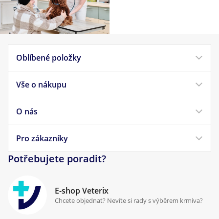
Oblíbené položky
Vše o nákupu
Krmivo pro psy
Krmivo pro kočky
O nás
Doprava a platba
Veterinární diety
Obchodní podmínky
Pro zákazníky
Náš příběh
Pamlsky pro psy
Reklamace a vrácení
Potřebujete poradit?
Kontakt
Antiparazitika
Zpracování osobních údajů
Klinika Prostějov
E-shop Veterix
Cookies a podmínky používání
Chcete objednat? Nevíte si rady s výběrem krmiva?
Poradna