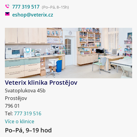
777 319 517
Blog
(Po–Pá, 8–15h)
eshop@veterix.cz
Veterix klinika Prostějov
Svatoplukova 45b
Prostějov
796 01
Tel:
777 319 516
Více o klinice
Po–Pá, 9–19 hod