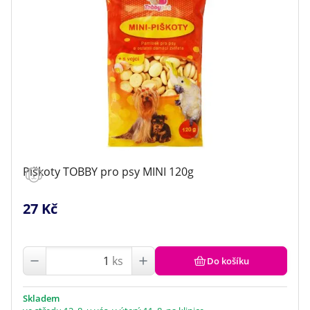
až
Klinika Veterix
777 319 516
(Po–Pá, 9–19h; So–Ne, 9–14h)
info@veterix.cz
E-shop Veterix
777 319 517
(Po–Pá, 8–15h)
Piškoty TOBBY pro psy MINI 120g
eshop@veterix.cz
27 Kč
ks
Do košíku
Skladem