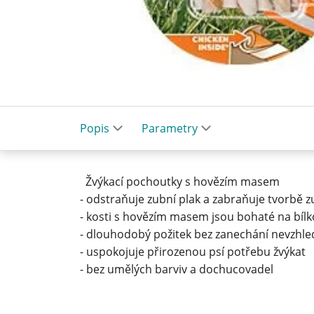
Popis
Parametry
Žvýkací pochoutky s hovězím masem
- odstraňuje zubní plak a zabraňuje tvorbě
- kosti s hovězím masem jsou bohaté na bílkov
- dlouhodobý požitek bez zanechání nevzhle
- uspokojuje přirozenou psí potřebu žvýkat
- bez umělých barviv a dochucovadel