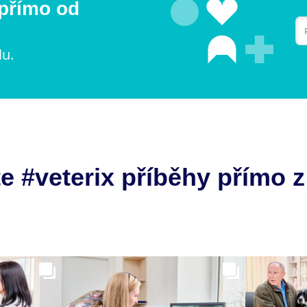
 přímo od
lu.
e #veterix příběhy přímo z