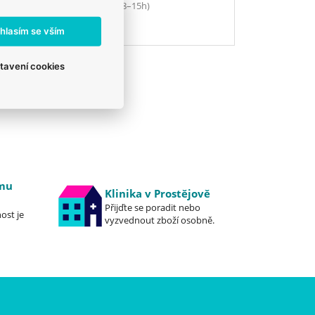
777 319 517
(Po–Pá, 8–15h)
eshop@veterix.cz
hlasím se vším
tavení cookies
emu
Klinika v Prostějově
Přijďte se poradit nebo
ost je
vyzvednout zboží osobně.