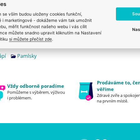
ies
Sou
m se vším budou uloženy cookies funkční,
ké i marketingové - dokážeme vám tak umožnit
bu, měřit funkčnost našeho webu i vás cílit
Nas
nce můžete snadno upravit kliknutím na Nastavení
itiku
si můžete přečíst zde
.
ápí
Pamlsky
Prodáváme to, č
Vždy odborně poradíme
věříme
Pomůžeme s výběrem, výživou
Zdravé zvíře a spokojen
i problémem.
na prvním místě.