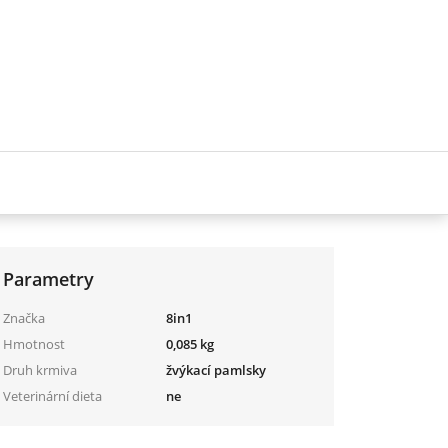
Parametry
Značka
8in1
Hmotnost
0,085 kg
Druh krmiva
žvýkací pamlsky
Veterinární dieta
ne