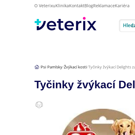
O Veterixu
Klinika
Kontakt
Blog
Reklamace
Kariéra
Hled
Akce
Psi
Kočky
Psi
Pamlsky
Žvýkací kosti
Tyčinky žvýkací Delights 
Tyčinky žvýkací De