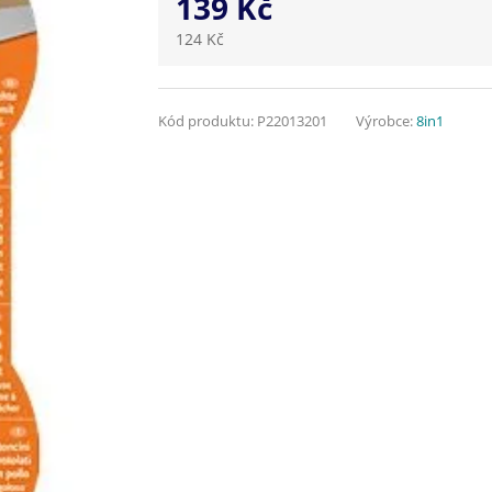
139 Kč
124 Kč
Kód produktu:
P22013201
Výrobce:
8in1