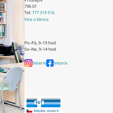
Prostějov
796 01
Tel:
777 319 516
Více o klinice
Po–Pá, 9–19 hod
So–Ne, 9–14 hod
Veterix
Veterix