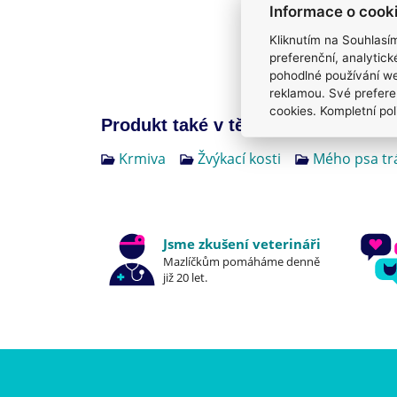
Informace o cook
Kliknutím na Souhlasí
preferenční, analytic
pohodlné používání we
reklamou. Své prefere
cookies. Kompletní pol
Produkt také v těchto kategoriích
4
Krmiva
Žvýkací kosti
Mého psa tr
Jsme zkušení veterináři
Mazlíčkům pomáháme denně
již 20 let.