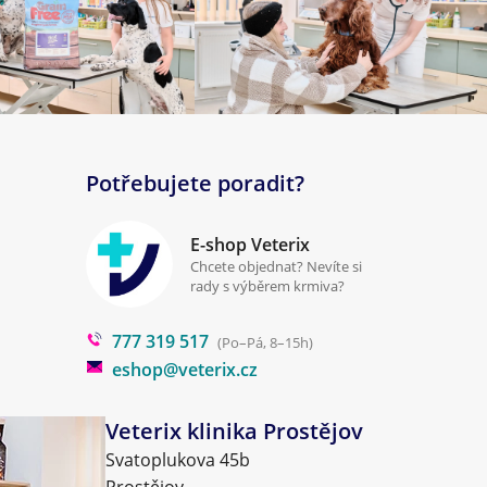
Potřebujete poradit?
E-shop Veterix
Chcete objednat? Nevíte si
rady s výběrem krmiva?
777 319 517
(Po–Pá, 8–15h)
eshop@veterix.cz
Veterix klinika Prostějov
Svatoplukova 45b