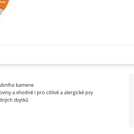
 zubního kamene
iny a vhodné i pro citlivé a alergické psy
dných zbytků