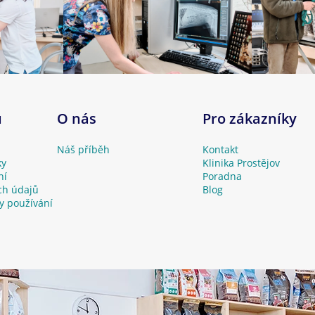
u
O nás
Pro zákazníky
Náš příběh
Kontakt
ky
Klinika Prostějov
ní
Poradna
ch údajů
Blog
y používání