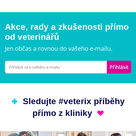
Akce, rady a zkušenosti přímo
od veterinářů
Jen občas a rovnou do vašeho e-mailu.
Přihlásit
Sledujte #veterix příběhy
přímo z kliniky