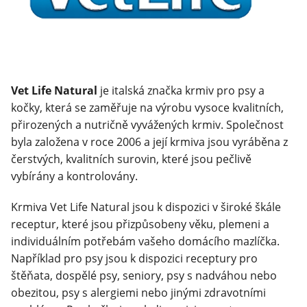
Klinika Veterix
777 319 516
(Po–Pá, 9–19h; So–Ne, 9–14h)
Vet Life Natural
je italská značka krmiv pro psy a
info@veterix.cz
kočky, která se zaměřuje na výrobu vysoce kvalitních,
E-shop Veterix
přirozených a nutričně vyvážených krmiv. Společnost
byla založena v roce 2006 a její krmiva jsou vyráběna z
777 319 517
(Po–Pá, 8–15h)
čerstvých, kvalitních surovin, které jsou pečlivě
vybírány a kontrolovány.
eshop@veterix.cz
Krmiva Vet Life Natural jsou k dispozici v široké škále
receptur, které jsou přizpůsobeny věku, plemeni a
individuálním potřebám vašeho domácího mazlíčka.
Například pro psy jsou k dispozici receptury pro
štěňata, dospělé psy, seniory, psy s nadváhou nebo
obezitou, psy s alergiemi nebo jinými zdravotními