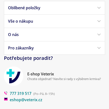
Oblíbené položky
Vše o nákupu
Krmivo pro psy
Krmivo pro kočky
O nás
Doprava a platba
Veterinární diety
Obchodní podmínky
Pro zákazníky
Náš příběh
Pamlsky pro psy
Reklamace a vrácení
Potřebujete poradit?
Kontakt
Antiparazitika
Zpracování osobních údajů
Klinika Prostějov
E-shop Veterix
Cookies a podmínky používání
Chcete objednat? Nevíte si rady s výběrem krmiva?
Poradna
777 319 517
Blog
(Po–Pá, 8–15h)
eshop@veterix.cz