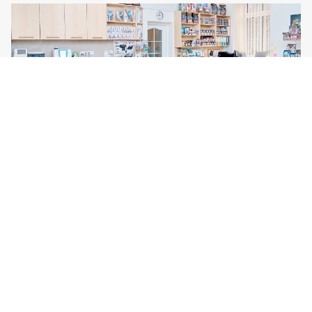
Veterix klinika Prostějov
Svatoplukova 45b
Prostějov
796 01
Tel:
777 319 516
Více o klinice
Po–Pá, 9–19 hod
So–Ne, 9–14 hod
Veterix
Veterix