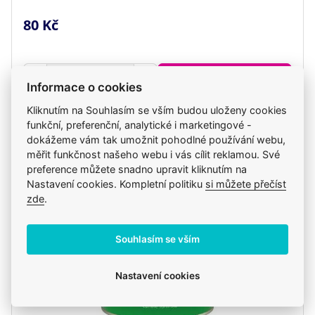
80 Kč
ks
Do košíku
Informace o cookies
Kliknutím na Souhlasím se vším budou uloženy cookies
Skladem
funkční, preferenční, analytické i marketingové -
ve středu 12. 8. u vás, pozítří na klinice
dokážeme vám tak umožnit pohodlné používání webu,
měřit funkčnost našeho webu i vás cílit reklamou. Své
preference můžete snadno upravit kliknutím na
Nastavení cookies. Kompletní politiku
si můžete přečíst
zde
.
Souhlasím se vším
Nastavení cookies