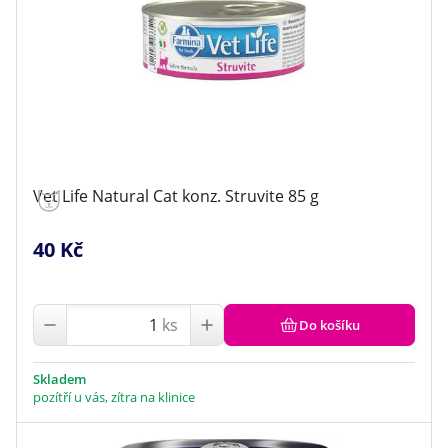
Vet Life Natural Cat konz. Struvite 85 g
40 Kč
ks
Do košíku
Skladem
pozítří u vás, zítra na klinice