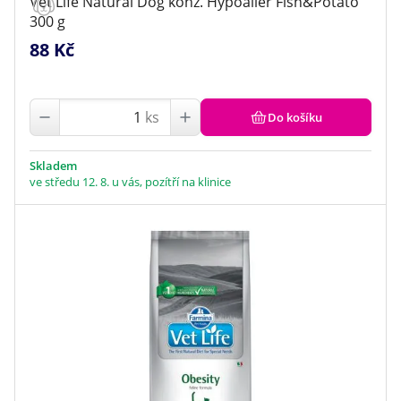
Vet Life Natural Dog konz. Hypoaller Fish&Potato
300 g
88 Kč
ks
Do košíku
Skladem
ve středu 12. 8. u vás, pozítří na klinice