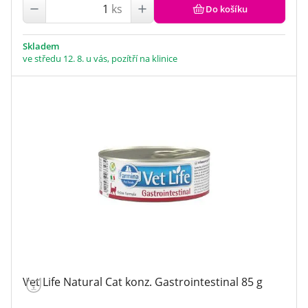
onemocnění ledvin
(8)
ks
Do košíku
ne
(1)
bez sóji
(2)
onemocnění močových cest
(14)
Zobrazit všechny
extrudované
ne
(75)
(33)
onemocnění kůže
(14)
pro citlivé zažívání
(3)
alergie - kožní projevy
(8)
Skladem
hypoalergenní
(2)
alergie - potravní intolerance
(15)
ve středu 12. 8. u vás, pozítří na klinice
Vet Life Natural Cat konz. Gastrointestinal 85 g