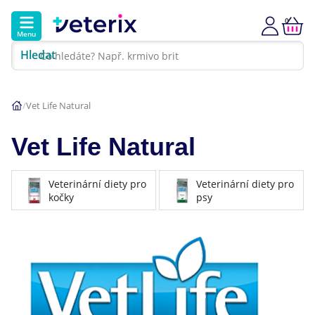
0
Menu
Hledat
Kontakt
Poradna
Klinika
Vet Life Natural
Hlavní kategorie
Vet Life Natural
Akce
Veterinární diety pro
Veterinární diety pro
Psi
kočky
psy
Kočky
Veterinární diety
Dárkové poukazy