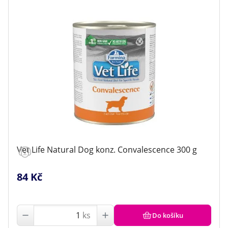
Vet Life Natural Dog konz. Convalescence 300 g
84 Kč
ks
Do košíku