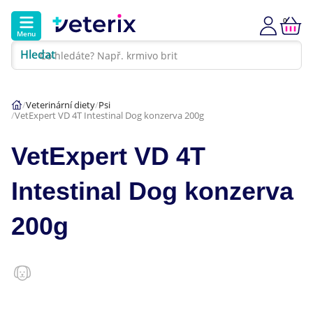
0
Menu
Hledat
Kontakt
Poradna
Klinika
Veterinární diety
Psi
VetExpert VD 4T Intestinal Dog konzerva 200g
Hlavní kategorie
VetExpert VD 4T
Akce
Intestinal Dog konzerva
Psi
200g
Kočky
Veterinární diety
Dárkové poukazy