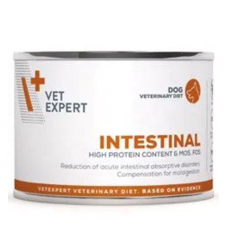
Klinika Veterix
777 319 516
(Po–Pá, 9–19h; So–Ne, 9–14h)
info@veterix.cz
E-shop Veterix
777 319 517
(Po–Pá, 8–15h)
eshop@veterix.cz