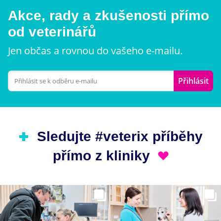
Akce, rady a zkušenosti přímo
od veterinářů
Jen občas a rovnou do vašeho e-mailu.
Přihlásit
Sledujte #veterix příběhy
přímo z kliniky