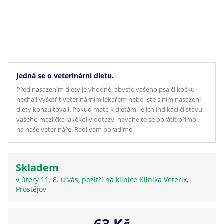
Jedná se o veterinární dietu.
Před nasazením diety je vhodné, abyste vašeho psa či kočku
nechali vyšetřit veterinárním lékařem nebo jste s ním nasazení
diety konzultovali. Pokud máte k dietám, jejich indikaci či stavu
vašeho mazlíčka jakékoliv dotazy, neváhejte se obrátit přímo
na naše veterináře. Rádi vám poradíme.
Skladem
v úterý 11. 8. u vás, pozítří na klinice Klinika Veterix,
Prostějov
63 Kč