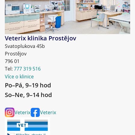
Veterix klinika Prostějov
Svatoplukova 45b
Prostějov
796 01
Tel:
777 319 516
Více o klinice
Po–Pá, 9–19 hod
So–Ne, 9–14 hod
Veterix
Veterix