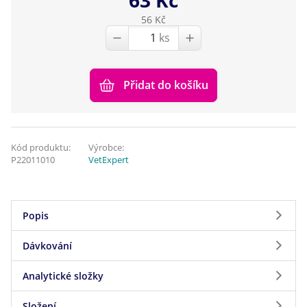
56 Kč
ks
Přidat do košíku
Kód produktu:
Výrobce:
P22011010
VetExpert
Popis
Dávkování
Indikace:
Analytické složky
Poruchy gastrointestinálního traktu:
Dávkování
gastroenteritida a průjmy
Složení