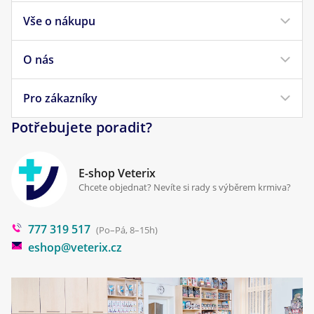
Vše o nákupu
Krmivo pro psy
Krmivo pro kočky
O nás
Doprava a platba
Veterinární diety
Obchodní podmínky
Pro zákazníky
Náš příběh
Pamlsky pro psy
Reklamace a vrácení
Potřebujete poradit?
Kontakt
Antiparazitika
Zpracování osobních údajů
Klinika Prostějov
E-shop Veterix
Cookies a podmínky používání
Chcete objednat? Nevíte si rady s výběrem krmiva?
Poradna
777 319 517
Blog
(Po–Pá, 8–15h)
eshop@veterix.cz