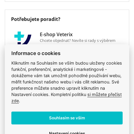
Přídavek nerozpustných sacharidů
Druh krmiva
konzervy a vaničky a
- Fruktooligosacharidy jsou využívány
kapsičky
Potřebujete poradit?
bakteriemi gastrointestinálního traktu.
Veterinární dieta
ano
Pomáhají stabilizovat střevní mikroflóru a
dodávají energii kolonocytům.
E-shop Veterix
Chcete objednat? Nevíte si rady s výběrem
Zvýšený obsah elektrolytů - Pomáhá
krmiva?
kompenzovat ztráty způsobené zvracením a
Informace o cookies
průjmem.
777 319 517
(Po–Pá, 8–15h)
Kliknutím na Souhlasím se vším budou uloženy cookies
eshop@veterix.cz
funkční, preferenční, analytické i marketingové -
Dodaný zázvor - Stimulujeperistaltiku
dokážeme vám tak umožnit pohodlné používání webu,
gastrointestinálního traktu a má ochranné a
měřit funkčnost našeho webu i vás cílit reklamou. Své
protizánětlivé účinky.
preference můžete snadno upravit kliknutím na
Nastavení cookies. Kompletní politiku
si můžete přečíst
Kombinovaný účinek - Podporuje funkci
Produkt také v těchto kategoriích
8
zde
.
zažívacího traktu a kloubů.
Citlivé zažívání
Psi
Krmiva
Souhlasím se vším
Veterinární diety
VetExpert
Mého psa trápí
Není doporučeno pro:
Onemocnění trávicí soustavy
kočky
Nastavení cookies