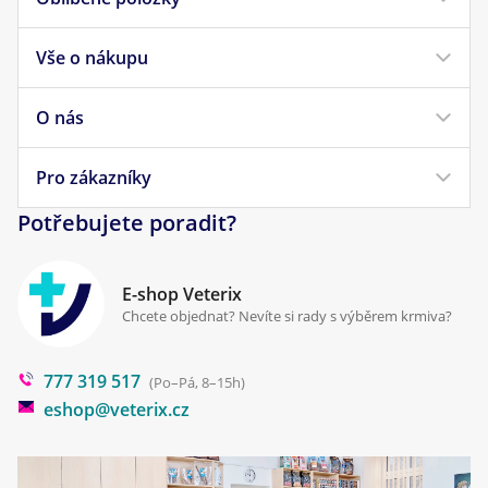
Vše o nákupu
Krmivo pro psy
Krmivo pro kočky
O nás
Doprava a platba
Veterinární diety
Obchodní podmínky
Pro zákazníky
Náš příběh
Pamlsky pro psy
Reklamace a vrácení
Potřebujete poradit?
Kontakt
Antiparazitika
Zpracování osobních údajů
Klinika Prostějov
E-shop Veterix
Cookies a podmínky používání
Chcete objednat? Nevíte si rady s výběrem krmiva?
Poradna
777 319 517
Blog
(Po–Pá, 8–15h)
eshop@veterix.cz