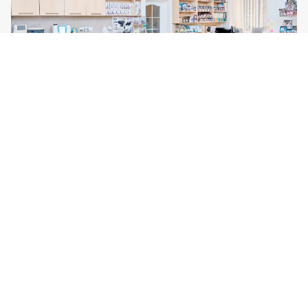
Veterix klinika Prostějov
Svatoplukova 45b
Prostějov
796 01
Tel:
777 319 516
Více o klinice
Po–Pá, 9–19 hod
So–Ne, 9–14 hod
Veterix
Veterix