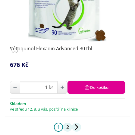
Vétoquinol Flexadin Advanced 30 tbl
676 Kč
ks
Do košíku
Skladem
ve středu 12. 8. u vás, pozítří na klinice
1
2