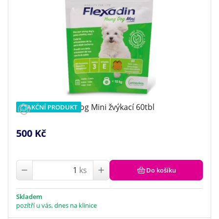
Flexadin Young Dog Mini žvýkací 60tbl
AKČNÍ PRODUKT
500 Kč
ks
Do košíku
Skladem
pozítří u vás, dnes na klinice