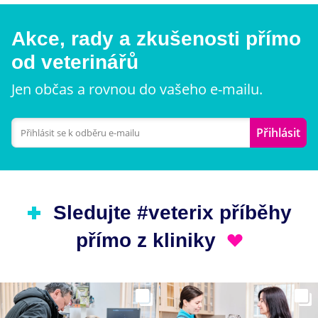
Akce, rady a zkušenosti přímo
od veterinářů
Jen občas a rovnou do vašeho e-mailu.
Přihlásit
Sledujte #veterix příběhy
přímo z kliniky