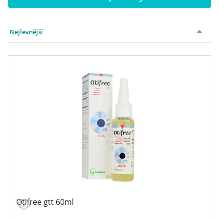
Cena
Nejlevnější
Hmotnost
až
až
Otifree gtt 60ml