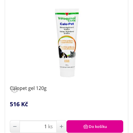
Calopet gel 120g
516 Kč
ks
Do košíku