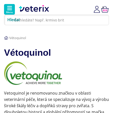
0
Menu
Hledat
Kontakt
Poradna
Klinika
Vétoquinol
Hlavní kategorie
Vétoquinol
Akce
Psi
Kočky
Vetoquinol je renomovanou značkou v oblasti
Veterinární diety
veterinární péče, která se specializuje na vývoj a výrobu
široké škály léčiv a doplňků stravy pro zvířata. S
Dárkové poukazy
dlouholetou historií a globální přítomností se značka