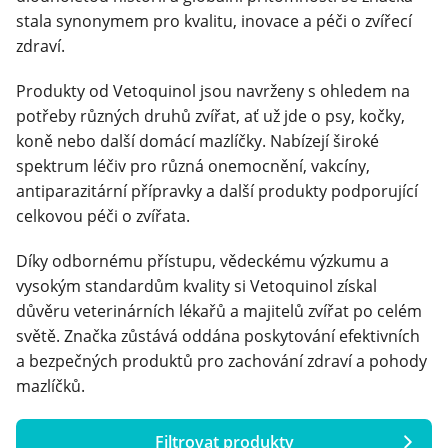
stala synonymem pro kvalitu, inovace a péči o zvířecí
zdraví.
Klinika Veterix
Produkty od Vetoquinol jsou navrženy s ohledem na
777 319 516
(Po–Pá, 9–19h; So–Ne, 9–14h)
potřeby různých druhů zvířat, ať už jde o psy, kočky,
info@veterix.cz
koně nebo další domácí mazlíčky. Nabízejí široké
spektrum léčiv pro různá onemocnění, vakcíny,
E-shop Veterix
antiparazitární přípravky a další produkty podporující
celkovou péči o zvířata.
777 319 517
(Po–Pá, 8–15h)
Díky odbornému přístupu, vědeckému výzkumu a
eshop@veterix.cz
vysokým standardům kvality si Vetoquinol získal
důvěru veterinárních lékařů a majitelů zvířat po celém
světě. Značka zůstává oddána poskytování efektivních
a bezpečných produktů pro zachování zdraví a pohody
mazlíčků.
Filtrovat produkty