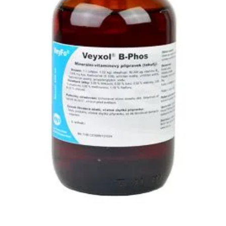
Klinika Veterix
777 319 516
(Po–Pá, 9–19h; So–Ne, 9–14h)
info@veterix.cz
E-shop Veterix
777 319 517
(Po–Pá, 8–15h)
eshop@veterix.cz