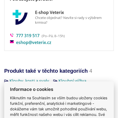
E-shop Veterix
Chcete objednat? Nevíte si rady s výběrem
krmiva?
777 319 517
(Po–Pá, 8–15h)
eshop@veterix.cz
Produkt také v těchto kategoriích
4
Klouby, kosti a svaly
Kloubní výživa
Léčiva, vitamíny a doplňky
Mého psa trápí
Informace o cookies
Kliknutím na Souhlasím se vším budou uloženy cookies
funkční, preferenční, analytické i marketingové -
dokážeme vám tak umožnit pohodlné používání webu,
měřit funkčnost našeho webu i vás cílit reklamou. Své
Jsme zkušení veterináři