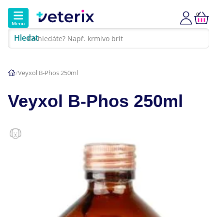
0
Menu
Hledat
Kontakt
Poradna
Klinika
Veyxol B-Phos 250ml
Hlavní kategorie
Veyxol B-Phos 250ml
Akce
Psi
Kočky
Veterinární diety
Dárkové poukazy