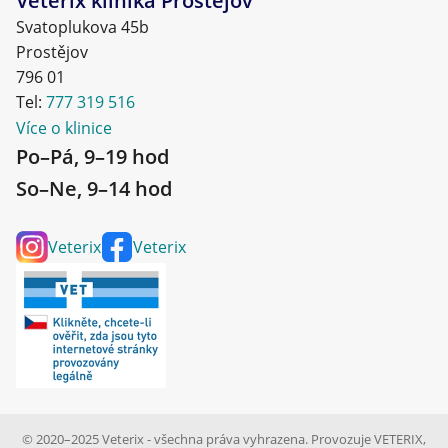
Veterix klinika Prostějov
Svatoplukova 45b
Prostějov
796 01
Tel:
777 319 516
Více o klinice
Po–Pá, 9–19 hod
So–Ne, 9–14 hod
Veterix
Veterix
© 2020–2025 Veterix - všechna práva vyhrazena. Provozuje VETERIX,