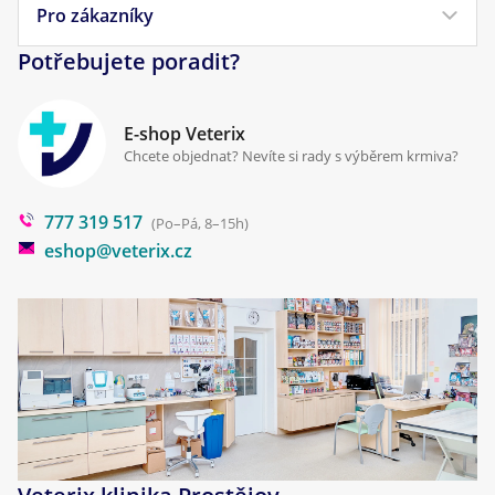
Obchodní podmínky
Pro zákazníky
Náš příběh
Pamlsky pro psy
Reklamace a vrácení
Potřebujete poradit?
Kontakt
Antiparazitika
Zpracování osobních údajů
Klinika Prostějov
E-shop Veterix
Cookies a podmínky používání
Chcete objednat? Nevíte si rady s výběrem krmiva?
Poradna
777 319 517
Blog
(Po–Pá, 8–15h)
eshop@veterix.cz