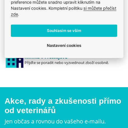
preference můžete snadno upravit kliknutím na
Mazlíčkům pomáháme denně již 20 let.
Nastavení cookies. Kompletní politiku
si můžete přečíst
zde
.
Vždy odborně poradíme
Pomůžeme s výběrem, výživou i problémem.
Souhlasím se vším
Prodáváme to, čemu věříme
Zdravé zvíře a spokojenost je na prvním místě.
Nastavení cookies
Klinika v Prostějově
Přijďte se poradit nebo vyzvednout zboží osobně.
Akce, rady a zkušenosti přímo
od veterinářů
Jen občas a rovnou do vašeho e-mailu.