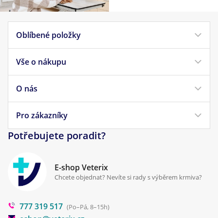
Oblíbené položky
Vše o nákupu
Krmivo pro psy
Krmivo pro kočky
O nás
Doprava a platba
Veterinární diety
Obchodní podmínky
Pro zákazníky
Náš příběh
Pamlsky pro psy
Reklamace a vrácení
Potřebujete poradit?
Kontakt
Antiparazitika
Zpracování osobních údajů
Klinika Prostějov
E-shop Veterix
Cookies a podmínky používání
Chcete objednat? Nevíte si rady s výběrem krmiva?
Poradna
777 319 517
Blog
(Po–Pá, 8–15h)