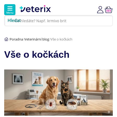
0
Menu
Hledat
Kontakt
Poradna
Klinika
Poradna
Veterinární blog
Vše o kočkách
Hlavní kategorie
Vše o kočkách
Akce
Psi
Kočky
Veterinární diety
Dárkové poukazy