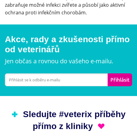
zabraňuje možné infekci zvířete a působí jako aktivní
ochrana proti infekčním chorobám.
Akce, rady a zkušenosti přímo
od veterinářů
Jen občas a rovnou do vašeho e-mailu.
Přihlásit
Sledujte #veterix příběhy
přímo z kliniky