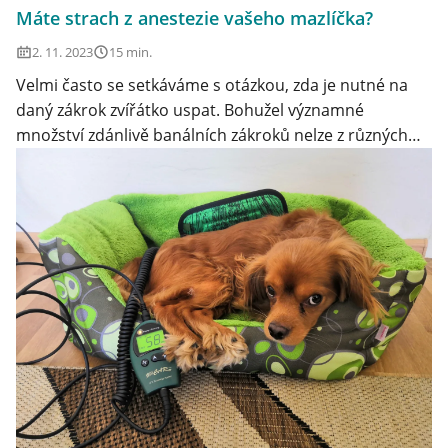
Máte strach z anestezie vašeho mazlíčka?
2. 11. 2023
15 min.
Velmi často se setkáváme s otázkou, zda je nutné na
daný zákrok zvířátko uspat. Bohužel významné
množství zdánlivě banálních zákroků nelze z různých
důvodů provést při plném vědomí jako u lidí.