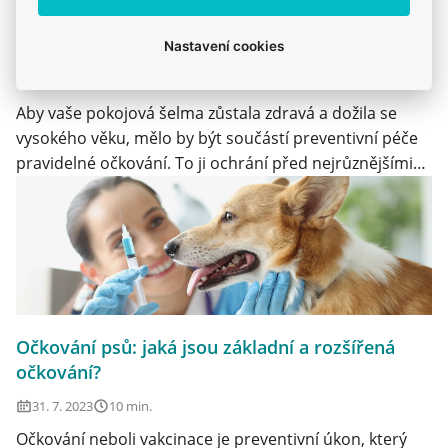
Očkování kočky: proti kterým nemocím
můžeme naši kočku chránit?
Nastavení cookies
13. 8. 2023
10 min.
Aby vaše pokojová šelma zůstala zdravá a dožila se
vysokého věku, mělo by být součástí preventivní péče
pravidelné očkování. To ji ochrání před nejrůznějšími
nemocemi, se kterými se může setkat.
Očkování psů: jaká jsou základní a rozšířená
očkování?
31. 7. 2023
10 min.
Očkování neboli vakcinace je preventivní úkon, který