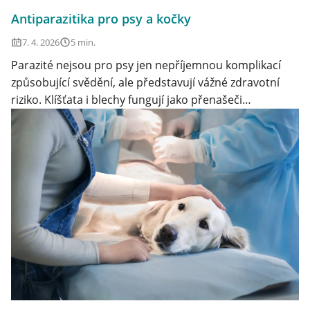
Antiparazitika pro psy a kočky
Klinika Veterix
7. 4. 2026
5 min.
777 319 516
Parazité nejsou pro psy jen nepříjemnou komplikací
(Po–Pá, 9–19h; So–Ne, 9–14h)
způsobující svědění, ale představují vážné zdravotní
info@veterix.cz
riziko. Klíšťata i blechy fungují jako přenašeči
nebezpečných onemocnění, která mohou mít pro zvíře
E-shop Veterix
i trvalé následky.
777 319 517
(Po–Pá, 8–15h)
eshop@veterix.cz