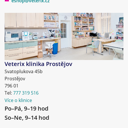
eshop@veterix.cz
Veterix klinika Prostějov
Svatoplukova 45b
Prostějov
796 01
Tel:
777 319 516
Více o klinice
Po–Pá, 9–19 hod
So–Ne, 9–14 hod