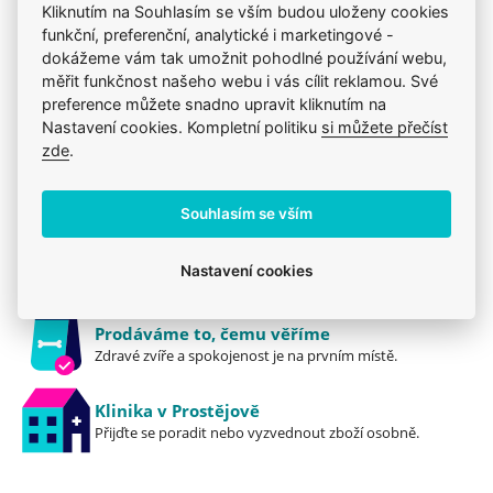
Kliknutím na Souhlasím se vším budou uloženy cookies
Všechny velikosti psů
Produkt také v těchto kategoriích
4
funkční, preferenční, analytické i marketingové -
dokážeme vám tak umožnit pohodlné používání webu,
Krmiva
Mého psa trápí
Pamlsky
WOOLF
měřit funkčnost našeho webu i vás cílit reklamou. Své
preference můžete snadno upravit kliknutím na
Nastavení cookies. Kompletní politiku
si můžete přečíst
zde
.
Jsme zkušení veterináři
Mazlíčkům pomáháme denně již 20 let.
Souhlasím se vším
Vždy odborně poradíme
Nastavení cookies
Pomůžeme s výběrem, výživou i problémem.
Prodáváme to, čemu věříme
Zdravé zvíře a spokojenost je na prvním místě.
Klinika v Prostějově
Přijďte se poradit nebo vyzvednout zboží osobně.