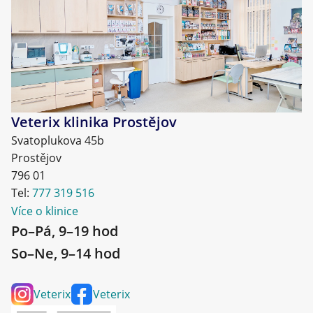
Veterix klinika Prostějov
Svatoplukova 45b
Prostějov
796 01
Tel:
777 319 516
Více o klinice
Po–Pá, 9–19 hod
So–Ne, 9–14 hod
Veterix
Veterix