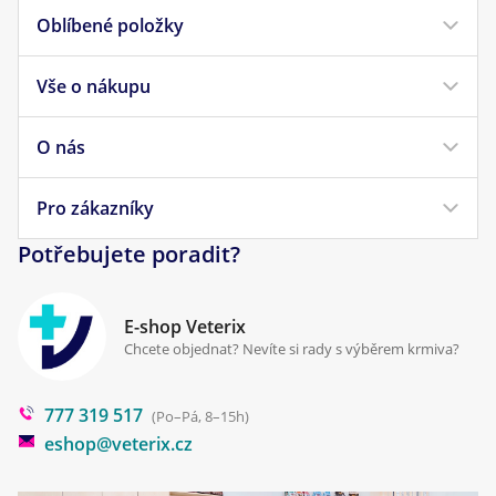
Oblíbené položky
Vše o nákupu
Krmivo pro psy
Krmivo pro kočky
O nás
Doprava a platba
Veterinární diety
Obchodní podmínky
Pro zákazníky
Náš příběh
Pamlsky pro psy
Reklamace a vrácení
Potřebujete poradit?
Kontakt
Antiparazitika
Zpracování osobních údajů
Klinika Prostějov
E-shop Veterix
Cookies a podmínky používání
Chcete objednat? Nevíte si rady s výběrem krmiva?
Poradna
777 319 517
Blog
(Po–Pá, 8–15h)
eshop@veterix.cz