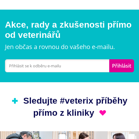
Akce, rady a zkušenosti přímo
od veterinářů
Jen občas a rovnou do vašeho e-mailu.
Přihlásit
Sledujte #veterix příběhy
přímo z kliniky