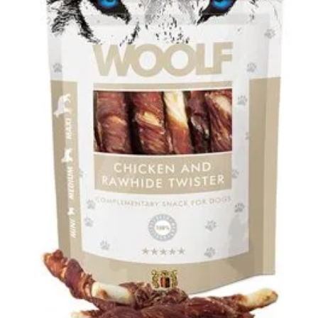
Klinika Veterix
777 319 516
(Po–Pá, 9–19h; So–Ne, 9–14h)
info@veterix.cz
E-shop Veterix
777 319 517
(Po–Pá, 8–15h)
eshop@veterix.cz