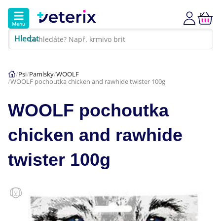
0
Menu
Hledat
Kontakt
Poradna
Klinika
Psi
Pamlsky
WOOLF
WOOLF pochoutka chicken and rawhide twister 100g
Hlavní kategorie
WOOLF pochoutka
Akce
chicken and rawhide
Psi
twister 100g
Kočky
Veterinární diety
Dárkové poukazy