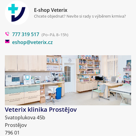
Zpracování osobních údajů
Klinika Prostějov
E-shop Veterix
Cookies a podmínky používání
Chcete objednat? Nevíte si rady s výběrem krmiva?
Poradna
777 319 517
Blog
(Po–Pá, 8–15h)
eshop@veterix.cz
Veterix klinika Prostějov
Svatoplukova 45b
Prostějov
796 01