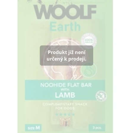
Klinika Veterix
777 319 516
(Po–Pá, 9–19h; So–Ne, 9–14h)
info@veterix.cz
Produkt již není
E-shop Veterix
určený k prodeji.
777 319 517
(Po–Pá, 8–15h)
eshop@veterix.cz