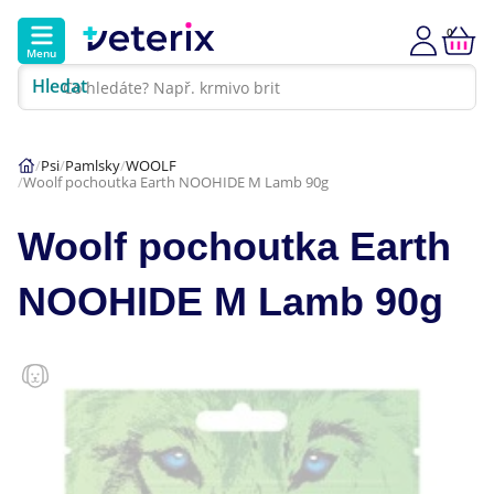
0
Menu
Hledat
Kontakt
Poradna
Klinika
Psi
Pamlsky
WOOLF
Woolf pochoutka Earth NOOHIDE M Lamb 90g
Hlavní kategorie
Woolf pochoutka Earth
Akce
NOOHIDE M Lamb 90g
Psi
Kočky
Veterinární diety
Dárkové poukazy