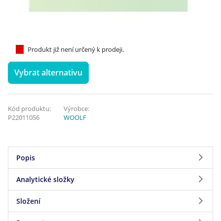
Produkt již není určený k prodeji.
Vybrat alternativu
Kód produktu:
Výrobce:
P22011056
WOOLF
Popis
Analytické složky
Pochoutka pro psy s jehněčím masem.
Složení
Analytické složky