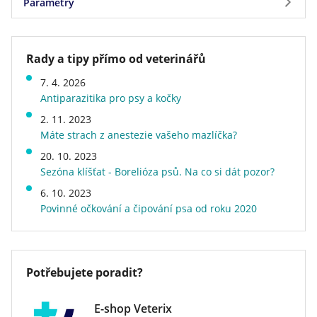
Parametry
Hrubý protein 60%, hrubý tuk 2%, hrubá vláknina
Složení
2%, vlhkost 14%.
Želatina ze surové kůže 43,8%, želatina z hověží
Parametry
kosti 30%, maso: jehněčí maso 20%, glycerin 1%,
Rady a tipy přímo od veterinářů
Značka
WOOLF
tapioka 5%, kyselina sorbová 0,2%.
7. 4. 2026
Velikost psa v dospělosti
mini (do 5 kg), malý (6 - 10 kg),
Antiparazitika pro psy a kočky
střední (11 - 25 kg), velký (26 -
45 kg), obří (nad 45 kg)
2. 11. 2023
Stáří psa
štěně, dospělý, senior
Máte strach z anestezie vašeho mazlíčka?
Příchuť (Protein)
jehněčí
20. 10. 2023
Energetická hodnota
běžné
Sezóna klíšťat - Borelióza psů. Na co si dát pozor?
Speciální vlastnosti
bez drůbeží bílkoviny, bez
6. 10. 2023
kukuřice, bez obilovin a
Povinné očkování a čipování psa od roku 2020
bezlepkové, s vysokým
obsahem masa
Hmotnost
0,09 kg
Druh krmiva
tyčinky a plátky, žvýkací
Potřebujete poradit?
pamlsky
Veterinární dieta
ne
E-shop Veterix