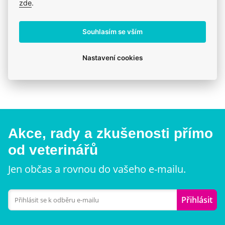
zde
.
Prodáváme to, čemu věříme
Zdravé zvíře a spokojenost je na prvním místě.
Souhlasím se vším
Klinika v Prostějově
Nastavení cookies
Přijďte se poradit nebo vyzvednout zboží osobně.
Akce, rady a zkušenosti přímo
od veterinářů
Jen občas a rovnou do vašeho e-mailu.
Přihlásit