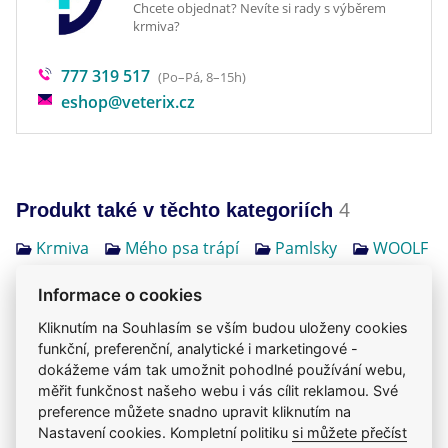
Chcete objednat? Nevíte si rady s výběrem
krmiva?
777 319 517
(Po–Pá, 8–15h)
eshop@veterix.cz
Produkt také v těchto kategoriích
4
Krmiva
Mého psa trápí
Pamlsky
WOOLF
Informace o cookies
Kliknutím na Souhlasím se vším budou uloženy cookies
Jsme zkušení veterináři
funkční, preferenční, analytické i marketingové -
Mazlíčkům pomáháme denně již 20 let.
dokážeme vám tak umožnit pohodlné používání webu,
měřit funkčnost našeho webu i vás cílit reklamou. Své
preference můžete snadno upravit kliknutím na
Vždy odborně poradíme
Nastavení cookies. Kompletní politiku
si můžete přečíst
Pomůžeme s výběrem, výživou i problémem.