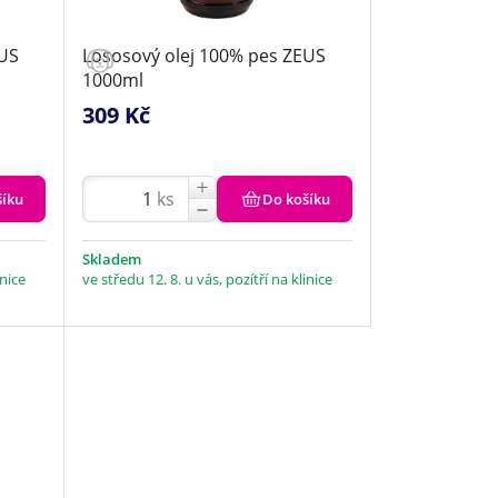
EUS
Lososový olej 100% pes ZEUS
1000ml
309 Kč
ks
šíku
Do košíku
Skladem
inice
ve středu 12. 8. u vás, pozítří na klinice