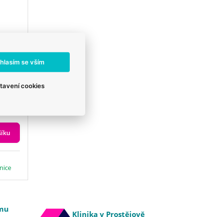
hlasím se vším
y
tavení cookies
šíku
inice
emu
Klinika v Prostějově