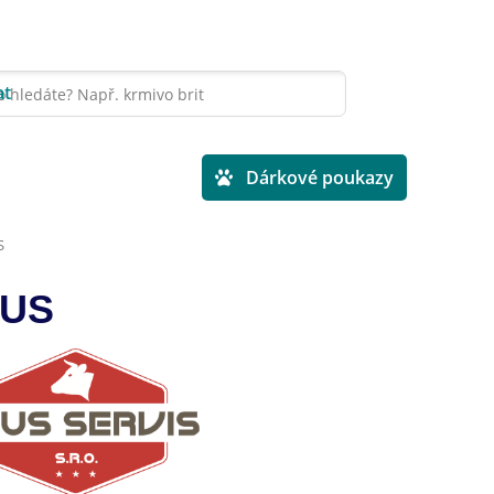
at
Veterinární diety
Dárkové poukazy
S
EUS