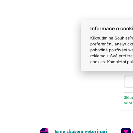
Informace o cook
Kliknutím na Souhlasí
Ole
preferenční, analytic
psy
pohodlné používání we
reklamou. Své prefere
31
cookies. Kompletní pol
Skl
ve st
Jsme zkušení veterináři