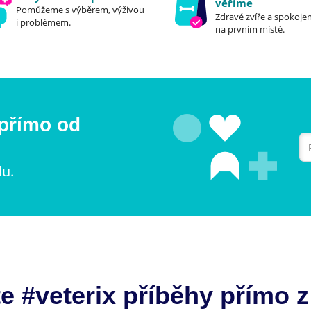
věříme
Pomůžeme s výběrem, výživou
Zdravé zvíře a spokojen
i problémem.
na prvním místě.
 přímo od
lu.
e #veterix příběhy přímo z