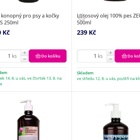
j konopný pro psy a kočky
Lososový olej 100% pes Z
S 250ml
500ml
0 Kč
239 Kč
ks
ks
Do košíku
Do ko
adem
Skladem
ek 14. 8. u vás, ve čtvrtek 13. 8. na
ve středu 12. 8. u vás, pozítří na kl
ce