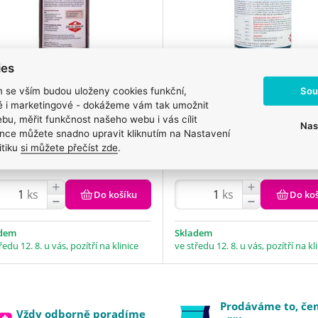
ies
Sou
m se vším budou uloženy cookies funkční,
j z ostropestřce pro koně a
Olej z tresčích jater pro ps
ké i marketingové - dokážeme vám tak umožnit
 ZEUS 1000ml
ZEUS 100% 500 ml
bu, měřit funkčnost našeho webu i vás cílit
Nas
nce můžete snadno upravit kliknutím na Nastavení
4 Kč
349 Kč
itiku
si můžete přečíst zde
.
ks
ks
Do košíku
Do ko
adem
Skladem
ředu 12. 8. u vás, pozítří na klinice
ve středu 12. 8. u vás, pozítří na kl
Prodáváme to, č
Vždy odborně poradíme