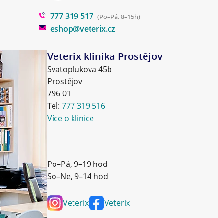
777 319 517
(Po–Pá, 8–15h)
eshop@veterix.cz
Veterix klinika Prostějov
Svatoplukova 45b
Prostějov
796 01
Tel:
777 319 516
Více o klinice
Po–Pá, 9–19 hod
So–Ne, 9–14 hod
Veterix
Veterix