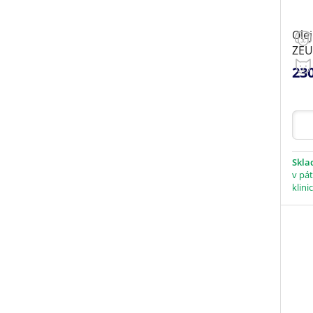
Ole
ZEU
23
Skl
v pát
klini