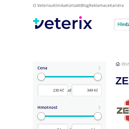
O Veterixu
Klinika
Kontakt
Blog
Reklamace
Kariéra
Hled
Akce
Psi
Kočky
ZEU
Cena
Z
až
Hmotnost