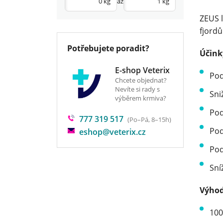
až
ZEUS l
fjordů
Potřebujete poradit?
Účink
E-shop Veterix
Pod
Chcete objednat?
Nevíte si rady s
Sni
výběrem krmiva?
Pod
777 319 517
(Po–Pá, 8–15h)
Pod
eshop@veterix.cz
Pod
Sní
Výhod
100