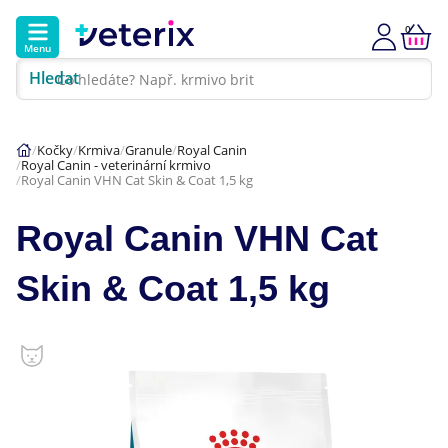
0
Menu
Hledat
Kontakt
Poradna
Klinika
Kočky
Krmiva
Granule
Royal Canin
Royal Canin - veterinární krmivo
Hlavní kategorie
Royal Canin VHN Cat Skin & Coat 1,5 kg
Akce
Royal Canin VHN Cat
Psi
Skin & Coat 1,5 kg
Kočky
Veterinární diety
Dárkové poukazy