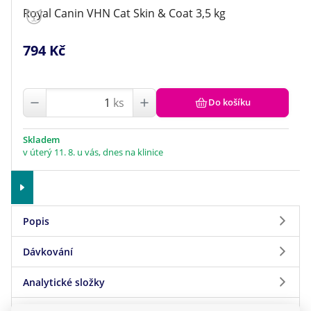
Royal Canin VHN Cat Skin & Coat 3,5 kg
794 Kč
ks
Do košíku
Skladem
v úterý 11. 8. u vás, dnes na klinice
Popis
Dávkování
O produktu Royal Canin
Analytické složky
VHN Cat Skin & Coat 1,5
Dávkování