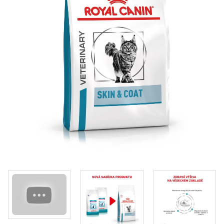
Klinika Veterix
777 319 516
(Po–Pá, 9–19h; So–Ne, 9–14h)
info@veterix.cz
E-shop Veterix
777 319 517
(Po–Pá, 8–15h)
eshop@veterix.cz