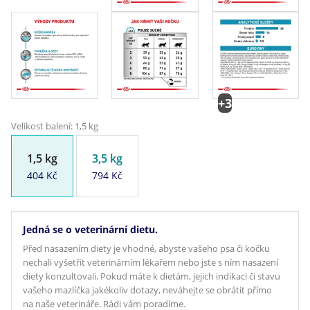
+3
Velikost balení: 1,5 kg
1,5 kg
3,5 kg
404 Kč
794 Kč
Jedná se o veterinární dietu.
Před nasazením diety je vhodné, abyste vašeho psa či kočku
nechali vyšetřit veterinárním lékařem nebo jste s ním nasazení
diety konzultovali. Pokud máte k dietám, jejich indikaci či stavu
vašeho mazlíčka jakékoliv dotazy, neváhejte se obrátit přímo
na naše veterináře. Rádi vám poradíme.