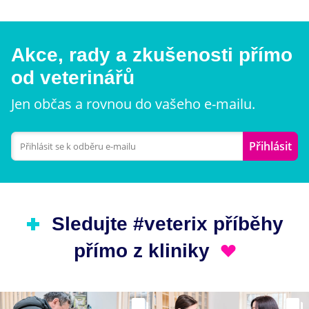
Akce, rady a zkušenosti přímo
od veterinářů
Jen občas a rovnou do vašeho e-mailu.
Přihlásit
Sledujte #veterix příběhy
přímo z kliniky