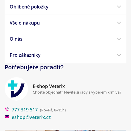
Oblíbené položky
Vše o nákupu
Krmivo pro psy
Krmivo pro kočky
O nás
Doprava a platba
Veterinární diety
Obchodní podmínky
Pro zákazníky
Náš příběh
Pamlsky pro psy
Reklamace a vrácení
Potřebujete poradit?
Kontakt
Antiparazitika
Zpracování osobních údajů
Klinika Prostějov
E-shop Veterix
Cookies a podmínky používání
Chcete objednat? Nevíte si rady s výběrem krmiva?
Poradna
777 319 517
Blog
(Po–Pá, 8–15h)
eshop@veterix.cz