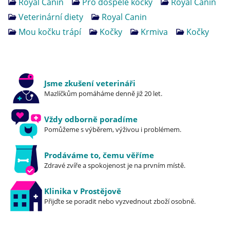
Royal Canin
Pro dospělé kočky
Royal Canin
Veterinární diety
Royal Canin
Mou kočku trápí
Kočky
Krmiva
Kočky
Jsme zkušení veterináři
Mazlíčkům pomáháme denně již 20 let.
Vždy odborně poradíme
Pomůžeme s výběrem, výživou i problémem.
Prodáváme to, čemu věříme
Zdravé zvíře a spokojenost je na prvním místě.
Klinika v Prostějově
Přijďte se poradit nebo vyzvednout zboží osobně.