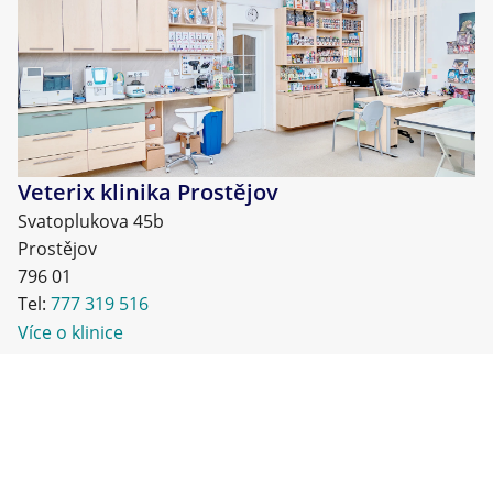
Veterix klinika Prostějov
Svatoplukova 45b
Prostějov
796 01
Tel:
777 319 516
Více o klinice
Po–Pá, 9–19 hod
So–Ne, 9–14 hod
Veterix
Veterix