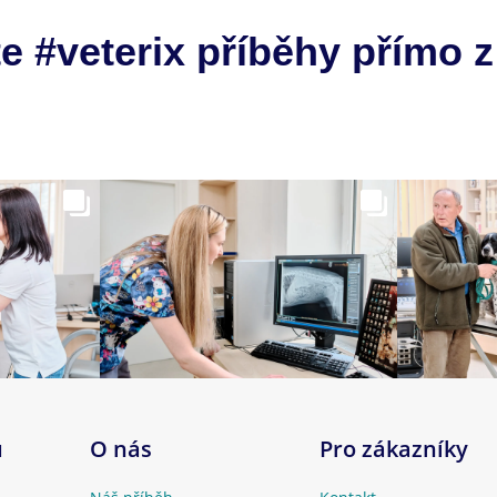
e #veterix příběhy přímo z
u
O nás
Pro zákazníky