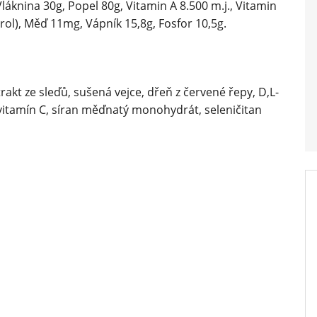
láknina 30g, Popel 80g, Vitamin A 8.500 m.j., Vitamin
ferol), Měď 11mg, Vápník 15,8g, Fosfor 10,5g.
trakt ze sleďů, sušená vejce, dřeň z červené řepy, D,L-
 vitamín C, síran měďnatý monohydrát, seleničitan