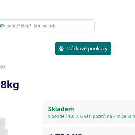
at
Veterinární diety
Dárkové poukazy
8kg
18kg
Skladem
v pondělí 10. 8. u vás, pozítří na klinice Kli