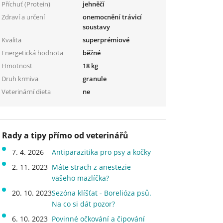
Příchuť (Protein)
jehněčí
Zdraví a určení
onemocnění trávicí
soustavy
Kvalita
superprémiové
Energetická hodnota
běžné
Hmotnost
18 kg
Druh krmiva
granule
Veterinární dieta
ne
Rady a tipy přímo od veterinářů
7. 4. 2026
Antiparazitika pro psy a kočky
2. 11. 2023
Máte strach z anestezie
vašeho mazlíčka?
20. 10. 2023
Sezóna klíšťat - Borelióza psů.
Na co si dát pozor?
6. 10. 2023
Povinné očkování a čipování