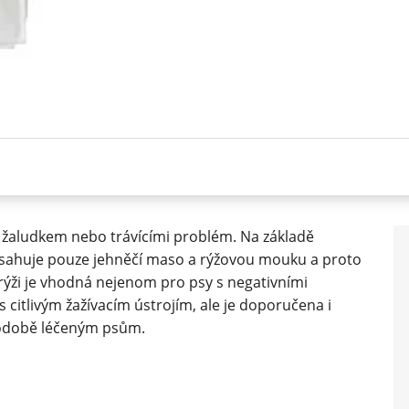
m žaludkem nebo trávícími problém. Na základě
bsahuje pouze jehněčí maso a rýžovou mouku a proto
s rýži je vhodná nejenom pro psy s negativními
citlivým žažívacím ústrojím, ale je doporučena i
odobě léčeným psům.