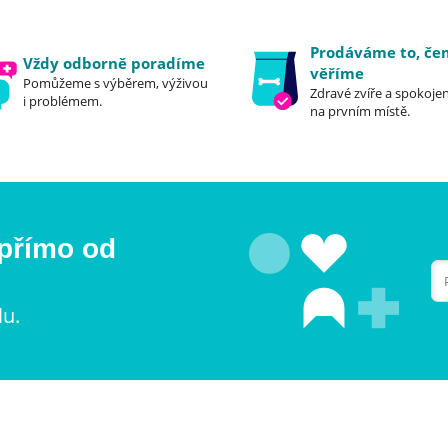
Prodáváme to, č
Vždy odborně poradíme
věříme
Pomůžeme s výběrem, výživou
Zdravé zvíře a spokojen
i problémem.
na prvním místě.
 přímo od
lu.