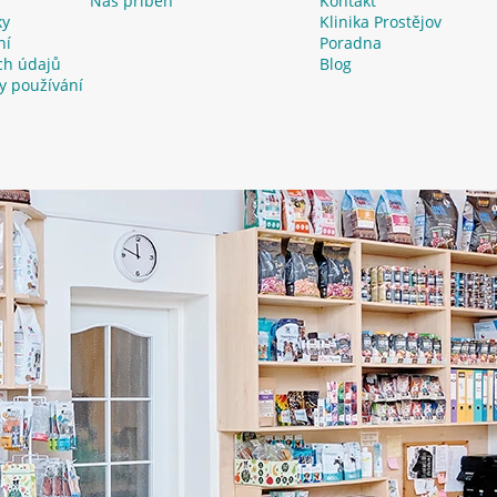
Náš příběh
Kontakt
ky
Klinika Prostějov
ní
Poradna
ch údajů
Blog
y používání