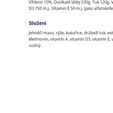
Vlhkost 10%, Dusíkaté látky 230g, Tuk 120g, V
D3 750 m.j., Vitamin E 50 m.j. (jako alfatoko
Složení
Jehněčí maso, rýže, kukuřice, drůbeží tuk, ex
Methionin, vitamín A, vitamín D3, vitamín E,
sodný.