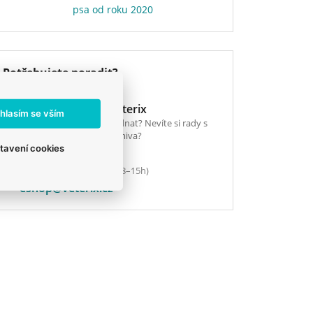
psa od roku 2020
Potřebujete poradit?
E-shop Veterix
hlasím se vším
Chcete objednat? Nevíte si rady s
výběrem krmiva?
tavení cookies
777 319 517
(Po–Pá, 8–15h)
eshop@veterix.cz