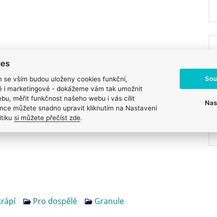
ies
Sou
m se vším budou uloženy cookies funkční,
ké i marketingové - dokážeme vám tak umožnit
bu, měřit funkčnost našeho webu i vás cílit
Nas
nce můžete snadno upravit kliknutím na Nastavení
itiku
si můžete přečíst zde
.
rápí
Pro dospělé
Granule