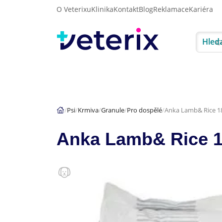
O Veterixu
Klinika
Kontakt
Blog
Reklamace
Kariéra
Hled
Akce
Psi
Kočky
Psi
Krmiva
Granule
Pro dospělé
Anka Lamb& Rice 1
Anka Lamb& Rice 