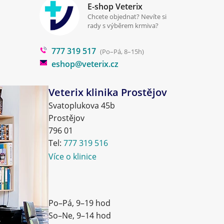
E-shop Veterix
Chcete objednat? Nevíte si
rady s výběrem krmiva?
777 319 517
(Po–Pá, 8–15h)
eshop@veterix.cz
Veterix klinika Prostějov
Svatoplukova 45b
Prostějov
796 01
Tel:
777 319 516
Více o klinice
Po–Pá, 9–19 hod
So–Ne, 9–14 hod