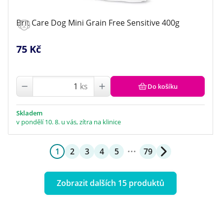
Brit Care Dog Mini Grain Free Sensitive 400g
75 Kč
ks
Do košíku
Skladem
v pondělí 10. 8. u vás, zítra na klinice
1
2
3
4
5
79
Zobrazit dalších 15 produktů