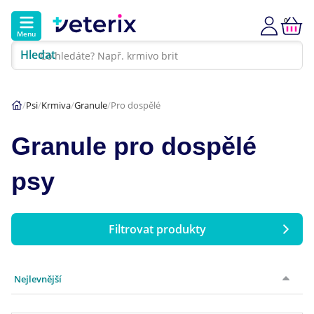
0
Menu
Hledat
Kontakt
Poradna
Klinika
Psi
Krmiva
Granule
Pro dospělé
Hlavní kategorie
Granule pro dospělé
Akce
psy
Psi
Kočky
Filtrovat produkty
Cena
Veterinární diety
Nejlevnější
Značka
Dárkové poukazy