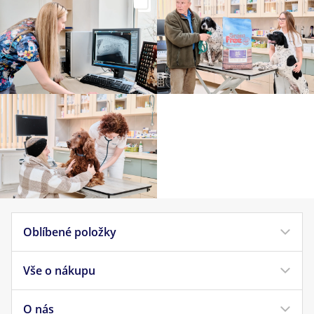
Oblíbené položky
Vše o nákupu
Krmivo pro psy
Krmivo pro kočky
O nás
Doprava a platba