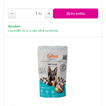
Taste of the Wild Petfood
(24)
Trovet
(23)
ks
VetExpert
(19)
Do košíku
Vet Life Natural (Farmina Pet Foods)
(28)
Wuff!
(2)
Skladem
v pondělí 10. 8. u vás, zítra na klinice