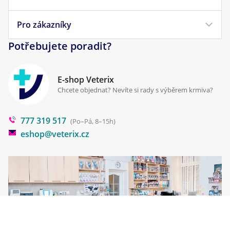
Veterinární diety
Obchodní podmínky
Pro zákazníky
Náš příběh
Pamlsky pro psy
Reklamace a vrácení
Potřebujete poradit?
Kontakt
Antiparazitika
Zpracování osobních údajů
Klinika Prostějov
E-shop Veterix
Cookies a podmínky používání
Chcete objednat? Nevíte si rady s výběrem krmiva?
Poradna
777 319 517
Blog
(Po–Pá, 8–15h)
eshop@veterix.cz