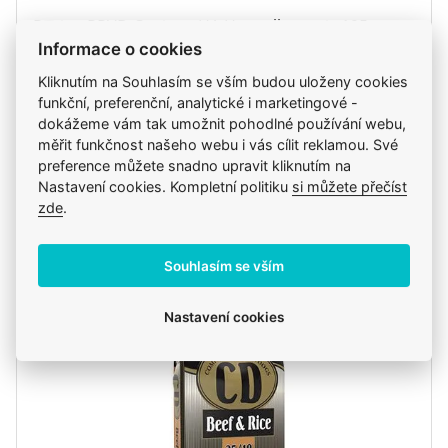
Purina PPVD Canine - HA Hypoallergenic 195 g
konzerva
Informace o cookies
47 Kč
Kliknutím na Souhlasím se vším budou uloženy cookies
funkční, preferenční, analytické i marketingové -
dokážeme vám tak umožnit pohodlné používání webu,
měřit funkčnost našeho webu i vás cílit reklamou. Své
ks
Do košíku
preference můžete snadno upravit kliknutím na
Nastavení cookies. Kompletní politiku
si můžete přečíst
zde
.
Skladem
v pondělí 10. 8. u vás, zítra na klinice
Souhlasím se vším
Nastavení cookies