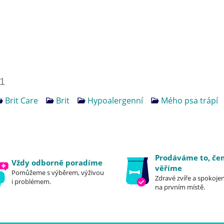
1
Brit Care
Brit
Hypoalergenní
Mého psa trápí
Prodáváme to, č
Vždy odborně poradíme
věříme
Pomůžeme s výběrem, výživou
Zdravé zvíře a spokojen
i problémem.
na prvním místě.