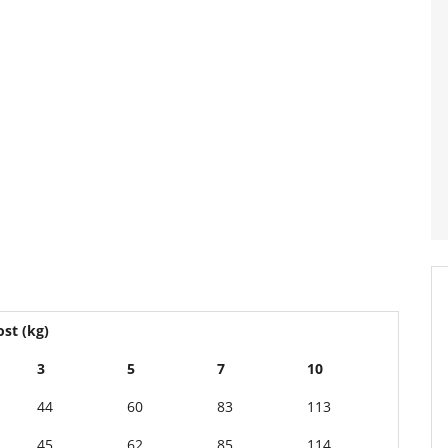
st (kg)
3
5
7
10
44
60
83
113
45
62
85
114