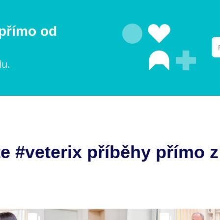
 přímo od
lu.
e #veterix příběhy přímo z