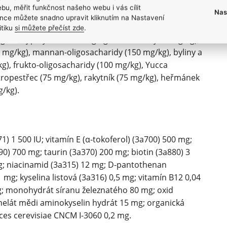
čerstvého jehněčího (15 %), žlutý hrách, kuřecí tuk
bu, měřit funkčnost našeho webu i vás cílit
Nas
sušená jablka, lněné semeno (3 %), lososový olej (2
nce můžete snadno upravit kliknutím na Nastavení
hyllum nodosum), hydrolyzované ulity korýšů (zdroj
itiku
si můžete přečíst zde
.
, zdroj polyfenolů 70 mg/kg & flavonoidy 30 mg/kg),
0 mg/kg), mannan-oligosacharidy (150 mg/kg), byliny a
g), frukto-oligosacharidy (100 mg/kg), Yucca
stropestřec (75 mg/kg), rakytník (75 mg/kg), heřmánek
g/kg).
1) 1 500 IU; vitamín E (α-tokoferol) (3a700) 500 mg;
90) 700 mg; taurin (3a370) 200 mg; biotin (3a880) 3
mg; niacinamid (3a315) 12 mg; D-pantothenan
 mg; kyselina listová (3a316) 0,5 mg; vitamín B12 0,04
g; monohydrát síranu železnatého 80 mg; oxid
helát mědi aminokyselin hydrát 15 mg; organická
es cerevisiae CNCM I-3060 0,2 mg.