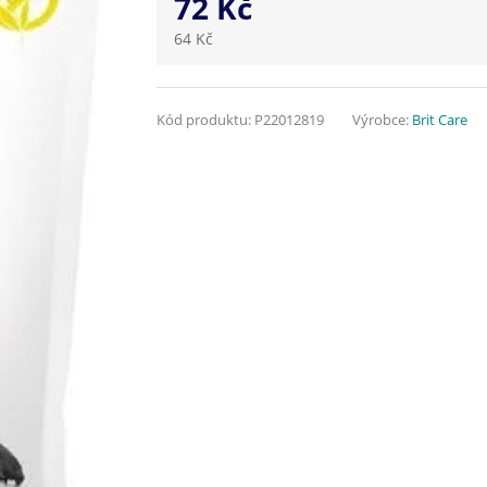
72 Kč
64 Kč
Kód produktu:
P22012819
Výrobce:
Brit Care