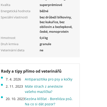
Kvalita
superprémiové
Energetická hodnota
běžné
Speciální vlastnosti
bez drůbeží bílkoviny,
bez kukuřice, bez
obilovin a bezlepkové,
české, monoprotein
Hmotnost
0,4 kg
Druh krmiva
granule
Veterinární dieta
ne
Rady a tipy přímo od veterinářů
7. 4. 2026
Antiparazitika pro psy a kočky
2. 11. 2023
Máte strach z anestezie
vašeho mazlíčka?
20. 10. 2023
Sezóna klíšťat - Borelióza psů.
Na co si dát pozor?