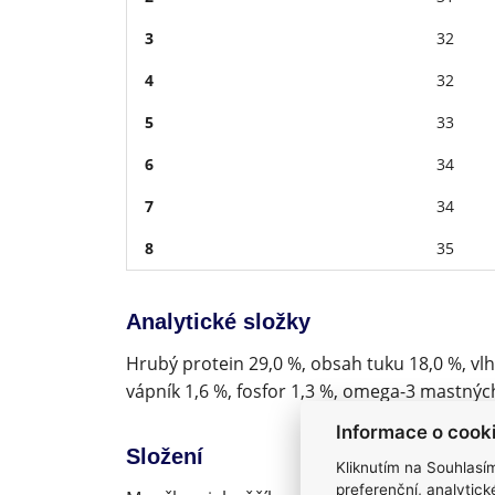
3
32
4
32
5
33
6
34
7
34
8
35
Analytické složky
Hrubý protein 29,0 %, obsah tuku 18,0 %, vlh
vápník 1,6 %, fosfor 1,3 %, omega-3 mastnýc
Informace o cook
Složení
Kliknutím na Souhlasí
preferenční, analytic