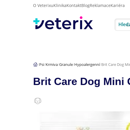
O Veterixu
Klinika
Kontakt
Blog
Reklamace
Kariéra
Hled
Akce
Psi
Kočky
Psi
Krmiva
Granule
Hypoalergenní
Brit Care Dog Mi
Brit Care Dog Mini