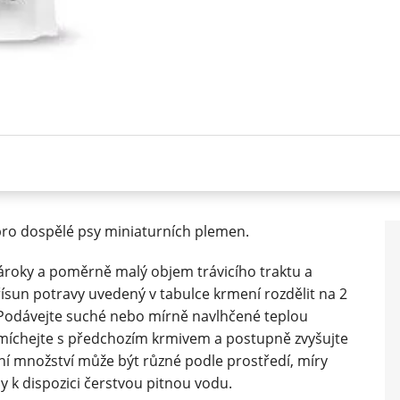
pro dospělé psy miniaturních plemen.
nároky a poměrně malý objem trávicího traktu a
ísun potravy uvedený v tabulce krmení rozdělit na 2
 Podávejte suché nebo mírně navlhčené teplou
smíchejte s předchozím krmivem a postupně zvyšujte
ní množství může být různé podle prostředí, míry
ždy k dispozici čerstvou pitnou vodu.