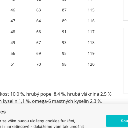
46
63
87
115
47
64
89
116
48
66
91
117
49
67
93
118
56
69
95
119
51
70
98
120
kost 10,0 %, hrubý popel 8,4 %, hrubá vláknina 2,5 %,
h kyselin 1,1 %, omega-6 mastných kyselin 2,3 %.
ies
Sou
m se vším budou uloženy cookies funkční,
ké i marketingové - dokážeme vám tak umožnit