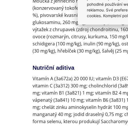
Moučka z jehněčího masa (30 %), bílkoviny z 
pohodlné používání we
(konzervovaný tokoferoly), cizrna, pohanka, 
reklamou. Své prefere
%), pivovarské kvasnice, řasy (0,5 %, Ascop
cookies. Kompletní pol
glukosaminu, 260 mg/kg), borůvky (230 mg/kg
výtažek z chrupavek (zdroj chondroitinu, 16
ovoce (rozmarýn, citrusy, kurkuma, 150 mg/k
schidigera (100 mg/kg), inulin (90 mg/kg), o
(30 mg/kg), hřebíček (30 mg/kg), šalvěj (25 m
Nutriční aditiva
Vitamín A (3a672a) 20 000 IU; vitamín D3 (E67
vitamin C (3a312) 300 mg; cholinchlorid (3a8
mg; vitamín B1 (3a821) 1 mg; vitamín B2 4 
vápenatý (3a841) 10 mg; vitamín B6 (3a831) 1
mg; chelát zinku aminokyselin hydrát 100 m
manganatý 40 mg; jodid draselný 0,75 mg; c
forma selenu, kterou produkují Saccharomyc