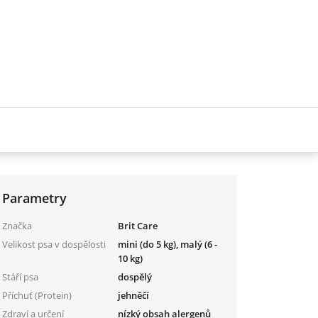
Parametry
Značka
Brit Care
Velikost psa v dospělosti
mini (do 5 kg), malý (6 -
10 kg)
Stáří psa
dospělý
Příchuť (Protein)
jehněčí
Zdraví a určení
nízký obsah alergenů