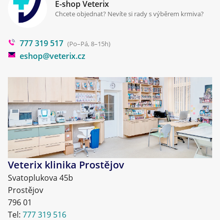
Klinika Prostějov
E-shop Veterix
Cookies a podmínky používání
Chcete objednat? Nevíte si rady s výběrem krmiva?
Poradna
777 319 517
Blog
(Po–Pá, 8–15h)
eshop@veterix.cz
Veterix klinika Prostějov
Svatoplukova 45b
Prostějov
796 01
Tel:
777 319 516