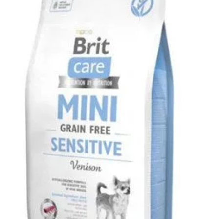
Klinika Veterix
777 319 516
(Po–Pá, 9–19h; So–Ne, 9–14h)
info@veterix.cz
E-shop Veterix
777 319 517
(Po–Pá, 8–15h)
eshop@veterix.cz