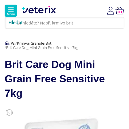
0
Menu
Hledat
Kontakt
Poradna
Klinika
Psi
Krmiva
Granule
Brit
Brit Care Dog Mini Grain Free Sensitive 7kg
Hlavní kategorie
Brit Care Dog Mini
Akce
Grain Free Sensitive
Psi
7kg
Kočky
Veterinární diety
Dárkové poukazy