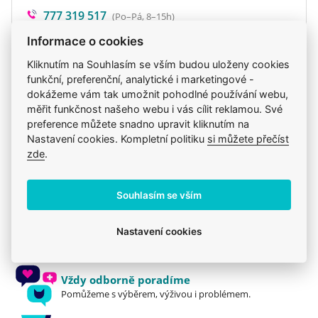
777 319 517
(Po–Pá, 8–15h)
eshop@veterix.cz
Informace o cookies
Kliknutím na Souhlasím se vším budou uloženy cookies
funkční, preferenční, analytické i marketingové -
dokážeme vám tak umožnit pohodlné používání webu,
Produkt také v těchto kategoriích
7
měřit funkčnost našeho webu i vás cílit reklamou. Své
preference můžete snadno upravit kliknutím na
Krmiva
Brit Care
Brit
Mého psa trápí
Nastavení cookies. Kompletní politiku
si můžete přečíst
zde
.
Pro dospělé
Granule
Brit
Souhlasím se vším
Jsme zkušení veterináři
Nastavení cookies
Mazlíčkům pomáháme denně již 20 let.
Vždy odborně poradíme
Pomůžeme s výběrem, výživou i problémem.