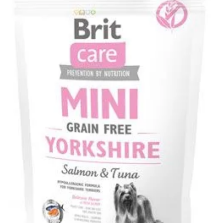
Klinika Veterix
777 319 516
(Po–Pá, 9–19h; So–Ne, 9–14h)
info@veterix.cz
E-shop Veterix
777 319 517
(Po–Pá, 8–15h)
eshop@veterix.cz