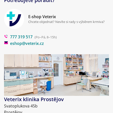
Potřebujete poradit?
Kontakt
Antiparazitika
Zpracování osobních údajů
Klinika Prostějov
E-shop Veterix
Cookies a podmínky používání
Chcete objednat? Nevíte si rady s výběrem krmiva?
Poradna
777 319 517
Blog
(Po–Pá, 8–15h)
eshop@veterix.cz
Veterix klinika Prostějov
Svatoplukova 45b
Prostějov