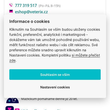
777 319 517
(Po–Pá, 8–15h)
eshop@veterix.cz
Informace o cookies
Kliknutím na Souhlasím se vším budou uloženy cookies
funkční, preferenční, analytické i marketingové -
Produkt také v těchto kategoriích
11
dokážeme vám tak umožnit pohodlné používání webu,
měřit funkčnost našeho webu i vás cílit reklamou. Své
Alergie
Hypoalergenní
Krmiva
Brit Care
preference můžete snadno upravit kliknutím na
Brit
Hypoalergenní
Mého psa trápí
Nastavení cookies. Kompletní politiku
si můžete přečíst
zde
.
[Původní] Alergie
Pro dospělé
Granule
Brit
Souhlasím se vším
Nastavení cookies
Jsme zkušení veterináři
Mazlíčkům pomáháme denně již 20 let.