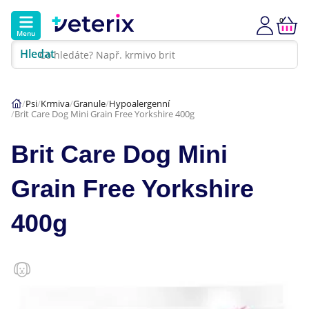
0
Menu
Hledat
Kontakt
Poradna
Klinika
Psi
Krmiva
Granule
Hypoalergenní
Brit Care Dog Mini Grain Free Yorkshire 400g
Hlavní kategorie
Brit Care Dog Mini
Akce
Grain Free Yorkshire
Psi
400g
Kočky
Veterinární diety
Dárkové poukazy