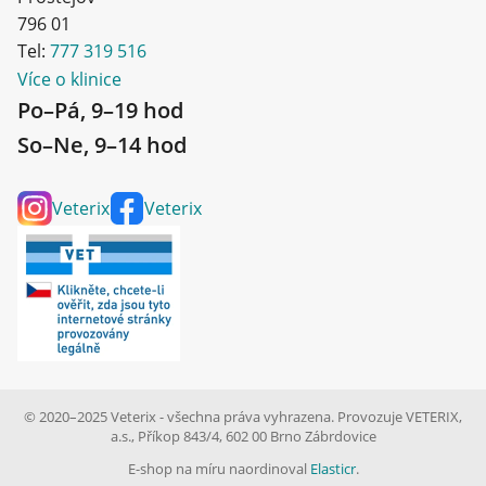
796 01
Tel:
777 319 516
Více o klinice
Po–Pá, 9–19 hod
So–Ne, 9–14 hod
Veterix
Veterix
© 2020–2025 Veterix - všechna práva vyhrazena. Provozuje VETERIX,
a.s., Příkop 843/4, 602 00 Brno Zábrdovice
E-shop na míru naordinoval
Elasticr
.