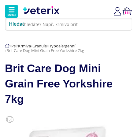
0
Menu
Hledat
Kontakt
Poradna
Klinika
Psi
Krmiva
Granule
Hypoalergenní
Brit Care Dog Mini Grain Free Yorkshire 7kg
Hlavní kategorie
Brit Care Dog Mini
Akce
Grain Free Yorkshire
Psi
7kg
Kočky
Veterinární diety
Dárkové poukazy