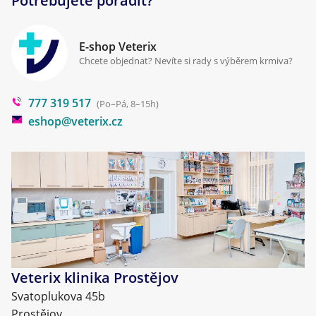
Potřebujete poradit?
Kontakt
Antiparazitika
Zpracování osobních údajů
Klinika Prostějov
E-shop Veterix
Cookies a podmínky používání
Chcete objednat? Nevíte si rady s výběrem krmiva?
Poradna
777 319 517
Blog
(Po–Pá, 8–15h)
eshop@veterix.cz
Veterix klinika Prostějov
Svatoplukova 45b
Prostějov