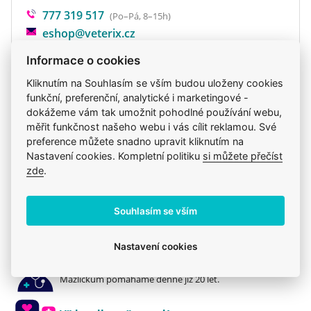
777 319 517
(Po–Pá, 8–15h)
eshop@veterix.cz
Informace o cookies
Kliknutím na Souhlasím se vším budou uloženy cookies
funkční, preferenční, analytické i marketingové -
Produkt také v těchto kategoriích
11
dokážeme vám tak umožnit pohodlné používání webu,
měřit funkčnost našeho webu i vás cílit reklamou. Své
Alergie
Hypoalergenní
Krmiva
Brit Care
preference můžete snadno upravit kliknutím na
Brit
Hypoalergenní
Mého psa trápí
Nastavení cookies. Kompletní politiku
si můžete přečíst
zde
.
[Původní] Alergie
Pro dospělé
Granule
Brit
Souhlasím se vším
Nastavení cookies
Jsme zkušení veterináři
Mazlíčkům pomáháme denně již 20 let.