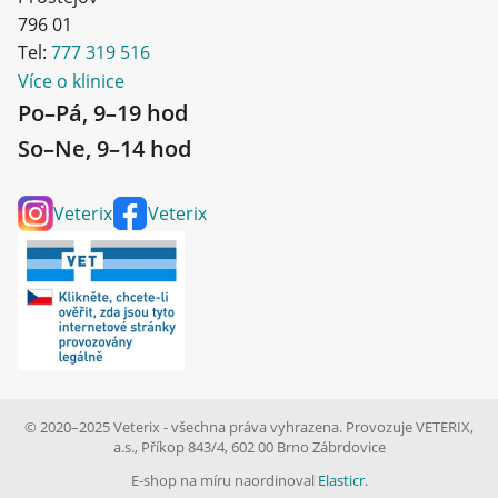
796 01
Tel:
777 319 516
Více o klinice
Po–Pá, 9–19 hod
So–Ne, 9–14 hod
Veterix
Veterix
© 2020–2025 Veterix - všechna práva vyhrazena. Provozuje VETERIX,
a.s., Příkop 843/4, 602 00 Brno Zábrdovice
E-shop na míru naordinoval
Elasticr
.