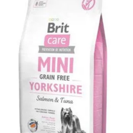
Klinika Veterix
777 319 516
(Po–Pá, 9–19h; So–Ne, 9–14h)
info@veterix.cz
E-shop Veterix
777 319 517
(Po–Pá, 8–15h)
eshop@veterix.cz