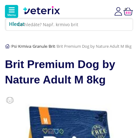
0
Menu
Hledat
Kontakt
Poradna
Klinika
Psi
Krmiva
Granule
Brit
Brit Premium Dog by Nature Adult M 8kg
Hlavní kategorie
Brit Premium Dog by
Akce
Nature Adult M 8kg
Psi
Kočky
Veterinární diety
Dárkové poukazy