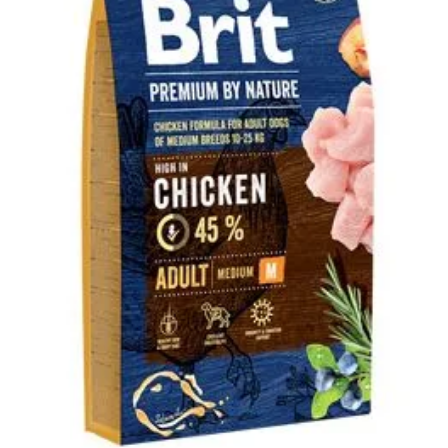
Klinika Veterix
777 319 516
(Po–Pá, 9–19h; So–Ne, 9–14h)
info@veterix.cz
E-shop Veterix
777 319 517
(Po–Pá, 8–15h)
eshop@veterix.cz