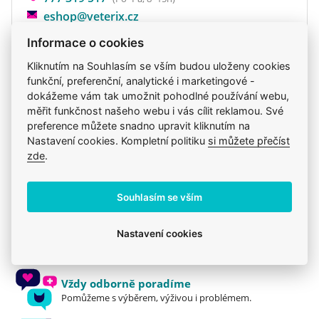
eshop@veterix.cz
Informace o cookies
Kliknutím na Souhlasím se vším budou uloženy cookies
funkční, preferenční, analytické i marketingové -
Produkt také v těchto kategoriích
7
dokážeme vám tak umožnit pohodlné používání webu,
měřit funkčnost našeho webu i vás cílit reklamou. Své
Brit Premium
Krmiva
Brit
preference můžete snadno upravit kliknutím na
Mého psa trápí
Pro dospělé
Granule
Nastavení cookies. Kompletní politiku
si můžete přečíst
zde
.
Brit
Souhlasím se vším
Jsme zkušení veterináři
Nastavení cookies
Mazlíčkům pomáháme denně již 20 let.
Vždy odborně poradíme
Pomůžeme s výběrem, výživou i problémem.