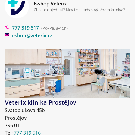
Klinika Prostějov
E-shop Veterix
Cookies a podmínky používání
Chcete objednat? Nevíte si rady s výběrem krmiva?
Poradna
777 319 517
Blog
(Po–Pá, 8–15h)
eshop@veterix.cz
Veterix klinika Prostějov
Svatoplukova 45b
Prostějov
796 01
Tel:
777 319 516