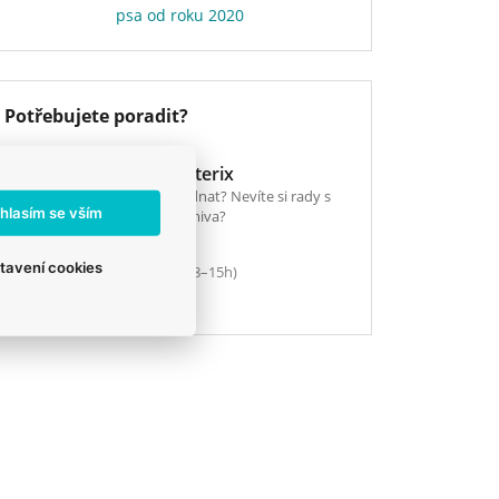
psa od roku 2020
Potřebujete poradit?
E-shop Veterix
Chcete objednat? Nevíte si rady s
hlasím se vším
výběrem krmiva?
tavení cookies
777 319 517
(Po–Pá, 8–15h)
eshop@veterix.cz