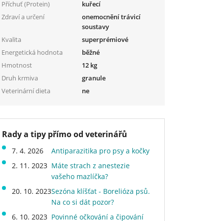
Příchuť (Protein)
kuřecí
Zdraví a určení
onemocnění trávicí
soustavy
Kvalita
superprémiové
Energetická hodnota
běžné
Hmotnost
12 kg
Druh krmiva
granule
Veterinární dieta
ne
Rady a tipy přímo od veterinářů
7. 4. 2026
Antiparazitika pro psy a kočky
2. 11. 2023
Máte strach z anestezie
vašeho mazlíčka?
20. 10. 2023
Sezóna klíšťat - Borelióza psů.
Na co si dát pozor?
6. 10. 2023
Povinné očkování a čipování