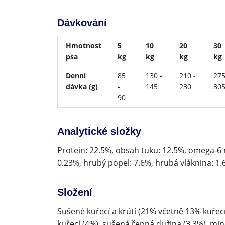
Dávkování
Hmotnost
5
10
20
30
psa
kg
kg
kg
kg
Denní
85
130 -
210 -
275
dávka (g)
-
145
230
30
90
Analytické složky
Protein: 22.5%, obsah tuku: 12.5%, omega-6 
0.23%, hrubý popel: 7.6%, hrubá vláknina: 1.6%
Složení
Sušené kuřecí a krůtí (21% včetně 13% kuřecí)
kuřecí (4%), sušená řepná dužina (3.3%), m