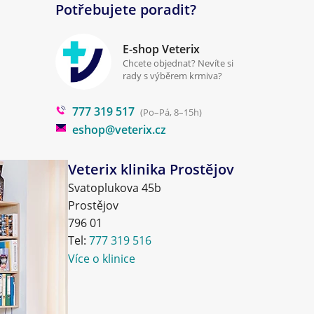
Potřebujete poradit?
E-shop Veterix
Chcete objednat? Nevíte si
rady s výběrem krmiva?
777 319 517
(Po–Pá, 8–15h)
eshop@veterix.cz
Veterix klinika Prostějov
Svatoplukova 45b
Prostějov
796 01
Tel:
777 319 516
Více o klinice