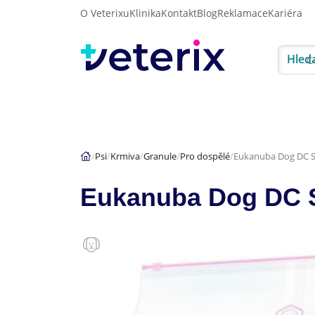
O Veterixu
Klinika
Kontakt
Blog
Reklamace
Kariéra
Hled
Akce
Psi
Kočky
Psi
Krmiva
Granule
Pro dospělé
Eukanuba Dog DC S
Eukanuba Dog DC S