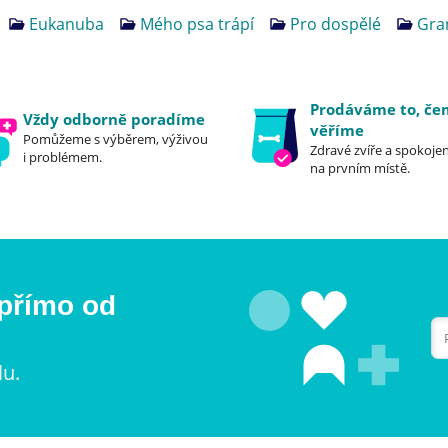
Eukanuba
Mého psa trápí
Pro dospělé
Gra
Prodáváme to, č
Vždy odborně poradíme
věříme
Pomůžeme s výběrem, výživou
Zdravé zvíře a spokojen
i problémem.
na prvním místě.
 přímo od
lu.