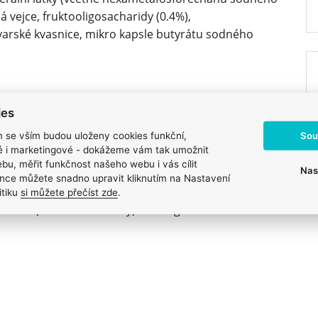
á vejce, fruktooligosacharidy (0.4%),
arské kvasnice, mikro kapsle butyrátu sodného
ies
Sou
m se vším budou uloženy cookies funkční,
ké i marketingové - dokážeme vám tak umožnit
mín E: 266mg, β-karoten: 5.2mg. Stopové prvky:
měď
bu, měřit funkčnost našeho webu i vás cílit
Nas
 (jodid vápenatý, bezvodý): 2.3mg, železo (chelát
nce můžete snadno upravit kliknutím na Nastavení
n (chelát manganu aminokyselin hydrát): 35mg, zinek
itiku
si můžete přečíst zde
.
, selen (seleničitan sodný): 0.09mg. ^Množství