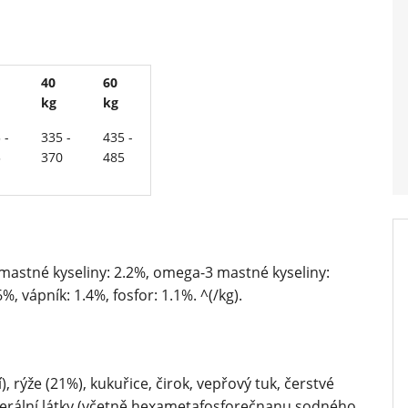
40
60
kg
kg
 -
335 -
435 -
5
370
485
mastné kyseliny: 2.2%, omega-3 mastné kyseliny:
, vápník: 1.4%, fosfor: 1.1%. ^(/kg).
, rýže (21%), kukuřice, čirok, vepřový tuk, čerstvé
inerální látky (včetně hexametafosforečnanu sodného