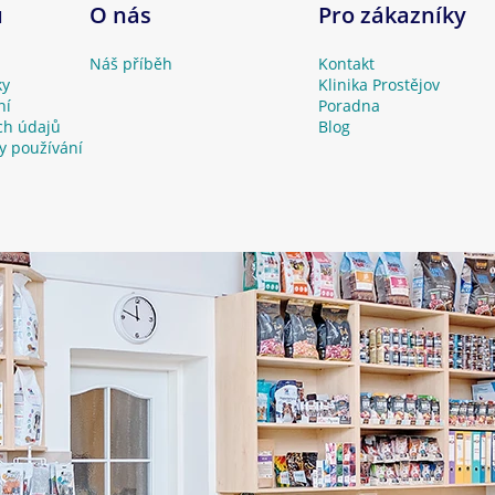
u
O nás
Pro zákazníky
Náš příběh
Kontakt
ky
Klinika Prostějov
ní
Poradna
ch údajů
Blog
y používání