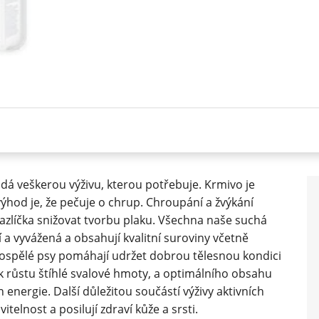
á veškerou výživu, kterou potřebuje. Krmivo je
ýhod je, že pečuje o chrup. Chroupání a žvýkání
líčka snižovat tvorbu plaku. Všechna naše suchá
a vyvážená a obsahují kvalitní suroviny včetně
dospělé psy pomáhají udržet dobrou tělesnou kondici
í k růstu štíhlé svalové hmoty, a optimálního obsahu
n energie. Další důležitou součástí výživy aktivních
itelnost a posilují zdraví kůže a srsti.