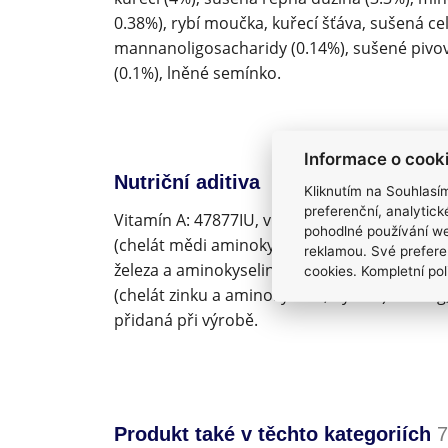
0.38%), rybí moučka, kuřecí šťáva, sušená cel
mannanoligosacharidy (0.14%), sušené pivov
(0.1%), lněné semínko.
Informace o cook
Nutriční aditiva
Kliknutím na Souhlasí
preferenční, analytic
Vitamín A: 47877IU, vitamín D3: 1589IU, vita
pohodlné používání we
(chelát mědi aminokyselin hydrát): 11mg, jód
reklamou. Své prefere
železa a aminokyselin hydrát): 61mg, manga
cookies. Kompletní pol
(chelát zinku a aminokyselin, hydrát): 101mg
přidaná při výrobě.
Produkt také v těchto kategoriích
7