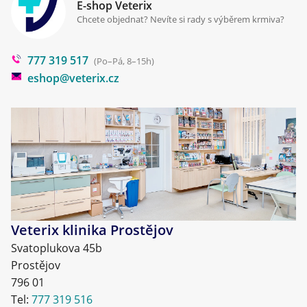
Klinika Prostějov
E-shop Veterix
Cookies a podmínky používání
Chcete objednat? Nevíte si rady s výběrem krmiva?
Poradna
777 319 517
Blog
(Po–Pá, 8–15h)
eshop@veterix.cz
Veterix klinika Prostějov
Svatoplukova 45b
Prostějov
796 01
Tel:
777 319 516