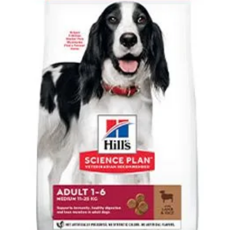
Klinika Veterix
777 319 516
(Po–Pá, 9–19h; So–Ne, 9–14h)
info@veterix.cz
E-shop Veterix
777 319 517
(Po–Pá, 8–15h)
eshop@veterix.cz