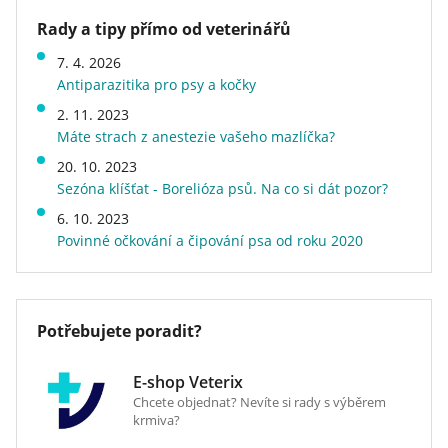
173mg, 3b801 (Selen) 0,2mg.
tvar granulí a recepturu.
Rady a tipy přímo od veterinářů
Značka
Hill's
7. 4. 2026
Velikost psa v dospělosti
střední (11 - 25 kg)
Antiparazitika pro psy a kočky
Stáří psa
dospělý
2. 11. 2023
Příchuť (Protein)
jehněčí
Máte strach z anestezie vašeho mazlíčka?
Kvalita
superprémiové
20. 10. 2023
Energetická hodnota
běžné
Sezóna klíšťat - Borelióza psů. Na co si dát pozor?
Hmotnost
18 kg
6. 10. 2023
Druh krmiva
granule
Povinné očkování a čipování psa od roku 2020
Veterinární dieta
ne
Potřebujete poradit?
E-shop Veterix
Chcete objednat? Nevíte si rady s výběrem
krmiva?