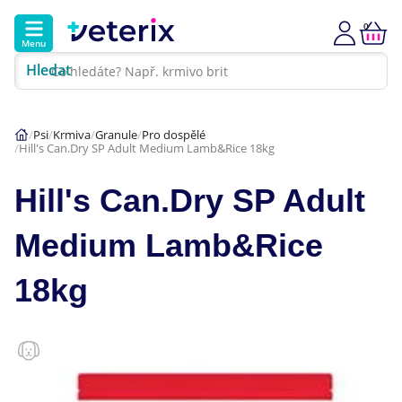
0
Menu
Hledat
Kontakt
Poradna
Klinika
Psi
Krmiva
Granule
Pro dospělé
Hill's Can.Dry SP Adult Medium Lamb&Rice 18kg
Hlavní kategorie
Hill's Can.Dry SP Adult
Akce
Medium Lamb&Rice
Psi
18kg
Kočky
Veterinární diety
Dárkové poukazy