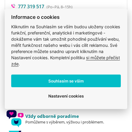
777 319 517
(Po–Pá, 8–15h)
eshop@veterix.cz
Informace o cookies
Kliknutím na Souhlasím se vším budou uloženy cookies
funkční, preferenční, analytické i marketingové -
dokážeme vám tak umožnit pohodlné používání webu,
Produkt také v těchto kategoriích
6
měřit funkčnost našeho webu i vás cílit reklamou. Své
preference můžete snadno upravit kliknutím na
Krmiva
Hill's
Mého psa trápí
Nastavení cookies. Kompletní politiku
si můžete přečíst
zde
.
Pro dospělé
Hill's
Granule
Souhlasím se vším
Jsme zkušení veterináři
Nastavení cookies
Mazlíčkům pomáháme denně již 20 let.
Vždy odborně poradíme
Pomůžeme s výběrem, výživou i problémem.