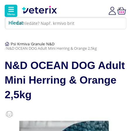
0
Menu
Hledat
Kontakt
Poradna
Klinika
Psi
Krmiva
Granule
N&D
N&D OCEAN DOG Adult Mini Herring & Orange 2,5kg
Hlavní kategorie
N&D OCEAN DOG Adult
Akce
Mini Herring & Orange
Psi
2,5kg
Kočky
Veterinární diety
Dárkové poukazy