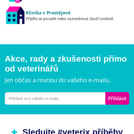
Klinika v Prostějově
Přijďte se poradit nebo vyzvednout zboží osobně.
Akce, rady a zkušenosti přímo
od veterinářů
Jen občas a rovnou do vašeho e-mailu.
Přihlásit
Sledujte #veterix příběhy