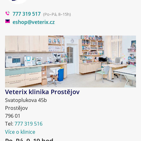
Poradna
777 319 517
Blog
(Po–Pá, 8–15h)
eshop@veterix.cz
Veterix klinika Prostějov
Svatoplukova 45b
Prostějov
796 01
Tel:
777 319 516
Více o klinice
Po–Pá, 9–19 hod