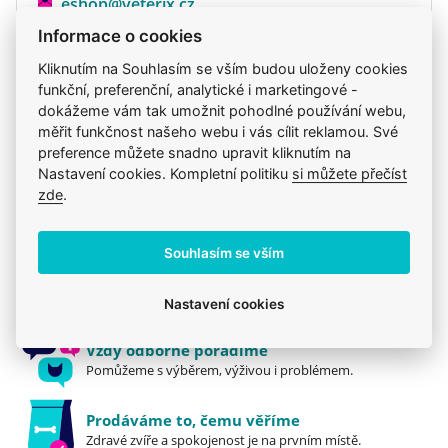
eshop@veterix.cz
Informace o cookies
Kliknutím na Souhlasím se vším budou uloženy cookies
funkční, preferenční, analytické i marketingové -
Produkt také v těchto kategoriích
7
dokážeme vám tak umožnit pohodlné používání webu,
měřit funkčnost našeho webu i vás cílit reklamou. Své
N&D
Krmiva
Mého psa trápí
N&D
preference můžete snadno upravit kliknutím na
Nastavení cookies. Kompletní politiku
si můžete přečíst
Pro dospělé
Granule
N&D
zde
.
Souhlasím se vším
Jsme zkušení veterináři
Mazlíčkům pomáháme denně již 20 let.
Nastavení cookies
Vždy odborně poradíme
Pomůžeme s výběrem, výživou i problémem.
Prodáváme to, čemu věříme
Zdravé zvíře a spokojenost je na prvním místě.