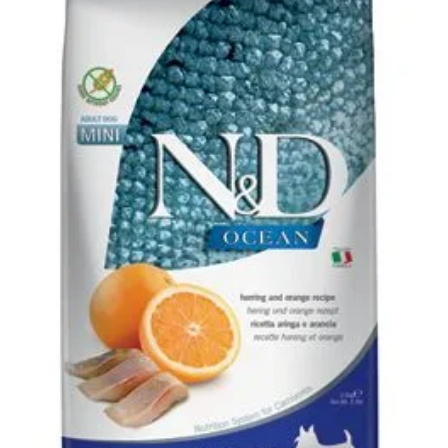
Klinika Veterix
777 319 516
(Po–Pá, 9–19h; So–Ne, 9–14h)
info@veterix.cz
E-shop Veterix
777 319 517
(Po–Pá, 8–15h)
eshop@veterix.cz