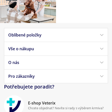
Oblíbené položky
Vše o nákupu
Krmivo pro psy
Krmivo pro kočky
O nás
Doprava a platba
Veterinární diety
Obchodní podmínky
Pro zákazníky
Náš příběh
Pamlsky pro psy
Reklamace a vrácení
Potřebujete poradit?
Kontakt
Antiparazitika
Zpracování osobních údajů
Klinika Prostějov
E-shop Veterix
Cookies a podmínky používání
Chcete objednat? Nevíte si rady s výběrem krmiva?